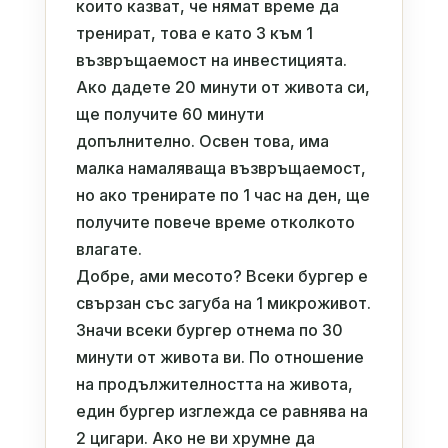
които казват, че нямат време да
тренират, това е като 3 към 1
възвръщаемост на инвестицията.
Ако дадете 20 минути от живота си,
ще получите 60 минути
допълнително. Освен това, има
малка намаляваща възвръщаемост,
но ако тренирате по 1 час на ден, ще
получите повече време отколкото
влагате.
Добре, ами месото? Всеки бургер е
свързан със загуба на 1 микроживот.
Значи всеки бургер отнема по 30
минути от живота ви. По отношение
на продължителността на живота,
един бургер изглежда се равнява на
2 цигари. Ако не ви хрумне да