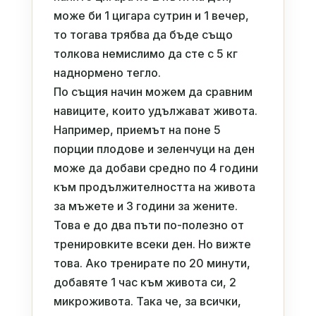
може би 1 цигара сутрин и 1 вечер,
то тогава трябва да бъде също
толкова немислимо да сте с 5 кг
наднормено тегло.
По същия начин можем да сравним
навиците, които удължават живота.
Например, приемът на поне 5
порции плодове и зеленчуци на ден
може да добави средно по 4 години
към продължителността на живота
за мъжете и 3 години за жените.
Това е до два пъти по-полезно от
тренировките всеки ден. Но вижте
това. Ако тренирате по 20 минути,
добавяте 1 час към живота си, 2
микроживота. Така че, за всички,