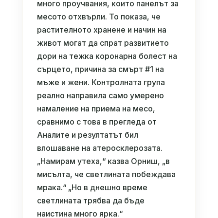
много проучвания, които панелът за
месото отхвърли. То показа, че
растителното хранене и начин на
живот могат да спрат развитието
дори на тежка коронарна болест на
сърцето, причина за смърт #1 на
мъже и жени. Контролната група
реално направила само умерено
намаление на приема на месо,
сравнимо с това в прегледа от
Аналите и резултатът бил
влошаване на атеросклерозата.
„Намирам утеха,“ казва Орниш, „в
мисълта, че светлината побеждава
мрака.“ „Но в днешно време
светлината трябва да бъде
наистина много ярка.“