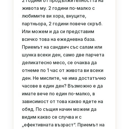
2 години от продължителността на
живота му. 2 години по-малко с
любимите ви хора, внуците,
партньора, 2 години повече скръб.
Или можем и да си представим
всичко това на ежедневна база.
Приемът на сандвич със салам или
шунка всеки ден, само две парчета
деликатесно месо, се очаква да
отнеме по 1 час от живота ви всеки
ден. Не мислите, че има достатъчно
часове в един ден? Възможно е да
имате вече по един по-малко, в
зависимост от това какво ядете на
обяд. По същия начин можем да
видим какво се случва и с
„ефективната възраст“. Приемът на