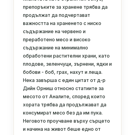
препоръките за хранене трябва да
продължат да подчертават
важността на храненето с ниско
съдържание на червено и
преработено месо и високо
съдържание на минимално
обработени растителни храни, като
плодове, зеленчуци, зърнени, ядки и
бобови - боб, грах, нахут и леща.
Нека завърша с един цитат от д-р
Дийн Орниш относно статиите за
месото от Аналите, според които
хората трябва да продължават да
консумират месо без да им пука.
Неговото проучване върху сърцето
и начина на живот беше едно от