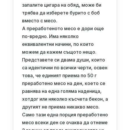
запалите цигара на обяд, може би
трябва да изберете бурито с боб
вместо с месо.
А преработеното месо е дори още
по-вредно. Има няколко
еквивалентни начини, по които
можем да кажем същото нещо.
Представете си двама души, които
са идентични по всички черти, освен
това, че единият приема по 50 г
преработено месо на ден, което се
равнява на една голяма наденица,
хотдог или няколко късчета бекон, а
другият не приема никакво месо.
Само тази една порция преработено
месо всеки ден се очаква да отнеме