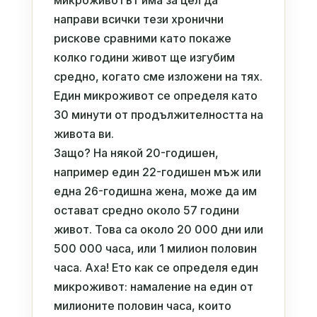
микроживотът има за цел да
направи всички тези хронични
рискове сравними като покаже
колко години живот ще изгубим
средно, когато сме изложени на тях.
Един микроживот се определя като
30 минути от продължителността на
живота ви.
Защо? На някой 20-годишен,
например един 22-годишен мъж или
една 26-годишна жена, може да им
остават средно около 57 години
живот. Това са около 20 000 дни или
500 000 часа, или 1 милион половин
часа. Аха! Ето как се определя един
микроживот: намаление на един от
милионите половин часа, които