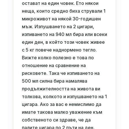
остават на един човек. Ето някои
неща, които средно биха стрували 1
микроживот на някой 30-годишен
мъж. Изпушването на 2 цигари,
изпиването на 940 мл бира или всеки
един ден, в който този човек живее
с 5 кг повече наднормено тегло.
Вижте колко полезно е това по
отношение на сравнение на
рисковете. Така че изпиването на
500 мл силна бира намалява
продължителността на живота ви
толкова, колкото и изпушването на 1
цигара. Ако за вас е немислимо да
имате такова малко уважение към
собственото си здраве, че да
палите цигара по 2 пъти на ден,