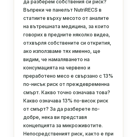
да разберем собствения си риск?
Въпреки че панелът NutriRECS в
статиите върху месото от аналите
на вътрешната медицина, за които
говорих в предните няколко видеа,
отхвърля собствените си открития,
ако използваме тях именно, ще
видим, че намаляването на
консумацията на червено и
преработено месо е свързано с 13%
по-нисък риск от преждевременна
смърт. Какво точно означава това?
Какво означава 13% по-висок риск
от смърт? За да разберете по-
добре, нека ви представя
концепцията за микроживотите.
Непосредственият риск, както е при