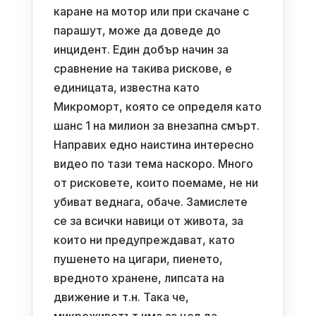
каране на мотор или при скачане с
парашут, може да доведе до
инцидент. Един добър начин за
сравнение на такива рискове, е
единицата, известна като
Микроморт, която се определя като
шанс 1 на милион за внезапна смърт.
Направих едно наистина интересно
видео по тази тема наскоро. Много
от рисковете, които поемаме, не ни
убиват веднага, обаче. Замислете
се за всички навици от живота, за
които ни предупреждават, като
пушенето на цигари, пиенето,
вредното хранене, липсата на
движение и т.н. Така че,