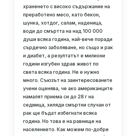
храненето с високо съдържание на
преработено месо, като бекон,
шунка, хотдог, салам, наденица,
води до смъртта на над 100 000
души всяка година, най-вече поради
сърдечно заболяване, но също и рак
и диабет, а резултатът е милиони
години изгубен здрав живот по
света всяка година. Не е нужно
много. Съюзът на заинтересованите
учени оценява, че ако американците
намалят приема си до 28 г на
седмица, хиляди смъртни случаи от
рак ще бъдат избегнати всяка
година. Но това е на равнище на
населението. Как можем по-добре