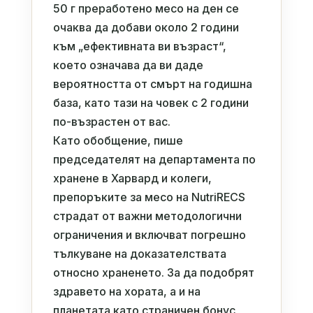
50 г преработено месо на ден се
очаква да добави около 2 години
към „ефективната ви възраст“,
което означава да ви даде
вероятността от смърт на годишна
база, като тази на човек с 2 години
по-възрастен от вас.
Като обобщение, пише
председателят на департамента по
хранене в Харвард и колеги,
препоръките за месо на NutriRECS
страдат от важни методологични
ограничения и включват погрешно
тълкуване на доказателствата
относно храненето. За да подобрят
здравето на хората, а и на
планетата като страничен бонус,