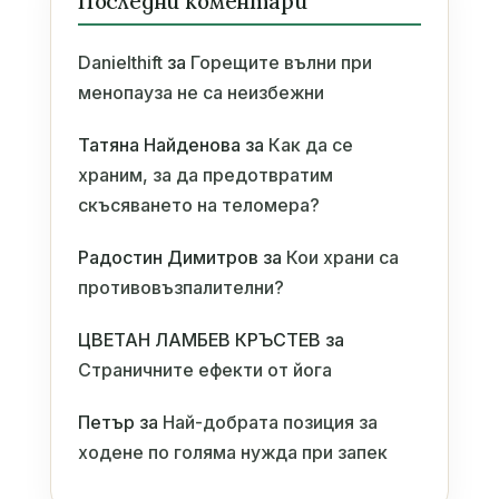
Последни коментари
Danielthift
за
Горещите вълни при
менопауза не са неизбежни
Татяна Найденова
за
Как да се
храним, за да предотвратим
скъсяването на теломера?
Радостин Димитров
за
Кои храни са
противовъзпалителни?
ЦВЕТАН ЛАМБЕВ КРЪСТЕВ
за
Страничните ефекти от йога
Петър
за
Най-добрата позиция за
ходене по голяма нужда при запек