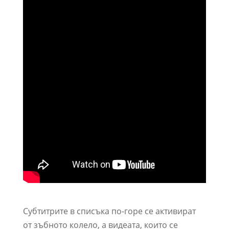
Субтитрите в списъка по-горе се активират
от зъбното колело, а видеата, които се