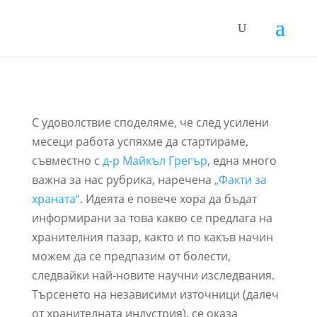
С удоволствие споделяме, че след усилени
месеци работа успяхме да стартираме,
съвместно с
д-р Майкъл Грегър
, една много
важна за нас рубрика, наречена
„Факти за
храната“
. Идеята е повече хора да бъдат
информирани за това какво се предлага на
хранителния пазар, както и по какъв начин
можем да се предпазим от болести,
следвайки най-новите научни изследвания.
Търсенето на независими източници (далеч
от хранителната индустрия), се оказа