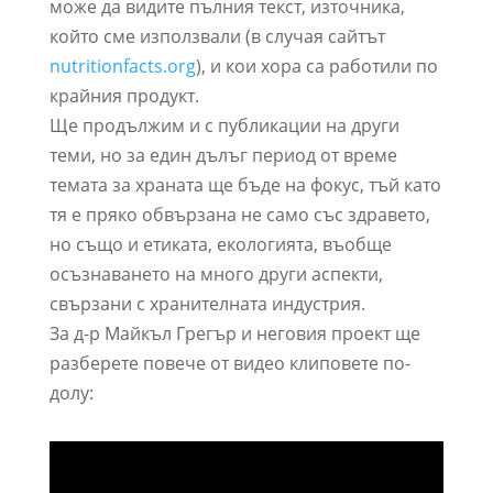
може да видите пълния текст, източника,
който сме използвали (в случая сайтът
nutritionfacts.org
), и кои хора са работили по
крайния продукт.
Ще продължим и с публикации на други
теми, но за един дълъг период от време
темата за храната ще бъде на фокус, тъй като
тя е пряко обвързана не само със здравето,
но също и етиката, екологията, въобще
осъзнаването на много други аспекти,
свързани с хранителната индустрия.
За д-р Майкъл Грегър и неговия проект ще
разберете повече от видео клиповете по-
долу: