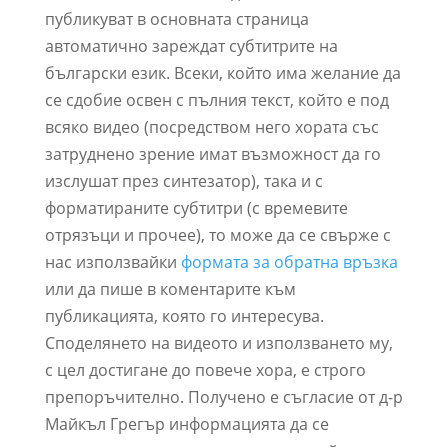
публикуват в основната страница
автоматично зареждат субтитрите на
български език. Всеки, който има желание да
се сдобие освен с пълния текст, който е под
всяко видео (посредством него хората със
затруднено зрение имат възможност да го
изслушат през синтезатор), така и с
форматираните субтитри (с времевите
отрязъци и прочее), то може да се свърже с
нас използвайки
формата за обратна връзка
или да пише в коментарите към
публикацията, която го интересува.
Споделянето на видеото и използването му,
с цел достигане до повече хора, е строго
препоръчително. Получено е съгласие от д-р
Майкъл Грегър информацията да се