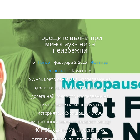
Горещите вълни при
менопауза не са
неизбежни
от
Петър
|
февруари 3, 2025
|
Факти за
храната
| 1 Коментар
SWAN, което означава Изследване на
здравето на жените в страната, е
досега най-голямото изследване на
симптомите на менопауза в
историята, обхващащо 16 000
американски жени на възраст между
40 и 55 години. Установено е, че
жените с индекс на телесната маса