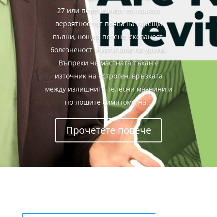
27 или повече имат по-голяма
вероятност от поява на горещи
вълни, нощно потене, скованост,
болезненост и изтичане на урина.
Въпреки че мастната тъкан е
източник на естроген, връзката
между излишните телесни мазнини и
по-лошите симптоми на...
Прочетете повече