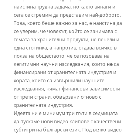
наистина трудна задача, но както винаги и
сега се стремим да представим най-доброто.
Това, което беше важно за нас, е наистина да
се уверим, че човекът, който се занимава с
темата за хранителни продукти, не печели и
една стотинка, а напротив, отдава всичко в
полза на обществото; че се позовава на
легитимни научни изследвания, които
не
са
финансирани от хранителната индустрия и
хората, които са извършили научните
изследвания, нямат финансови зависимости
от трети страни, обвързани отново с
хранителната индустрия.
Идеята ни е минимум три пъти в седмицата
да пускаме нови видео клипове с качествени
субтитри на български език. Под всяко видео