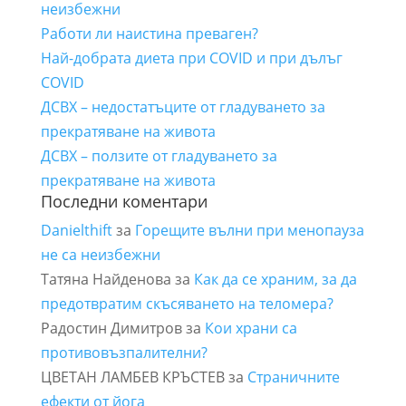
неизбежни
Работи ли наистина преваген?
Най-добрата диета при COVID и при дълъг
COVID
ДСВХ – недостатъците от гладуването за
прекратяване на живота
ДСВХ – ползите от гладуването за
прекратяване на живота
Последни коментари
Danielthift
за
Горещите вълни при менопауза
не са неизбежни
Татяна Найденова
за
Как да се храним, за да
предотвратим скъсяването на теломера?
Радостин Димитров
за
Кои храни са
противовъзпалителни?
ЦВЕТАН ЛАМБЕВ КРЪСТЕВ
за
Страничните
ефекти от йога