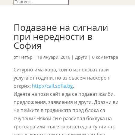
Подаване на сигнали
при нередности в
София
от
Петър
|
18 януари, 2016
|
Други
|
0 коментара
Сигурно има хора, които използват тази
услуга от години, но аз съвсем наскоро я
открих:
http://call.sofia.bg
.
Идеята на този сайт е да се подават жалби,
предложения, заявления и други. Дразни ви
че пейките в градинката пред блока са
счупени? Някой си е разсипал боклука на
тротоара или пък е зарязал една купчина с
пясък, която стои със седмици там без