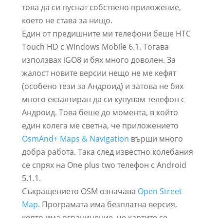
това да си пуснат собствено приложение,
което не става за нищо.
Един от предишните ми телефони беше HTC
Touch HD с Windows Mobile 6.1. Тогава
използвах iGO8 и бях много доволен. За
жалост новите версии нещо не ме кефят
(особено тези за Андроид) и затова не бях
много екзалтиран да си купувам телефон с
Андроид. Това беше до момента, в който
един колега ме светна, че приложението
OsmAnd+ Maps & Navigation
върши много
добра работа. Така след известно колебания
се спрях на One plus two телефон с Android
5.1.1.
Съкращението OSM означава
Open Street
Map
. Програмата има безплатна версия,
която има ограничение, че картите се