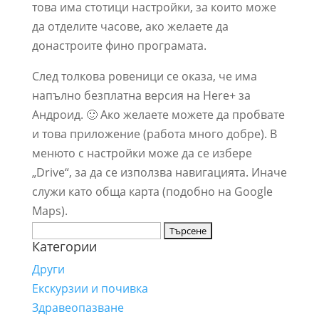
това има стотици настройки, за които може
да отделите часове, ако желаете да
донастроите фино програмата.
След толкова ровеници се оказа, че има
напълно безплатна версия на Here+ за
Андроид. 🙂 Ако желаете можете да пробвате
и това приложение (работа много добре). В
менюто с настройки може да се избере
„Drive“, за да се използва навигацията. Иначе
служи като обща карта (подобно на Google
Maps).
Търсене
Категории
за:
Други
Екскурзии и почивка
Здравеопазване