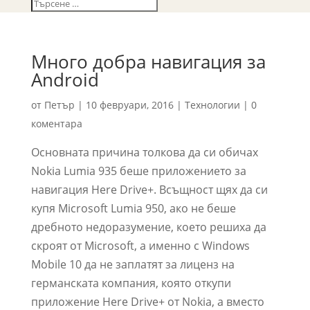
Много добра навигация за
Android
от
Петър
|
10 февруари, 2016
|
Технологии
|
0
коментара
Основната причина толкова да си обичах
Nokia Lumia 935 беше приложението за
навигация Here Drive+. Всъщност щях да си
купя Microsoft Lumia 950, ако не беше
дребното недоразумение, което решиха да
скроят от Microsoft, а именно с Windows
Mobile 10 да не заплатят за лиценз на
германската компания, която откупи
приложение Here Drive+ от Nokia, а вместо