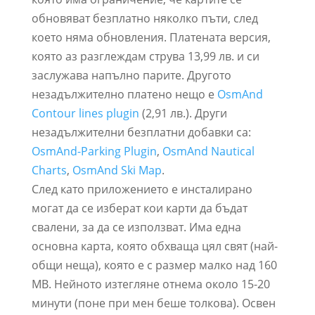
обновяват безплатно няколко пъти, след
което няма обновления. Платената версия,
която аз разглеждам струва 13,99 лв. и си
заслужава напълно парите. Другото
незадължително платено нещо е
OsmAnd
Contour lines plugin
(2,91 лв.). Други
незадължителни безплатни добавки са:
OsmAnd-Parking Plugin
,
OsmAnd Nautical
Charts
,
OsmAnd Ski Map
.
След като приложението е инсталирано
могат да се изберат кои карти да бъдат
свалени, за да се използват. Има една
основна карта, която обхваща цял свят (най-
общи неща), която е с размер малко над 160
MB. Нейното изтегляне отнема около 15-20
минути (поне при мен беше толкова). Освен