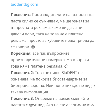
biodentbg.com
Послепис:
Производителите на въпросната
паста силно се съмнявам, че ще узнаят за
въпросната реклама, камо ли да са ни
давали пари, така че това не е платена
реклама, просто за хубавите неща трябва да
се говори. 😉
Корекция:
все пак въпросните
производители ни намериха. Но въпреки
това няма платена реклама. 🙂
Послепис 2:
Това че пише BioDENT не
означава, че покрива биостандартите за
биопроизводство. Или поне никъде не видях
такава информация.
Послепис 3:
От време на време сменяйте
пастата с друг вид. Ако не сте алергични към