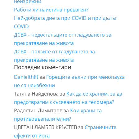
неизбежни
Работи ли наистина преваген?
Най-добрата диета при COVID и при дълъг
COVID
ДСВХ – недостатъците от гладуването за
прекратяване на живота
ДСВХ – ползите от гладуването за
прекратяване на живота
Последни коментари
Danielthift
за
Горещите вълни при менопауза
не са неизбежни
Татяна Найденова
за
Как да се храним, за да
предотвратим скъсяването на теломера?
Радостин Димитров
за
Кои храни са
противовъзпалителни?
ЦВЕТАН ЛАМБЕВ КРЪСТЕВ
за
Страничните
ефекти от йога