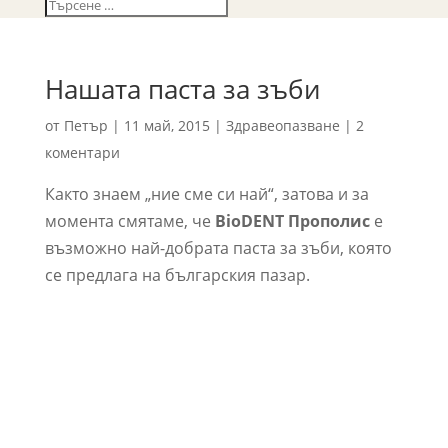
Нашата паста за зъби
от
Петър
|
11 май, 2015
|
Здравеопазване
|
2
коментари
Както знаем „ние сме си най“, затова и за
момента смятаме, че
BioDENT Прополис
е
възможно най-добрата паста за зъби, която
се предлага на българския пазар.