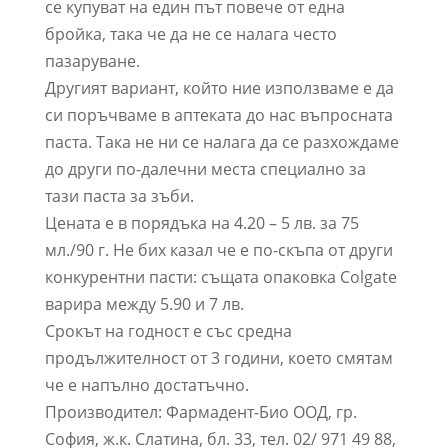
се купуват на един път повече от една
бройка, така че да не се налага често
пазаруване.
Другият вариант, който ние използваме е да
си поръчваме в аптеката до нас въпросната
паста. Така не ни се налага да се разхождаме
до други по-далечни места специално за
тази паста за зъби.
Цената е в порядъка на 4.20 – 5 лв. за 75
мл./90 г. Не бих казал че е по-скъпа от други
конкурентни пасти: същата опаковка Colgate
варира между 5.90 и 7 лв.
Срокът на годност е със средна
продължителност от 3 години, което смятам
че е напълно достатъчно.
Производител: Фармадент-Био ООД, гр.
София, ж.к. Слатина, бл. 33, тел. 02/ 971 49 88,