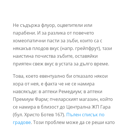
Не съдържа флуор, оцветители или
парабени. И за разлика от повечето
хомеопатични пасти за зъби, които са с
някакъв плодов вкус (напр. грейпфрут), тази
наистина почиства зъбите, оставяйки
приятен свеж вкус в устата за дълго време.
Това, което евентуално би отказало някои
хора от нея, е факта че не се намира
навсякъде: в аптеки Ремедиум; в аптеки
Премиум Фарм; пчеларският магазин, който
се намира в близост до Централна ЖП Гара
(бул. Христо Ботев 167).
Пълен списък по
градове
. Този проблем може да се реши като