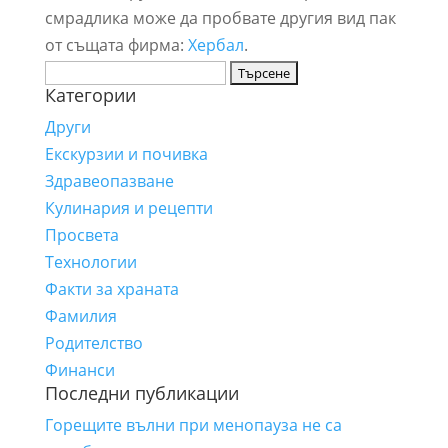
смрадлика може да пробвате другия вид пак
от същата фирма:
Хербал
.
Търсене
Категории
за:
Други
Екскурзии и почивка
Здравеопазване
Кулинария и рецепти
Просвета
Технологии
Факти за храната
Фамилия
Родителство
Финанси
Последни публикации
Горещите вълни при менопауза не са