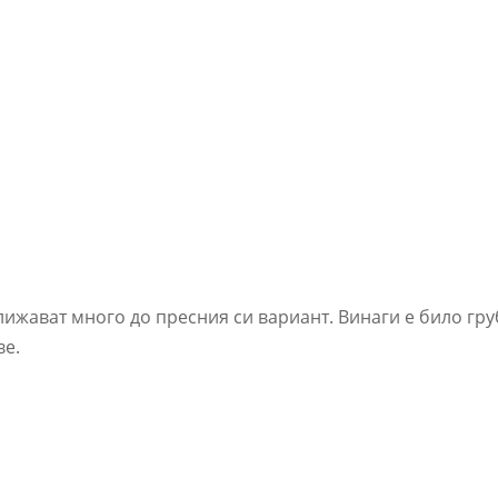
ближават много до пресния си вариант. Винаги е било гру
ве.