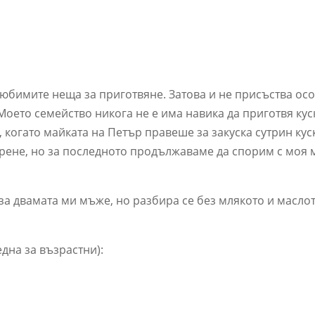
-любимите неща за приготвяне. Затова и не присъства ос
 Моето семейство никога не е има навика да приготвя кус
 когато майката на Петър правеше за закуска сутрин куск
рене, но за последното продължаваме да спорим с моя 
за двамата ми мъже, но разбира се без млякото и маслот
една за възрастни):