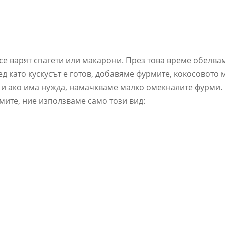
о
о се варят спагети или макарони. През това време обелва
д като кускусът е готов, добавяме фурмите, кокосовото 
и ако има нужда, намачкваме малко омекналите фурми.
мите, ние използваме само този вид: