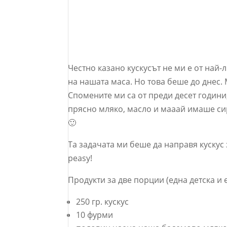
Честно казано кускусът не ми е от най
на нашата маса. Но това беше до днес.
Спомените ми са от преди десет години,
прясно мляко, масло и мааай имаше си
🙂
Та задачата ми беше да направя кускус 
peasy!
Продукти за две порции (една детска и 
250 гр. кускус
10 фурми