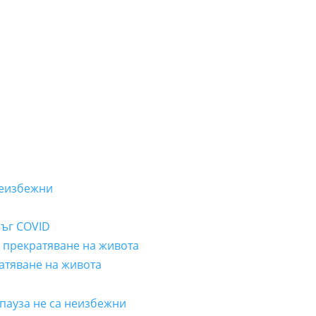
неизбежни
лъг COVID
а прекратяване на живота
ратяване на живота
пауза не са неизбежни