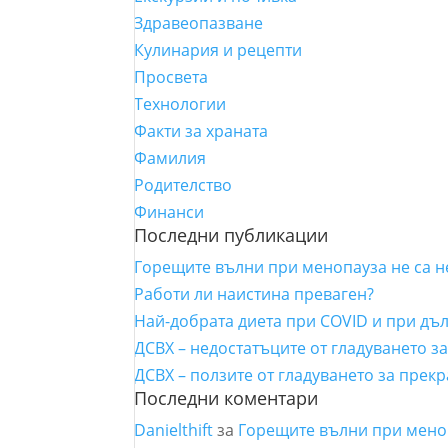
Здравеопазване
Кулинария и рецепти
Просвета
Технологии
Факти за храната
Фамилия
Родителство
Финанси
Последни публикации
Горещите вълни при менопауза не са 
Работи ли наистина преваген?
Най-добрата диета при COVID и при дъ
ДСВХ – недостатъците от гладуването з
ДСВХ – ползите от гладуването за прек
Последни коментари
Danielthift
за
Горещите вълни при мено