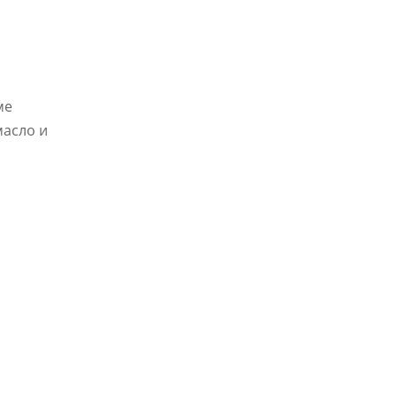
ме
масло и