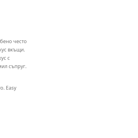
обено често
кус вкъщи.
ус с
мил съпруг.
о. Easy