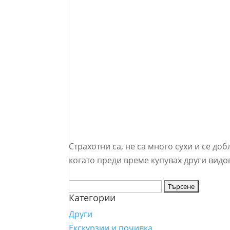
Страхотни са, не са много сухи и се до
когато преди време купувах други видо
Търсене
Категории
за:
Други
Екскурзии и почивка