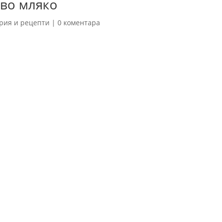
ово мляко
рия и рецепти
|
0 коментара