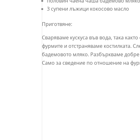
половин чаена чаша бадемово мляк
3 супени лъжици кокосово масло
Приготвяне:
Сваряваме кускуса във вода, така какт
фурмите и отстраняваме костилката. Сле
бадемовото мляко. Разбъркваме добре 
Само за сведение по отношение на фур