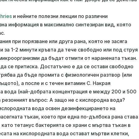
hries
и нейните полезни лекции по различни
на информация в максимално синтезиран вид, която
с.
ия при порязване или друга рана, която не засяга
ви за 1-2 минути кръвта да тече свободно или под струя
 микроорганизми да бъдат отмити от наранената тъкан.
 да се притиска. Достатъчно е да се остави свободно
трябва да бъде промита с физиологичен разтвор (или
ъщото), а после и с течен витамин C. Накрая
а вода (най-добрата концентрация е между 200 и 500
а резонният въпрос: А защо не с кислородна вода?
кислородната вода освен дезинфекцирането на
засегната тъкан, което при една по-дълбока рана става
 като тетанус бактерията се храни с мъртва тъкан в
есата на кислородната вода остават мъртви клетки,