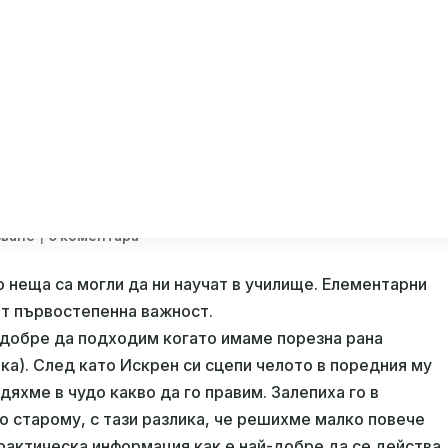
|
зване
0 коментара
 неща са могли да ни научат в училище. Елементарни
от първостепенна важност.
й-добре да подходим когато имаме порезна рана
ка). След като Искрен си сцепи челото в поредния му
дяхме в чудо какво да го правим. Залепиха го в
о старому, с тази разлика, че решихме малко повече
практическа информация как е най-добре да се действа