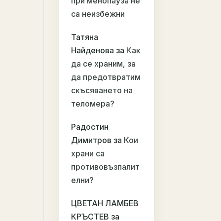
при менопауза не
са неизбежни
Татяна
Найденова
за
Как
да се храним, за
да предотвратим
скъсяването на
теломера?
Радостин
Димитров
за
Кои
храни са
противовъзпалит
елни?
ЦВЕТАН ЛАМБЕВ
КРЪСТЕВ
за