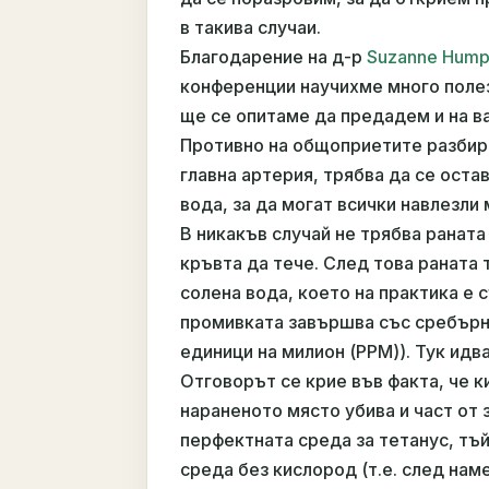
в такива случаи.
Благодарение на д-р
Suzanne Hump
конференции научихме много полез
ще се опитаме да предадем и на ва
Противно на общоприетите разбиран
главна артерия, трябва да се оста
вода, за да могат всички навлезли
В никакъв случай не трябва раната
кръвта да тече. След това раната 
солена вода, което на практика е с
промивката завършва със сребърн
единици на милион (PPM)). Тук идв
Отговорът се крие във факта, че 
нараненото място убива и част от 
перфектната среда за тетанус, тъй
среда без кислород (т.е. след нам