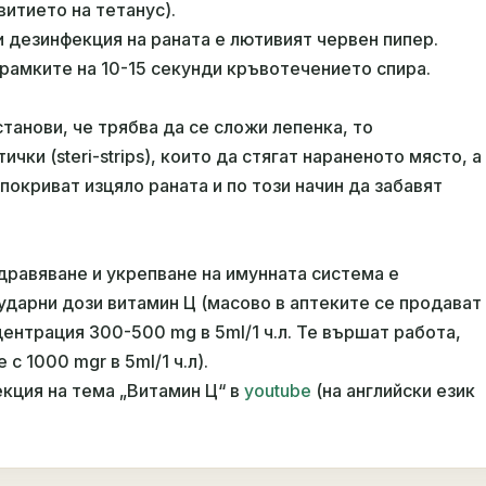
витието на тетанус).
и дезинфекция на раната е лютивият червен пипер.
 рамките на 10-15 секунди кръвотечението спира.
станови, че трябва да се сложи лепенка, то
чки (steri-strips), които да стягат нараненото място, а
а покриват изцяло раната и по този начин да забавят
здравяване и укрепване на имунната система е
ударни дози витамин Ц (масово в аптеките се продават
центрация 300-500 mg в 5ml/1 ч.л. Те вършат работа,
с 1000 mgr в 5ml/1 ч.л).
кция на тема „Витамин Ц“ в
youtube
(на английски език