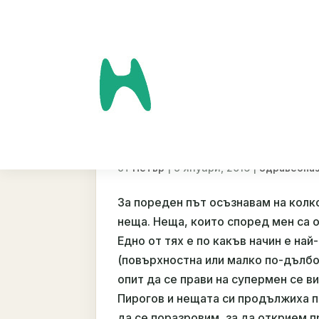
Третиране на рани
от
|
9 януари, 2016
|
Петър
Здравеопа
За пореден път осъзнавам на колко
неща. Неща, които според мен са 
Едно от тях е по какъв начин е на
(повърхностна или малко по-дълбо
опит да се прави на супермен се ви
Пирогов и нещата си продължиха п
да се поразровим, за да открием 