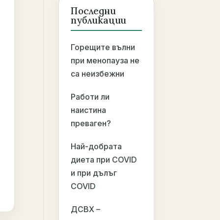
Последни
публикации
Горещите вълни
при менопауза не
са неизбежни
Работи ли
наистина
преваген?
Най-добрата
диета при COVID
и при дълъг
COVID
ДСВХ –