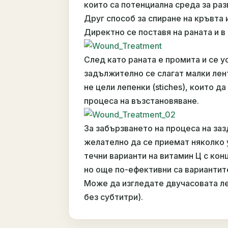
които са потенциална среда за раз
Друг способ за спиране на кръвта 
Директно се поставя на раната и в
След като раната е промита и се у
задължително се слагат малки ленти
не цели лепенки (stiches), които д
процеса на възстановяване.
За забързването на процеса на за
желателно да се приемат няколко 
течни варианти на витамин Ц с кон
но още по-ефективни са вариантите 
Може да изгледате двучасовата ле
без субтитри).