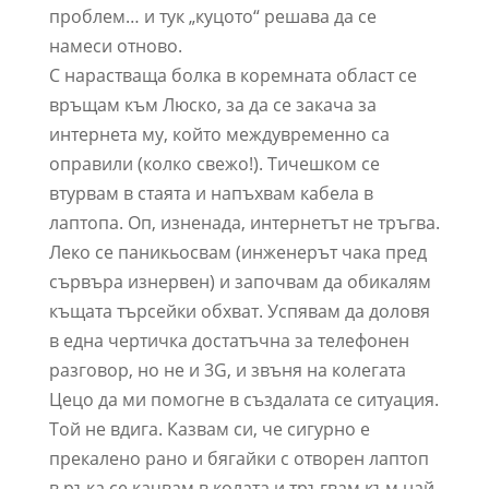
проблем… и тук „куцото“ решава да се
намеси отново.
С нарастваща болка в коремната област се
връщам към Люско, за да се закача за
интернета му, който междувременно са
оправили (колко свежо!). Тичешком се
втурвам в стаята и напъхвам кабела в
лаптопа. Оп, изненада, интернетът не тръгва.
Леко се паникьосвам (инженерът чака пред
сървъра изнервен) и започвам да обикалям
къщата търсейки обхват. Успявам да доловя
в една чертичка достатъчна за телефонен
разговор, но не и 3G, и звъня на колегата
Цецо да ми помогне в създалата се ситуация.
Той не вдига. Казвам си, че сигурно е
прекалено рано и бягайки с отворен лаптоп
в ръка се качвам в колата и тръгвам към най-