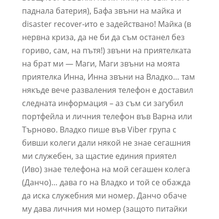
паднала батерия), Бафа звъни на майка и
disaster recover-ито е задействано! Майка (в
нервна криза, да не би да съм останел без
гориво, сам, на пътя!) звъни на приятелката
на брат ми — Маги, Маги звъни на моята
приятелка Инна, Инна звъни на Владко… там
някъде вече разваления телефон е доставил
следната информация – аз съм си загубил
портфейла и личния телефон във Варна или
Търново. Владко пише във Viber група с
бивши колеги дали някой не знае сегашния
ми служебен, за щастие единия приятел
(Иво) знае телефона на мой сегашен колега
(Данчо)… дава го на Владко и той се обажда
да иска служебния ми номер. Данчо обаче
му дава личния ми номер (защото питайки