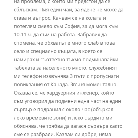
на проблема, с който ми предстои да се
сблъскам. Пия един чай, за ядене не може да
става и въпрос. Качвам се на колата и
потеглям смело към София, за да мога към
10-11 ч. да съм на работа. Забравих да
спомена, че обхватът е много слаб в това
село и специално къщата, в която се
намирах и съответно тъкмо подминавайки
табелата за населеното място, служебният
ми телефон иззвънява 3 пъти с пропуснати
повиквания от Канада. Звъня моментално.
Оказва се, че хардуерния инженер, който
съм уговорил да подмени една част на един
сървър е подранил с около час (объркал
леко времевите зони) и леко сърдито ми
обяснява, че трябва да загася сървъра както
сме се разбрали. Казвам си добре, няма