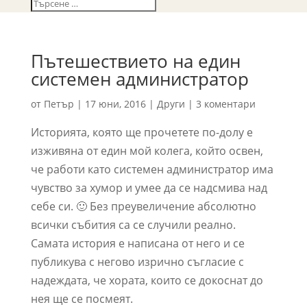
Пътешествието на един
системен администратор
от
Петър
|
17 юни, 2016
|
Други
|
3 коментари
Историята, която ще прочетете по-долу е
изживяна от един мой колега, който освен,
че работи като системен администратор има
чувство за хумор и умее да се надсмива над
себе си. 🙂 Без преувеличение абсолютно
всички събития са се случили реално.
Самата история е написана от него и се
публикува с негово изрично съгласие с
надеждата, че хората, които се докоснат до
нея ще се посмеят.