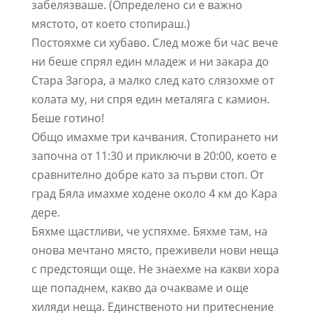
забелязваше. (Определено си е важно
мястото, от което стопираш.)
Постояхме си хубаво. След може би час вече
ни беше спрял един младеж и ни закара до
Стара Загора, а малко след като слязохме от
колата му, ни спря един металяга с камион.
Беше готино!
Общо имахме три качвания. Стопирането ни
започна от 11:30 и приключи в 20:00, което е
сравнително добре като за първи стоп. От
град Бяла имахме ходене около 4 км до Кара
дере.
Бяхме щастливи, че успяхме. Бяхме там, на
онова мечтано място, преживели нови неща
с предстоящи още. Не знаехме на какви хора
ще попаднем, какво да очакваме и още
хиляди неща. Единственото ни притеснение