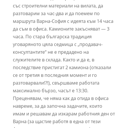
със строителни материали на вилата, да
разтоварим за час-два и да поемем по
маршрута Варна-София с идеята към 14 часа
да съм в офиса. Камионите закъсняват — 3
часа. По стара българска традиция
уговаряното цяла седмица с „продавач-
консултантите“ не е предадено на
служителите в склада. Както и да е, в
последствие пристигат 2 камиона (отказали
се от третия в последния момент и го
разтоварвали!?!), свършваме работата
максимално бързо, часът е 13:30.
Преценявам, че няма как да отида в офиса
навреме, за да започна задачите, които
имам и решавам да изкарам работния ден от
Варна (за щастие работя в една от тези