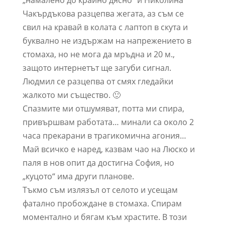
„намалено до крайно дясно“ и Николина
Чакърдъкова разцепва жегата, аз съм се
свил на кравай в колата с лаптоп в скута и
буквално не издържам на напрежението в
стомаха, но не мога да мръдна и 20 м.,
защото интернетът ще загуби сигнал.
Людмил се разцепва от смях гледайки
жалкото ми същество. 🙂
Спазмите ми отшумяват, потта ми спира,
привършвам работата… минали са около 2
часа прекарани в трагикомична агония…
Май всичко е наред, казвам чао на Люско и
паля в нов опит да достигна София, но
„куцото“ има други планове.
Тъкмо съм излязъл от селото и усещам
фатално пробождане в стомаха. Спирам
моментално и бягам към храстите. В този