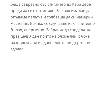
беше свързано със стигането до Кара дере
преди да се е стъмнило. Все пак имахме да
опъваме палатка и трябваше да си намерим
местенце. Всичко се случваше изключително
бързо, енергично. Забравих да споделя, че
през целия ден почти не бяхме яли, бяхме
развълнувани и адреналинът ни държеше
здраво.