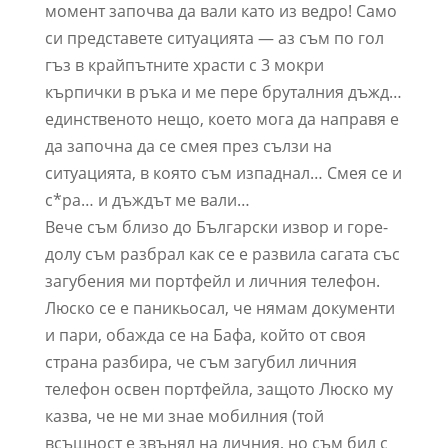
момент започва да вали като из ведро! Само
си представете ситуацията — аз съм по гол
гъз в крайпътните храсти с 3 мокри
кърпички в ръка и ме пере бруталния дъжд…
единственото нещо, което мога да направя е
да започна да се смея през сълзи на
ситуацията, в която съм изпаднал… Смея се и
с*ра… и дъждът ме вали…
Вече съм близо до Български извор и горе-
долу съм разбрал как се е развила сагата със
загубения ми портфейл и личния телефон.
Люско се е паникьосал, че нямам документи
и пари, обажда се на Бафа, който от своя
страна разбира, че съм загубил личния
телефон освен портфейла, защото Люско му
казва, че не ми знае мобилния (той
всъщност е звънял на личния, но съм бил с