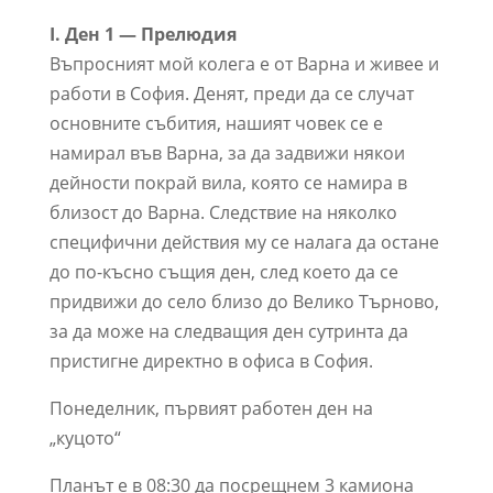
I. Ден 1 — Прелюдия
Въпросният мой колега е от Варна и живее и
работи в София. Денят, преди да се случат
основните събития, нашият човек се е
намирал във Варна, за да задвижи някои
дейности покрай вила, която се намира в
близост до Варна. Следствие на няколко
специфични действия му се налага да остане
до по-късно същия ден, след което да се
придвижи до село близо до Велико Търново,
за да може на следващия ден сутринта да
пристигне директно в офиса в София.
Понеделник, първият работен ден на
„куцото“
Планът е в 08:30 да посрещнем 3 камиона