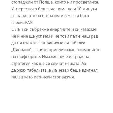
стопаджии от Полша, които ни просветлиха.
Интересното беше, че нямаше и 10 минути
от началото на стопа им и вече ги бяха
взели. УАУ!
С Лъч си събрахме енергиите и си казахме,
че и ние ще успеем и че този път е наш ред
да ни вземат. Направихме си табелка
„Пловдив”, с която привличахме вниманието
на шофьорите. Имахме вече изградена
стратегия как ще се случат нещата! Аз
държах табелката, а Лъчезар беше вдигнал
палец като истински стопаджия.