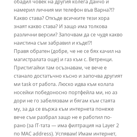
обадил човек на другия колега Данчо и
намерил личния ми телефон във Варна?!?
Какво става? Откъде всичките тези хора
знаят какво става? И защо има толкова
различни версии? Започвам да се чудя какво
наистина съм забравил и къде!?!
Правя обратен (добре, че не се бях качил на
магистралата още) и газ към с. Ветренци.
Пристигайки там осъзнавам, че вече е
станало достатъчно късно и започва другият
ми task от работа. Люско идва към колата
носейки победоносно портфейла ми, но аз
дори не го забелязвам и бягам към стаята
му, за да се вържа към интернета понеже
вече съм разбрал защо не е работил по-
рано (за IT-тата — има филтрация на Layer 2
по MAC address). Успявам! Имам интернет,