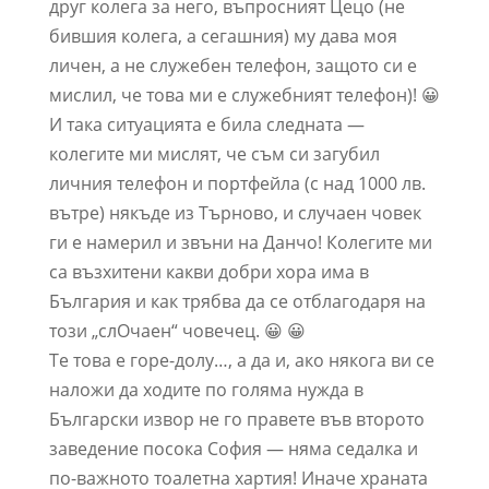
друг колега за него, въпросният Цецо (не
бившия колега, а сегашния) му дава моя
личен, а не служебен телефон, защото си е
мислил, че това ми е служебният телефон)! 😀
И така ситуацията е била следната —
колегите ми мислят, че съм си загубил
личния телефон и портфейла (с над 1000 лв.
вътре) някъде из Търново, и случаен човек
ги е намерил и звъни на Данчо! Колегите ми
са възхитени какви добри хора има в
България и как трябва да се отблагодаря на
този „слОчаен“ човечец. 😀 😀
Те това е горе-долу…, а да и, ако някога ви се
наложи да ходите по голяма нужда в
Български извор не го правете във второто
заведение посока София — няма седалка и
по-важното тоалетна хартия! Иначе храната