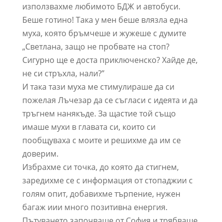
използвахме любимото БДЖ и автобуси.
Беше готино! Така у мен беше влязла една
муха, която бръмчеше и жужеше с думите
„Светлана, защо не пробвате на стоп?
Сигурно ще е доста приключенско? Хайде де,
не си стръхла, нали?”
И така тази муха ме стимулираше да си
пожелая Лъчезар да се съгласи с идеята и да
тръгнем нанякъде. За щастие той също
имаше мухи в главата си, които си
пообщуваха с моите и решихме да им се
доверим.
Избрахме си точка, до която да стигнем,
заредихме се с информация от стопаджии с
голям опит, добавихме търпение, нужен
багаж иии много позитивна енергия.
Пътуването започваше от София и трябваше