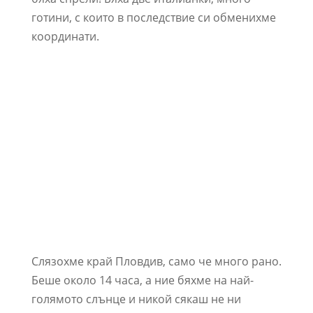
готини, с които в последствие си обменихме
координати.
Слязохме край Пловдив, само че много рано.
Беше около 14 часа, а ние бяхме на най-
голямото слънце и никой сякаш не ни