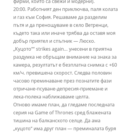
фирми, които са свежи и модерни).
20:00. Работният ден приключва, паля колата
и газ към София. Решаваме да разделим
пътя и да пренощуваме в село Ветренци,
където така или иначе трябва да оставя моя
добър приятел и спътник — Люско.
„Куцото““ strikes again… унесени в приятна
раздумка не обръщам внимание на знака за
камера, резултатът е безплатна снимка с +60
км/ч. превишена скорост. Следва половин
часово преминаване през познатите фази
отричане-псуване-депресия-приемане и
лека-полека наближаваме целта.
Отново имаме план, да гледаме последната
серия на Game of Thrones сред блажената
тишина на балканското селце. Да ама
„куцото“ има друг план — преминалата буря