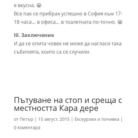
е вкусна. 😀
Все пак се прибрах успешно в София към 17-
18 часа… в офиса… в тоалетната по-точно. 😀
III. Заключение
И да се опита човек не може да нагласи така
събитията, които са се случили.
Пътуване на стоп и среща с
местността Кара дере
от
Петър
|
15 август, 2015
|
Екскурзии и почивка
|
0 коментара