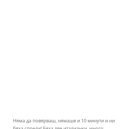
Няма да повярваш, нямаше и 10 минути и ни
бяха спрели! Бяха две италианки, много