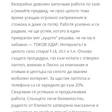
безкрайно доволен започвам работа по task-
a (имайте предвид, че през цялото това
време усещам огромно напрежение в
стомаха и даже се потя). Работя усилено и се
радвам, че ще успея, когато в един
прекрасен миг „куцото“ решава, че не му е
забавно — ТОКОВ УДАР. Интернетът в
цялото село спира! F.ck, sh.t и т.н. Отново
същата процедура, газ към колата с отворен
лаптоп, вземам и Люско за компания и
отивам в центъра на селото да хванем
мобилен интернет. За щастие лаптопа и
телефона са се заредили до към 20%.
Свързвам се успешно и продължавам
работа. Слънцето пече безмилостно,
радиото от близкото затворено магазинче е