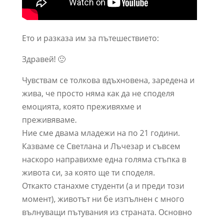
Ето и разказа им за пътешествието:
Здравей! 🙂
Чувствам се толкова вдъхновена, заредена и
жива, че просто няма как да не споделя
емоцията, която преживяхме и
преживяваме.
Ние сме двама младежи на по 21 години.
Казваме се Светлана и Лъчезар и съвсем
наскоро направихме една голяма стъпка в
живота си, за която ще ти споделя.
Откакто станахме студенти (а и преди този
момент), животът ни бе изпълнен с много
вълнуващи пътувания из страната. Основно