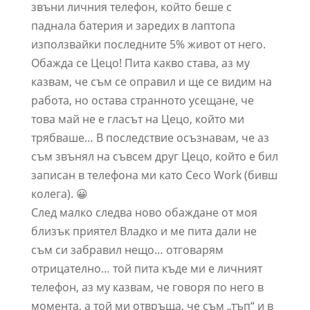
звъни личния телефон, който беше с
паднала батерия и заредих в лаптопа
използвайки последните 5% живот от него.
Обажда се Цецо! Пита какво става, аз му
казвам, че съм се оправил и ще се видим на
работа, но остава странното усещане, че
това май не е гласът на Цецо, който ми
трябваше… В последствие осъзнавам, че аз
съм звънял на съвсем друг Цецо, който е бил
записан в телефона ми като Ceco Work (бивш
колега). 😀
След малко следва ново обаждане от моя
близък приятел Владко и ме пита дали не
съм си забравил нещо… отговарям
отрицателно… той пита къде ми е личният
телефон, аз му казвам, че говоря по него в
момента, а той ми отвръща, че съм „тъп“ и в