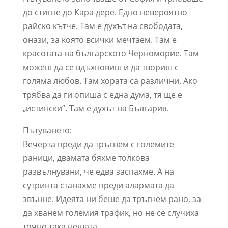
до стигне до Кара дере. Едно невероятно
райско кътче. Там е духът на свободата,
онази, за която всички мечтаем. Там е
красотата на българското Черноморие. Там
можеш да се вдъхновиш и да твориш с
голяма любов. Там хората са различни. Ако
трябва да ги опиша с една дума, тя ще е
„истински”. Там е духът на България.
Пътуването:
Вечерта преди да тръгнем с големите
раници, двамата бяхме толкова
развълнувани, че едва заспахме. А на
сутринта станахме преди алармата да
звънне. Идеята ни беше да тръгнем рано, за
да хванем големия трафик, но не се случиха
точно така нещата.