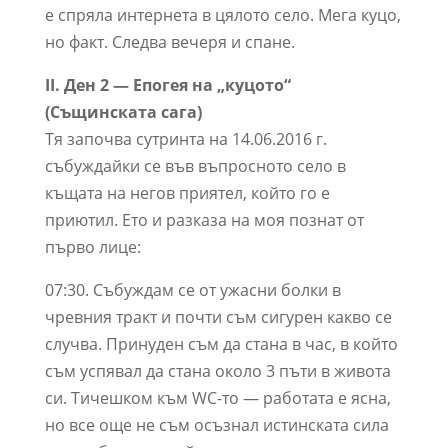
е спряла интернета в цялото село. Мега куцо,
но факт. Следва вечеря и спане.
II. Ден 2 — Епогея на „куцото“
(Същинската сага)
Тя започва сутринта на 14.06.2016 г.
събуждайки се във въпросното село в
къщата на негов приятел, който го е
приютил. Ето и разказа на моя познат от
първо лице:
07:30. Събуждам се от ужасни болки в
чревния тракт и почти съм сигурен какво се
случва. Принуден съм да стана в час, в който
съм успявал да стана около 3 пъти в живота
си. Тичешком към WC-то — работата е ясна,
но все още не съм осъзнал истинската сила