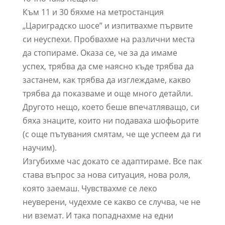
Към 11 и 30 бяхме на метростанция
„Цариградско шосе” и изпитвахме първите
си неуспехи. Пробвахме на различни места
да стопираме. Оказа се, че за да имаме
успех, трябва да сме наясно къде трябва да
застанем, как трябва да изглеждаме, какво
трябва да показваме и още много детайли.
Другото нещо, което беше впечатляващо, си
бяха знаците, които ни подаваха шофьорите
(с още пътувания смятам, че ще успеем да ги
научим).
Изгубихме час докато се адаптираме. Все пак
става въпрос за нова ситуация, нова роля,
която заемаш. Чувствахме се леко
неуверени, чудехме се какво се случва, че не
ни вземат. И така попаднахме на едни