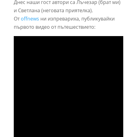
Днес наши гост автори са Лъчезар (брат ми)
и Светлана (неговата приятелка).
От
offnews
ни изпревариха, публикувайки
първото видео от пътешествието: