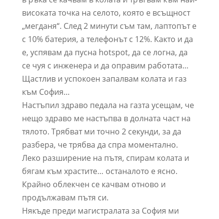
високата точка на селото, която е всъщност
„мегданя“. След 2 минути съм там, лаптопът е
с 10% батерия, а телефонът с 12%. Както и да
е, успявам да пусна hotspot, да се логна, да
се чуя с инженера и да оправим работата…
Щастлив и успокоен запалвам колата и газ
към София…
Настъпил здраво педала на газта усещам, че
нещо здраво ме настъпва в долната част на
тялото. Трябват ми точно 2 секунди, за да
разбера, че трябва да спра моментално.
Леко разширение на пътя, спирам колата и
бягам към храстите… останалото е ясно.
Крайно облекчен се качвам отново и
продължавам пътя си.
Някъде преди магистралата за София ми