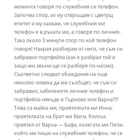
момента говоря по служебния си телефон.
Започва спор, аз му отвръщам с цветущ
епитет и му казвам, че служебния ми
телефон е в ръката ми, а говоря по личния.
Така около 3 минути спор по кой телефон
говоря! Накрая разбирам от него, че съм си
забравил портфейла (как е разбрал той и
защо ми звъни ще се разбере по-натам).
Съответно следват обаждания на още
няколко човека да ми съобщят, че съм си
забравил, забележете личния телефон и
портфейла някъде в Търново или Варна?!?
Това са майка ми, приятелката ми Инна,
приятелката на брат ми Маги, близък
приятел от Варна — Бафа, колегата ми Пепи,
който ми пише на служебния телефон, че се