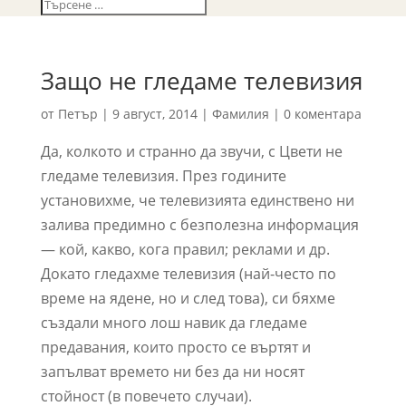
Защо не гледаме телевизия
от
Петър
|
9 август, 2014
|
Фамилия
|
0 коментара
Да, колкото и странно да звучи, с Цвети не
гледаме телевизия. През годините
установихме, че телевизията единствено ни
залива предимно с безполезна информация
— кой, какво, кога правил; реклами и др.
Докато гледахме телевизия (най-често по
време на ядене, но и след това), си бяхме
създали много лош навик да гледаме
предавания, които просто се въртят и
запълват времето ни без да ни носят
стойност (в повечето случаи).