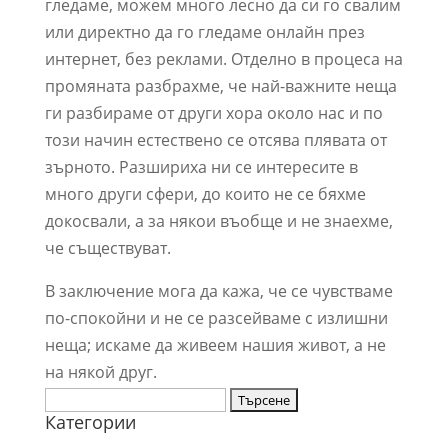
гледаме, можем много лесно да си го свалим
или директно да го гледаме онлайн през
интернет, без реклами. Отделно в процеса на
промяната разбрахме, че най-важните неща
ги разбираме от други хора около нас и по
този начин естествено се отсява плявата от
зърното. Разшириха ни се интересите в
много други сфери, до които не се бяхме
докосвали, а за някои въобще и не знаехме,
че съществуват.
В заключение мога да кажа, че се чувстваме
по-спокойни и не се разсейваме с излишни
неща; искаме да живеем нашия живот, а не
на някой друг.
Търсене
Категории
за: