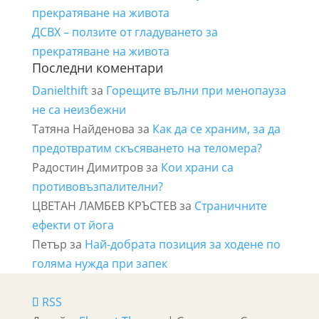
прекратяване на живота
ДСВХ – ползите от гладуването за
прекратяване на живота
Последни коментари
Danielthift
за
Горещите вълни при менопауза
не са неизбежни
Татяна Найденова
за
Как да се храним, за да
предотвратим скъсяването на теломера?
Радостин Димитров
за
Кои храни са
противовъзпалителни?
ЦВЕТАН ЛАМБЕВ КРЪСТЕВ
за
Страничните
ефекти от йога
Петър
за
Най-добрата позиция за ходене по
голяма нужда при запек
RSS