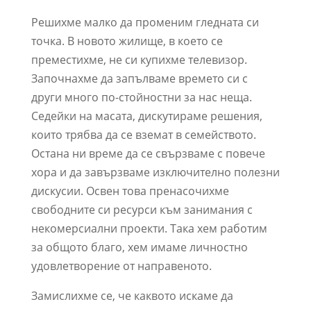
Решихме малко да променим гледната си
точка. В новото жилище, в което се
преместихме, не си купихме телевизор.
Започнахме да запълваме времето си с
други много по-стойностни за нас неща.
Седейки на масата, дискутираме решения,
които трябва да се вземат в семейството.
Остана ни време да се свързваме с повече
хора и да завързваме изключително полезни
дискусии. Освен това пренасочихме
свободните си ресурси към занимания с
некомерсиални проекти. Така хем работим
за общото благо, хем имаме личностно
удовлетворение от направеното.
Замислихме се, че каквото искаме да