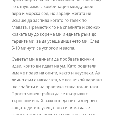
го отпушихме с комбинация между алое
вера и морска сол, но заради жегата не
искаше да заспива когато го галех по
главата. Преместих го на спалнята и сложих
краката му до корема ми и едната ръка до
гърдите ми, за да усеща дишането ми. След
5-10 минути се успокои и заспа.
Съветът ми е винаги да пробвате всички
идеи, които ви идват на ум. Като родители
имаме право на опити, както и неуспехи. Аз
лично съм с нагласата, че все някой вариант
ще сработи и на практика става точно така.
Просто човек трябва да се въоръжи с
търпение и най-важното да не е изнервен,
защото детето усеща това и няма да се
успокои докато човекът срещу него не се