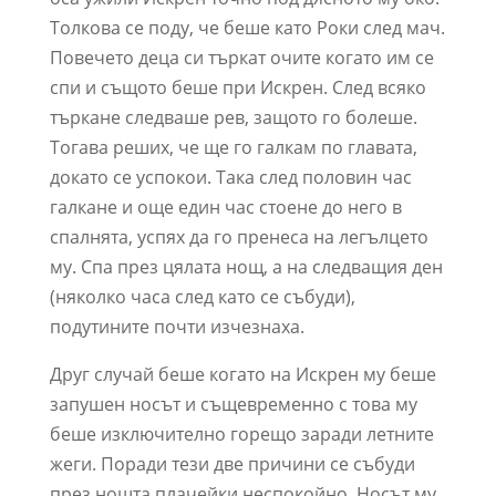
Толкова се поду, че беше като Роки след мач.
Повечето деца си търкат очите когато им се
спи и същото беше при Искрен. След всяко
търкане следваше рев, защото го болеше.
Тогава реших, че ще го галкам по главата,
докато се успокои. Така след половин час
галкане и още един час стоене до него в
спалнята, успях да го пренеса на легълцето
му. Спа през цялата нощ, а на следващия ден
(няколко часа след като се събуди),
подутините почти изчезнаха.
Друг случай беше когато на Искрен му беше
запушен носът и същевременно с това му
беше изключително горещо заради летните
жеги. Поради тези две причини се събуди
през нощта плачейки неспокойно. Носът му