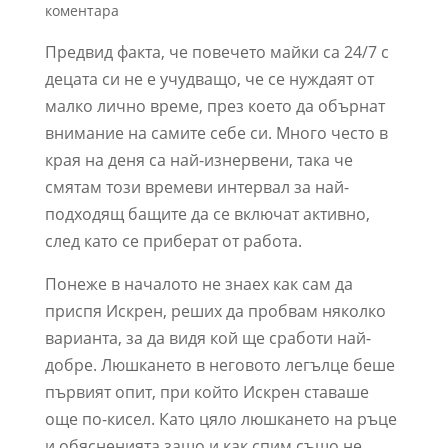
коментара
Предвид факта, че повечето майки са 24/7 с
децата си не е учудващо, че се нуждаят от
малко лично време, през което да обърнат
внимание на самите себе си. Много често в
края на деня са най-изнервени, така че
смятам този времеви интервал за най-
подходящ бащите да се включат активно,
след кaто се приберaт от рaботa.
Понеже в началото не знаех как сам да
приспя Искрен, реших да пробвам няколко
варианта, за да видя кой ще сработи най-
добре. Люшкането в неговото легълце беше
първият опит, при който Искрен ставаше
още по-кисел. Като цяло люшкането на ръце
и обясненията защо и как спим също не