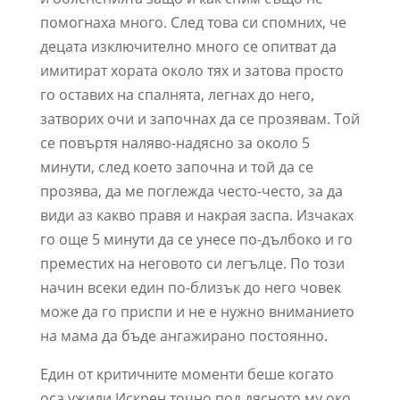
помогнаха много. След това си спомних, че
децата изключително много се опитват да
имитират хората около тях и затова просто
го оставих на спалнята, легнах до него,
затворих очи и започнах да се прозявам. Той
се повъртя наляво-надясно за около 5
минути, след което започна и той да се
прозява, да ме поглежда често-често, за да
види аз какво правя и накрая заспа. Изчаках
го още 5 минути да се унесе по-дълбоко и го
преместих на неговото си легълце. По този
начин всеки един по-близък до него човек
може да го приспи и не е нужно вниманието
на мама да бъде ангажирано постоянно.
Един от критичните моменти беше когато
оса ужили Искрен точно под дясното му око.