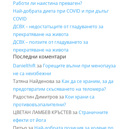
Работи ли наистина преваген?
Най-добрата диета при COVID и при дълъг
COVID
ДСВХ – недостатъците от гладуването за
прекратяване на живота
ДСВХ – ползите от гладуването за
прекратяване на живота
Последни коментари
Danielthift
за
Горещите вълни при менопауза
не са неизбежни
Татяна Найденова
за
Как да се храним, за да
предотвратим скъсяването на теломера?
Радостин Димитров
за
Кои храни са
противовъзпалителни?
ЦВЕТАН ЛАМБЕВ КРЪСТЕВ
за
Страничните
ефекти от йога
Петър
за
Най-добрата позиция за ходене по