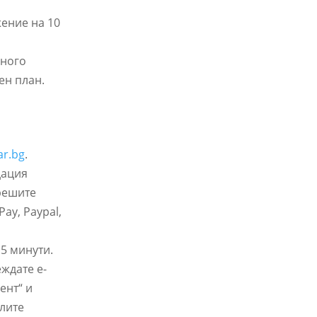
ение на 10
много
ен план.
ar.bg
.
дация
решите
ay, Paypal,
 5 минути.
ждате e-
ент“ и
глите