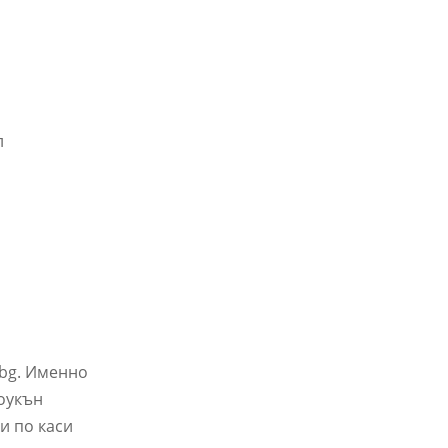
л
.bg. Именно
тоукън
и по каси