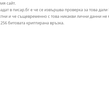
ия сайт.
адат в писар.бг е че се извършва проверка за това дали 
ектни и че същевременно с това никакви лични данни не 
 256 битовата криптирана връзка.