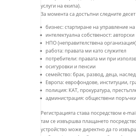
услуги на екипа).
За момента са достъпни следните десет к
бизнес: стартиране на управление н
интелектуална собственост: авторски
НПО (неправителствена организация)
работа: правата ми като служител
потребители: правата ми при използв
осигуровки и пенсии
семейство: брак, развод, деца, насле
Европа: еврофондове, институции, г
полиция: КАТ, прокуратура, престъпл
администрация: обществени поръчки,
Регистрацията става посредством e-mai
там се извършва плащането посредство
устройство може директно да го извърш