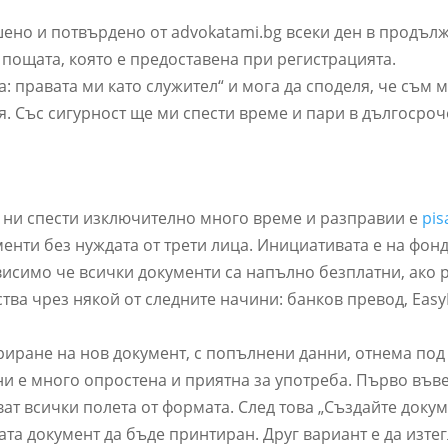
ено и потвърдено от advokatami.bg всеки ден в продълж
пощата, която е предоставена при регистрацията.
а: правата ми като служител“ и мога да споделя, че съм 
. Със сигурност ще ми спести време и пари в дългосроч
а ни спести изключително много време и разправии е
pis
менти без нуждата от трети лица. Инициативата е на фон
исимо че всички документи са напълно безплатни, ако 
тва чрез някой от следните начини: банков превод, EasyP
риране на нов документ, с попълнени данни, отнема под
и е много опростена и приятна за употреба. Първо въве
ат всички полета от формата. След това „Създайте докум
та документ да бъде принтиран. Друг вариант е да изте