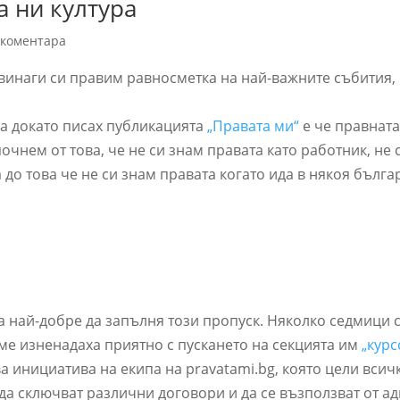
 ни култура
 коментара
винаги си правим равносметка на най-важните събития, 
тка докато писах публикацията
„Правата ми“
е че правнат
почнем от това, че не си знам правата като работник, не 
а до това че не си знам правата когато ида в някоя бълга
а най-добре да запълня този пропуск. Няколко седмици 
 ме изненадаха приятно с пускането на секцията им
„курс
а инициатива на екипа на pravatami.bg, която цели всич
да сключват различни договори и да се възползват от ад