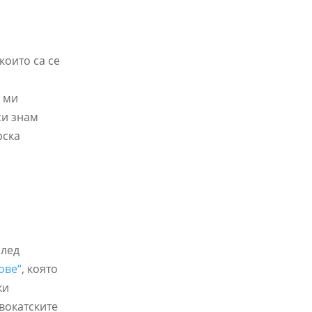
които са се
а ми
си знам
рска
след
ове“
, която
ки
вокатските