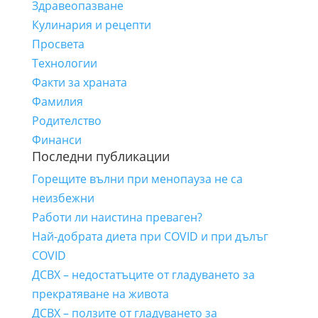
Здравеопазване
Кулинария и рецепти
Просвета
Технологии
Факти за храната
Фамилия
Родителство
Финанси
Последни публикации
Горещите вълни при менопауза не са
неизбежни
Работи ли наистина преваген?
Най-добрата диета при COVID и при дълъг
COVID
ДСВХ – недостатъците от гладуването за
прекратяване на живота
ДСВХ – ползите от гладуването за