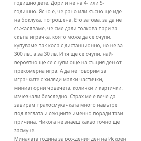
годишно дете. Дори и не на 4- или 5-
годишно. Ясно е, че рано или късно ще иде
на боклука, потрошена. Ето затова, за да не
съжаляваме, че сме дали толкова пари за
скъпа играчка, която може да се счупи,
купуваме пак кола с дистанционно, но не за
300 лв., а за 30 лв. И тя ще се счупи, най-
вероятно ще се счупи още на същия ден от
прекомерна игра. А да не говорим за
играчките с хиляди малки частички,
миниатюрни човечета, колички и картички,
изчезнали безследно. Страх ме е вече да
завирам прахосмукачката много навътре
под леглата и секциите именно поради тази
причина. Никога не знаеш какво точно ще
засмуче.
Миналата година за рождения ден на Искрен