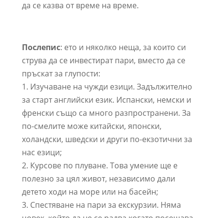
да се казва от време на време.
Послепис
: ето и няколко неща, за които си
струва да се инвестират пари, вместо да се
пръскат за глупости:
1. Изучаване на чужди езици. Задължително
за старт английски език. Испански, немски и
френски също са много разпространени. За
по-смелите може китайски, японски,
холандски, шведски и други по-екзотични за
нас езици;
2. Курсове по плуване. Това умение ще е
полезно за цял живот, независимо дали
детето ходи на море или на басейн;
3. Спестяване на пари за екскурзии. Няма
човек, който да не се радва когато посещава