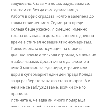
задушевно. Става ми лошо, задушавам се,
тръгвам си без да съм купила нищо.
Работя в офис сградата, която е залепена до
голям столичен мол. Седмицата преди
Коледа беше ужасно. И смешно. Именно
тогава осъзнаваш до каква степен в днешно
време е стигнал човешкият консумеризъм.
Прекомерната консумация на стоки в
днешно време е толкова огромна, че вече не
я забелязваме. Достатъчно е да влезете в
някой магазин за сувенири, играчки или
дори в супермаркет един ден преди Коледа,
за да разберете за какво става въпрос. А и
нека не се заблуждаваме, всички сме го
правили.
Истината е, че едва ли много подаръци
влизат в употреба и се ползват от дадения