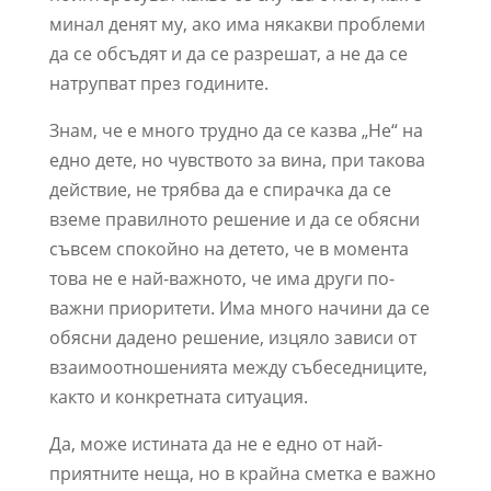
минал денят му, ако има някакви проблеми
да се обсъдят и да се разрешат, а не да се
натрупват през годините.
Знам, че е много трудно да се казва „Не“ на
едно дете, но чувството за вина, при такова
действие, не трябва да е спирачка да се
вземе правилното решение и да се обясни
съвсем спокойно на детето, че в момента
това не е най-важното, че има други по-
важни приоритети. Има много начини да се
обясни дадено решение, изцяло зависи от
взаимоотношенията между събеседниците,
както и конкретната ситуация.
Да, може истината да не е едно от най-
приятните неща, но в крайна сметка е важно