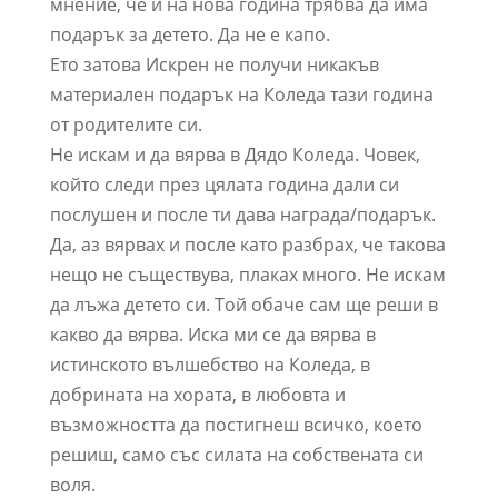
мнение, че и на нова година трябва да има
подарък за детето. Да не е капо.
Ето затова Искрен не получи никакъв
материален подарък на Коледа тази година
от родителите си.
Не искам и да вярва в Дядо Коледа. Човек,
който следи през цялата година дали си
послушен и после ти дава награда/подарък.
Да, аз вярвах и после като разбрах, че такова
нещо не съществува, плаках много. Не искам
да лъжа детето си. Той обаче сам ще реши в
какво да вярва. Иска ми се да вярва в
истинското вълшебство на Коледа, в
добрината на хората, в любовта и
възможността да постигнеш всичко, което
решиш, само със силата на собствената си
воля.