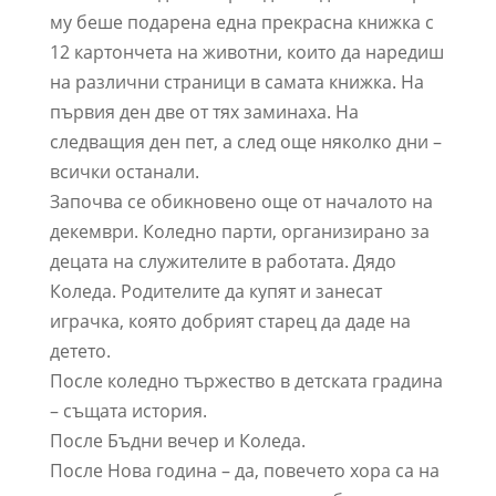
му беше подарена една прекрасна книжка с
12 картончета на животни, които да наредиш
на различни страници в самата книжка. На
първия ден две от тях заминаха. На
следващия ден пет, а след още няколко дни –
всички останали.
Започва се обикновено още от началото на
декември. Коледно парти, организирано за
децата на служителите в работата. Дядо
Коледа. Родителите да купят и занесат
играчка, която добрият старец да даде на
детето.
После коледно тържество в детската градина
– същата история.
После Бъдни вечер и Коледа.
После Нова година – да, повечето хора са на