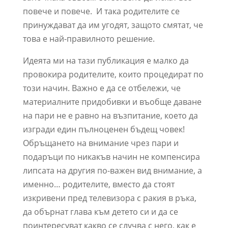
повече и повече. И така родителите се
принуждават да им угодят, защото смятат, че
това е най-правилното решение.
Идеята ми на тази публикация е малко да
провокира родителите, които процедират по
този начин. Важно е да се отбележи, че
материалните придобивки и въобще даване
на пари не е равно на възпитание, което да
изгради един пълноценен бъдещ човек!
Обръщането на внимание чрез пари и
подаръци по никакъв начин не компенсира
липсата на другия по-важен вид внимание, а
именно… родителите, вместо да стоят
изкривени пред телевизора с ракия в ръка,
да обърнат глава към детето си и да се
поинтересуват какво се случва с него, как е