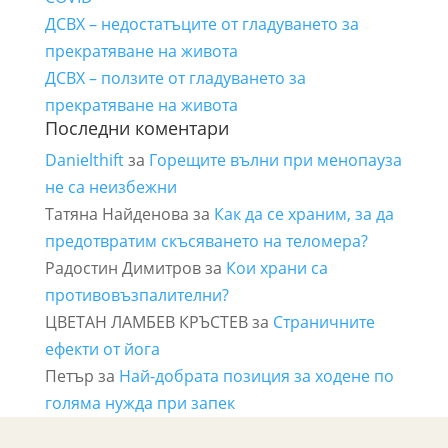
ДСВХ – недостатъците от гладуването за
прекратяване на живота
ДСВХ – ползите от гладуването за
прекратяване на живота
Последни коментари
Danielthift
за
Горещите вълни при менопауза
не са неизбежни
Татяна Найденова
за
Как да се храним, за да
предотвратим скъсяването на теломера?
Радостин Димитров
за
Кои храни са
противовъзпалителни?
ЦВЕТАН ЛАМБЕВ КРЪСТЕВ
за
Страничните
ефекти от йога
Петър
за
Най-добрата позиция за ходене по
голяма нужда при запек