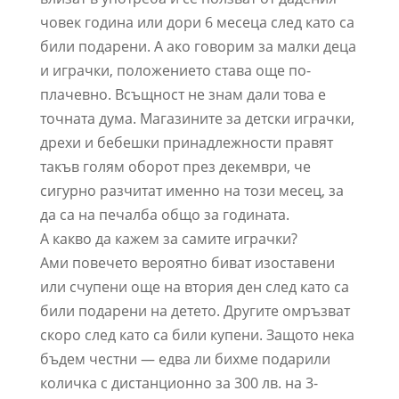
човек година или дори 6 месеца след като са
били подарени. А ако говорим за малки деца
и играчки, положението става още по-
плачевно. Всъщност не знам дали това е
точната дума. Магазините за детски играчки,
дрехи и бебешки принадлежности правят
такъв голям оборот през декември, че
сигурно разчитат именно на този месец, за
да са на печалба общо за годината.
А какво да кажем за самите играчки?
Ами повечето вероятно биват изоставени
или счупени още на втория ден след като са
били подарени на детето. Другите омръзват
скоро след като са били купени. Защото нека
бъдем честни — едва ли бихме подарили
количка с дистанционно за 300 лв. на 3-