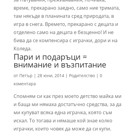
време, прекарано заедно, само ние тримата,
там някъде в планината сред природата, в
игра в снега. Времето, прекарано с децата и
отделено само на децата е безценно! И не
бива да се компенсира с играчки, дори и на
Коледа.
Пари и подаръци =
внимание и възпитание
от
Петър
|
28 юни, 2014
|
Родителство
|
0
коментара
Спомням си как през моето детство майка ми
и баща ми нямаха достатъчно средства, за да
ми купуват всяка една играчка, която съм
искал. То тогава и нямаше кой знае колко
играчки, които човек да може да си купи.