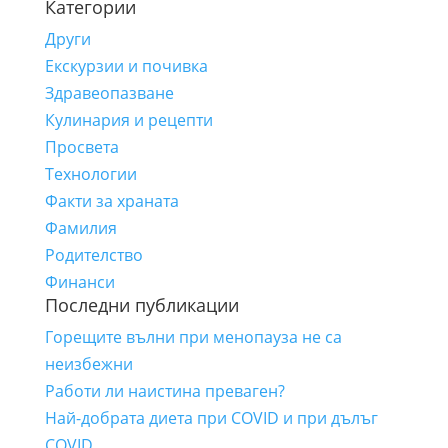
Категории
за:
Други
Екскурзии и почивка
Здравеопазване
Кулинария и рецепти
Просвета
Технологии
Факти за храната
Фамилия
Родителство
Финанси
Последни публикации
Горещите вълни при менопауза не са
неизбежни
Работи ли наистина преваген?
Най-добрата диета при COVID и при дълъг
COVID