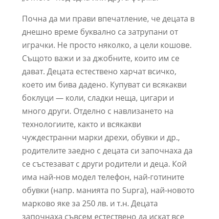
Почна да ми прави впечатление, че децата в
днешно време буквално са затрупани от
играчки. Не просто няколко, а цели кошове.
Същото важи и за джобните, които им се
дават. Децата естествено харчат всичко,
което им бива дадено. Купуват си всякакви
боклуци — коли, сладки неща, цигари и
много други. Отделно с навлизането на
технологиите, както и всякакви
чуждестранни марки дрехи, обувки и др.,
родителите заедно с децата си започнаха да
се състезават с други родители и деца. Кой
има най-нов модел телефон, най-готините
обувки (напр. манията по Supra), най-новото
марково яке за 250 лв. и т.н. Децата
започнаха съвсем естествено да искат все