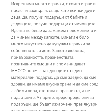
Искрен има много играчки, с които играе и
после ги захвърля, също като всички други
деца. Да, получи подаръци от бабите и
дядовците, получи подаръци от чичовците.
Идеята не беше да замажем положението и
да минем между капките. Винаги е било
много изкуствено да купувам играчки за
собственото си дете. Защото любовта,
привързаността, празненствата,
позитивните емоции и спомени дават
МНОГО повече на едно дете от един
материален подарък. Да сме заедно, да сме
здрави, да имаме вкусна храна и да сме сред
любими хора, ето това е празникът, а не
подаръците. А парите, предопределени за
подаръци, ще бъдат изхарчени през януари
за пътувания, преживявания, почивка,