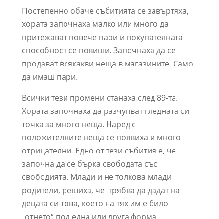
Постепенно обаче събитията се завъртяха,
хората започнаха малко или много да
притежават повече пари и покупателната
способност се повиши. Започнаха да се
продават всякакви неща в магазините. Само
да имаш пари.
Всички тези промени станаха след 89-та.
Хората започнаха да разчупват гледната си
точка за много неща. Наред с
положителните неща се появиха и много
отрицателни. Едно от тези събития е, че
започна да се бърка свободата със
свободията. Млади и не толкова млади
родители, решиха, че трябва да дадат на
децата си това, което на тях им е било
„отнето“ под една или друга форма.