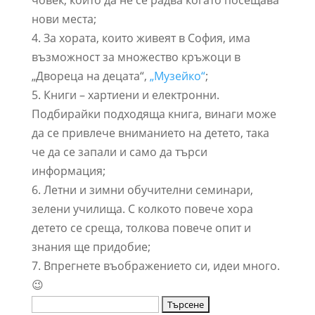
нови места;
4. За хората, които живеят в София, има
възможност за множество кръжоци в
„Двореца на децата“,
„Музейко“
;
5. Книги – хартиени и електронни.
Подбирайки подходяща книга, винаги може
да се привлече вниманието на детето, така
че да се запали и само да търси
информация;
6. Летни и зимни обучителни семинари,
зелени училища. С колкото повече хора
детето се среща, толкова повече опит и
знания ще придобие;
7. Впрегнете въображението си, идеи много.
😉
Търсене