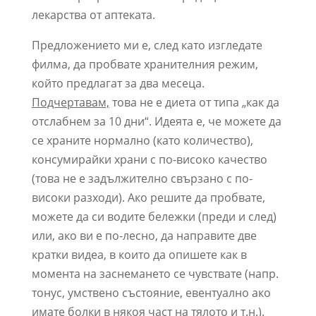
лекарства от аптеката.
Предложението ми е, след като изгледате
филма, да пробвате хранителния режим,
който предлагат за два месеца.
Подчертавам,
това не е диета от типа „как да
отслабнем за 10 дни“. Идеята е, че можете да
се храните нормално (като количество),
консумирайки храни с по-високо качество
(това не е задължително свързано с по-
високи разходи). Ако решите да пробвате,
можете да си водите бележки (преди и след)
или, ако ви е по-лесно, да направите две
кратки видеа, в които да опишете как в
момента на заснемането се чувствате (напр.
тонус, умствено състояние, евентуално ако
имате болки в някоя част на тялото и т.н.).