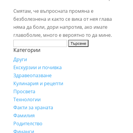
Смятам, че въпросната промяна е
безболезнена и както се вика от нея глава
няма да боли, дори напротив, ако имате
главоболие, много е вероятно то да мине.
Търсене
Категории
за:
Други
Екскурзии и почивка
Здравеопазване
Кулинария и рецепти
Просвета
Технологии
Факти за храната
Фамилия
Родителство
Финанси