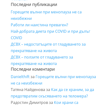
Последни публикации
Горещите вълни при менопауза не са
неизбежни
Работи ли наистина преваген?
Най-добрата диета при COVID и при дълъг
COVID
ДСВХ – недостатъците от гладуването за
прекратяване на живота
ДСВХ – ползите от гладуването за
прекратяване на живота
Последни коментари
Danielthift
за
Горещите вълни при менопауза
не са неизбежни
Татяна Найденова
за
Как да се храним, за да
предотвратим скъсяването на теломера?
Радостин Димитров
за
Кои храни са