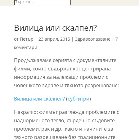
Вилица или скалпел?
от
Петър
|
23 април, 2015
|
Здравеопазване
|
7
коментари
Продължаваме серията с документалните
филми, които съдържат концентрирана
информация за належащи проблеми с
човешкото здраве и тяхното разрешаване:
Вилица или скалпел?
(
субтитри
)
Накратко: филмът разглежда проблемите с
наднорменото тегло, сърдечно-съдовите
проблеми, рак и др., както и начините за
тяхното разрешаване без традиционните