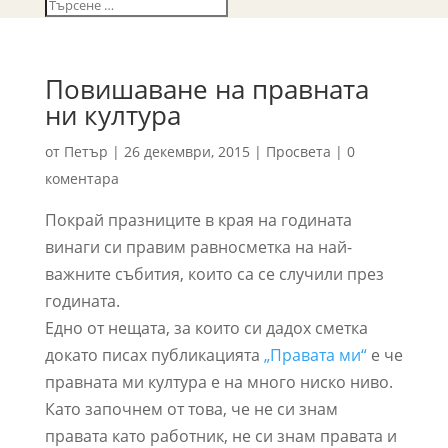
Повишаване на правната
ни култура
от
Петър
|
26 декември, 2015
|
Просвета
|
0
коментара
Покрай празниците в края на годината
винаги си правим равносметка на най-
важните събития, които са се случили през
годината.
Едно от нещата, за които си дадох сметка
докато писах публикацията
„Правата ми“
е че
правната ми култура е на много ниско ниво.
Като започнем от това, че не си знам
правата като работник, не си знам правата и