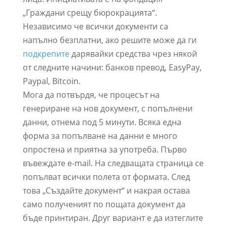
„Граждани срещу бюрокрацията“.
Независимо че всички документи са
напълно безплатни, ако решите може да ги
подкрепите
дарявайки средства чрез някой
от следните начини: банков превод, EasyPay,
Paypal, Bitcoin.
Мога да потвърдя, че процесът на
генериране на нов документ, с попълнени
данни, отнема под 5 минути. Всяка една
форма за попълване на данни е много
опростена и приятна за употреба. Първо
въвеждате e-mail. На следващата страница се
попълват всички полета от формата. След
това „Създайте документ“ и накрая остава
само полученият по пощата документ да
бъде принтиран. Друг вариант е да изтеглите