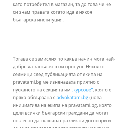
като потребител в магазин, та до това че не
си знам правата когато ида в някоя
българска институция.
Тогава се замислих по какъв начин мога най-
добре да запълня този пропуск. Няколко
седмици след публикацията от екипа на
pravatami.bg ме изненадаха приятно с
пускането на секцията им
„курсове“
, която е
пряко обвързана с
advokatami.bg
(нова
инициатива на екипа на pravatami.bg, която
цели всички български граждани да могат
по-лесно да сключват различни договори и