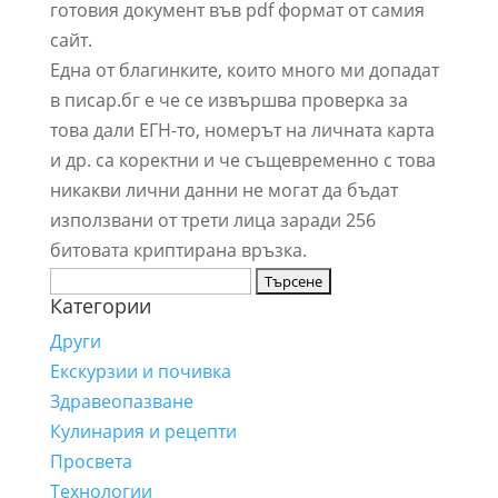
готовия документ във pdf формат от самия
сайт.
Една от благинките, които много ми допадат
в писар.бг е че се извършва проверка за
това дали ЕГН-то, номерът на личната карта
и др. са коректни и че същевременно с това
никакви лични данни не могат да бъдат
използвани от трети лица заради 256
битовата криптирана връзка.
Търсене
Категории
за:
Други
Екскурзии и почивка
Здравеопазване
Кулинария и рецепти
Просвета
Технологии