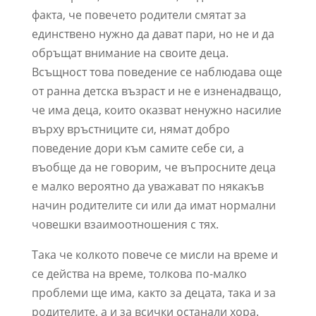
факта, че повечето родители смятат за
единствено нужно да дават пари, но не и да
обръщат внимание на своите деца.
Всъщност това поведение се наблюдава още
от ранна детска възраст и не е изненадващо,
че има деца, които оказват ненужно насилие
върху връстниците си, нямат добро
поведение дори към самите себе си, а
въобще да не говорим, че въпросните деца
е малко вероятно да уважават по някакъв
начин родителите си или да имат нормални
човешки взаимоотношения с тях.
Така че колкото повече се мисли на време и
се действа на време, толкова по-малко
проблеми ще има, както за децата, така и за
родителите, а и за всички останали хора.