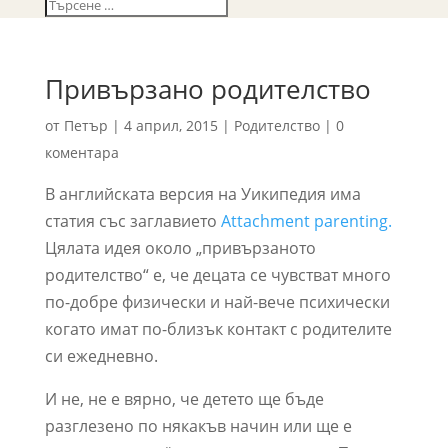
Привързано родителство
от
Петър
|
4 април, 2015
|
Родителство
|
0
коментара
В английската версия на Уикипедия има
статия със заглавието
Attachment parenting.
Цялата идея около „привързаното
родителство“ е, че децата се чувстват много
по-добре физически и най-вече психически
когато имат по-близък контакт с родителите
си ежедневно.
И не, не е вярно, че детето ще бъде
разглезено по някакъв начин или ще е