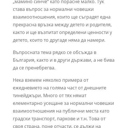
„мамино синче“ като порасне малко. Тук
става въпрос за нормални човешки
взаимоотношения, които ще съградят една
прекрасна връзка между детето и родителя,
както и ще възпитат определени ценности у
детето, които то другаде няма да намери.
Въпросната тема рядко се обсъжда в
България, както и в други държави, а не бива
да се пренебрегва.
Нека вземем няколко примера от
ежедневието на голяма част от днешните
тинейджъри. Много от тях нямат
елементарно усещане за нормални човешки
взаимоотношения на публични места като
градски транспорт, паркове и т.н. Това от
своя страна, поне отчасти, се дължи на