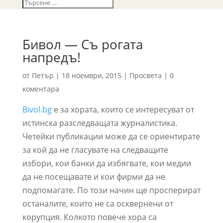
Бивол — Съ рогата
напредъ!
от
Петър
|
18 ноември, 2015
|
Просвета
|
0
коментара
Bivol.bg
е за хората, които се интересуват от
истинска разследващата журналистика.
Четейки публикации може да се ориентирате
за кой да не гласувате на следващите
избори, кои банки да избягвате, кои медии
да не посещавате и кои фирми да не
подпомагате. По този начин ще просперират
останалите, които не са осквернени от
корупция. Колкото повече хора са