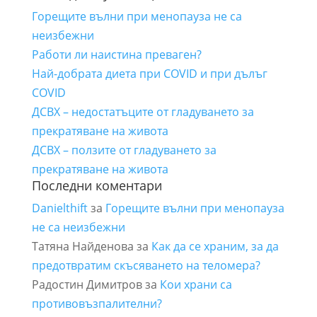
Горещите вълни при менопауза не са
неизбежни
Работи ли наистина преваген?
Най-добрата диета при COVID и при дълъг
COVID
ДСВХ – недостатъците от гладуването за
прекратяване на живота
ДСВХ – ползите от гладуването за
прекратяване на живота
Последни коментари
Danielthift
за
Горещите вълни при менопауза
не са неизбежни
Татяна Найденова
за
Как да се храним, за да
предотвратим скъсяването на теломера?
Радостин Димитров
за
Кои храни са
противовъзпалителни?