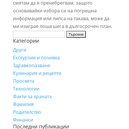
смятам да я пренебрегвам, защото
основавайки избора си на погрешна
информация или липса на такава, може да
ми изиграе лоша шега в дългосрочен план.
Търсене
Категории
за:
Други
Екскурзии и почивка
Здравеопазване
Кулинария и рецепти
Просвета
Технологии
Факти за храната
Фамилия
Родителство
Финанси
Последни публикации