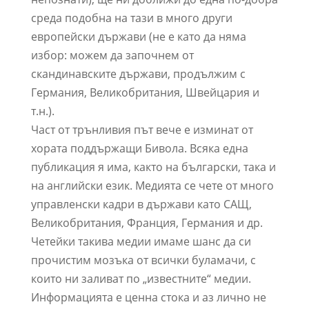
среда подобна на тази в много други
европейски държави (не е като да няма
избор: можем да започнем от
скандинавските държави, продължим с
Германия, Великобритания, Швейцария и
т.н.).
Част от трънливия път вече е изминат от
хората поддържащи Бивола. Всяка една
публикация я има, както на български, така и
на английски език. Медията се чете от много
управленски кадри в държави като САЩ,
Великобритания, Франция, Германия и др.
Четейки такива медии имаме шанс да си
прочистим мозъка от всички буламачи, с
които ни заливат по „известните“ медии.
Информацията е ценна стока и аз лично не