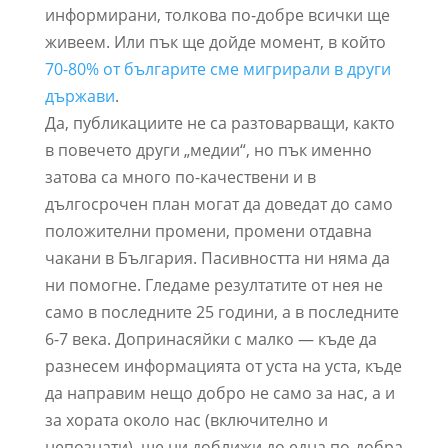
информирани, толкова по-добре всички ще
живеем. Или пък ще дойде момент, в който
70-80% от българите сме мигрирали в други
държави
.
Да, публикациите не са разтоварващи, както
в повечето други „медии“, но пък именно
затова са много по-качествени и в
дългосрочен план могат да доведат до само
положителни промени, промени отдавна
чакани в България. Пасивността ни няма да
ни помогне. Гледаме резултатите от нея не
само в последните 25 години, а в последните
6-7 века. Допринасяйки с малко — къде да
разнесем информацията от уста на уста, къде
да направим нещо добро не само за нас, а и
за хората около нас (включително и
непознати), ще ни доближи до една по-добра