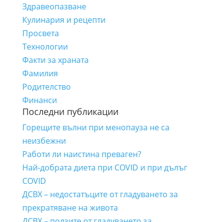
Здравеопазване
Кулинария и рецепти
Просвета
Технологии
Факти за храната
Фамилия
Родителство
Финанси
Последни публикации
Горещите вълни при менопауза не са
неизбежни
Работи ли наистина преваген?
Най-добрата диета при COVID и при дълъг
COVID
ДСВХ – недостатъците от гладуването за
прекратяване на живота
ДСВХ – ползите от гладуването за