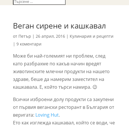
Веган сирене и кашкавал
от
Петър
|
26 април, 2016
|
Кулинария и рецепти
|
9 коментари
Може би най-големият ни проблем, след
като разбрахме по какъв начин вредят
животинските млечни продукти на нашето
здраве, беше да намерим заместител на
кашкавала. Е, който търси намира. 😉
Всички изброени долу продукти са закупени
от първия вегански ресторант в България от
веригата:
Loving Hut
.
Ето как изглежда кашкавал, който се води, че