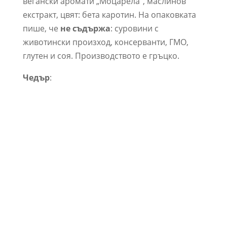
вегански аромати „Моцарела“, маслинов
екстракт, цвят: бета каротин. На опаковката
пише, че
не съдържа
: суровини с
животински произход, консерванти, ГМО,
глутен и соя. Производството е гръцко.
Чедър
: