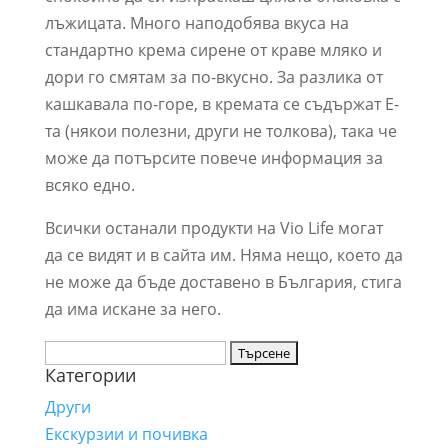
лъжицата. Много наподобява вкуса на
стандартно крема сирене от краве мляко и
дори го смятам за по-вкусно. За разлика от
кашкавала по-горе, в кремата се съдържат Е-
та (някои полезни, други не толкова), така че
може да потърсите повече информация за
всяко едно.
Всички останали продукти на Vio Life могат
да се видят и в сайта им. Няма нещо, което да
не може да бъде доставено в България, стига
да има искане за него.
Търсене
Категории
за:
Други
Екскурзии и почивка