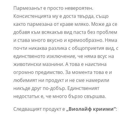
Пармезанът е просто невероятен.
Консистенцията му е доста твърда, също
както пармезана от краве мляко. Може да се
добавя към всякакъв вид паста без проблем
и става много вкусно и кремообразно. Няма
почти никаква разлика с общоприетия вид, с
единственото изключение, че няма всус на
животински мазнини. А това е наистина
огромно предимство. За момента това е и
любимият ни продукт и не сме намерили
никъде друг по-добър. Единственият
недостатък е, че много бързо свършва.
Следващият продукт е
„Виолайф криими“
: