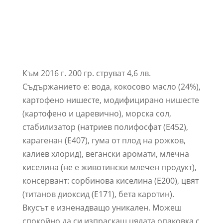
Към 2016 г. 200 гр. струват 4,6 лв.
Съдържанието е: вода, кокосово масло (24%),
картофено нишесте, модифицирано нишесте
(картофено и царевично), морска сол,
стабилизатор (натриев полифосфат (Е452),
карагенан (Е407), гума от плод на рожков,
калиев хлорид), вегански аромати, млечна
киселина (не е животински млечен продукт),
консервант: сорбинова киселина (E200), цвят
(титанов диоксид (E171), бета каротин).
Вкусът е изненадващо уникален. Можеш
спокойно да си изпраскаш цялата опаковка с