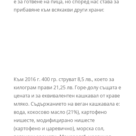
е за готвене на пица, но според нас става за
прибавяне към всякакви други храни:
Към 2016 г. 400 гр. струват 8,5 лв., което за
килограм прави 21,25 лв. Горе-долу същата е
цената и за еквивалентен кашкавал от краве
мляко. Съдържанието на веган кашкавала е:
вода, кокосово масло (21%), картофено
нишесте, модифицирано нишесте
(картофено и царевично), морска сол,