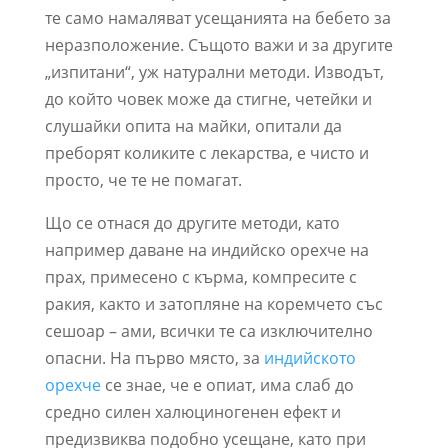
те само намаляват усещанията на бебето за
неразположение. Същото важи и за другите
„изпитани“, уж натурални методи. Изводът,
до който човек може да стигне, четейки и
слушайки опита на майки, опитали да
преборят коликите с лекарства, е чисто и
просто, че те не помагат.
Що се отнася до другите методи, като
например даване на индийско орехче на
прах, примесено с кърма, компресите с
ракия, както и затопляне на коремчето със
сешоар – ами, всички те са изключително
опасни. На първо място, за
индийското
орехче
се знае, че е опиат, има слаб до
средно силен халюциногенен ефект и
предизвиква подобно усещане, като при