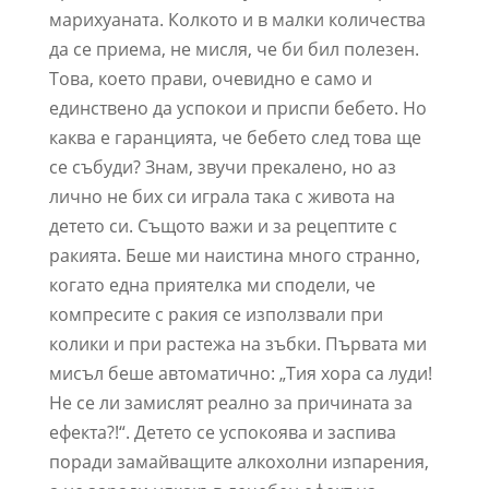
марихуаната. Колкото и в малки количества
да се приема, не мисля, че би бил полезен.
Това, което прави, очевидно е само и
единствено да успокои и приспи бебето. Но
каква е гаранцията, че бебето след това ще
се събуди? Знам, звучи прекалено, но аз
лично не бих си играла така с живота на
детето си. Същото важи и за рецептите с
ракията. Беше ми наистина много странно,
когато една приятелка ми сподели, че
компресите с ракия се използвали при
колики и при растежа на зъбки. Първата ми
мисъл беше автоматично: „Тия хора са луди!
Не се ли замислят реално за причината за
ефекта?!“. Детето се успокоява и заспива
поради замайващите алкохолни изпарения,