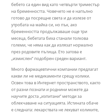
бебето са един вид като четвърти триместър
на бременността. Човечето не е напълно
готово да посрещне света и да излезе от
утробата на майка си, но пък, ако
бременността продължаваше още три
месеца, бебетата биха станали толкова
големи, че няма как да излязат нормално
през родовите пътища. Ето затова е
„измислен“ подобрен среден вариант.
Много фармацевтични компании предлагат
какви ли не медикаменти срещу колики.
Освен това в Интернет пространството, както
от разни познати и роднини можете да
научите доста „изпитани“ методи за
облекчаване на ситуацията. Истината обаче
е следната: лекарствата не лекуват коликите,