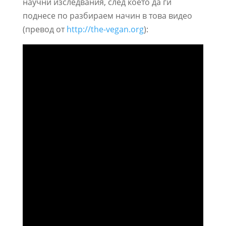
научни изследвания, след което да ги
поднесе по разбираем начин в това видео
(превод от
http://the-vegan.org
):