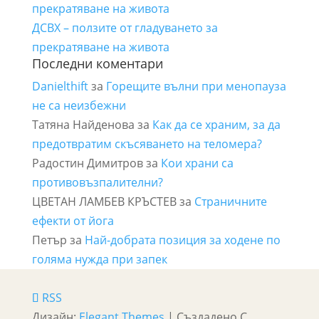
прекратяване на живота
ДСВХ – ползите от гладуването за
прекратяване на живота
Последни коментари
Danielthift
за
Горещите вълни при менопауза
не са неизбежни
Татяна Найденова
за
Как да се храним, за да
предотвратим скъсяването на теломера?
Радостин Димитров
за
Кои храни са
противовъзпалителни?
ЦВЕТАН ЛАМБЕВ КРЪСТЕВ
за
Страничните
ефекти от йога
Петър
за
Най-добрата позиция за ходене по
голяма нужда при запек
RSS
Дизайн:
Elegant Themes
| Създадено С