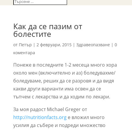
Как да се пазим от
болестите
от
Петър
|
2 февруари, 2015
|
Здравеопазване
|
0
коментара
Понеже в последните 1-2 месеца много хора
около мен (включително и аз) боледувахме/
боледуваме, реших да се разровя и да видя
какви други варианти има освен да се
тъпчем с лекарства и да ходим по лекари.
За моя радост Michael Greger от
http://nutritionfacts.org
е вложил много
усилия да събере и подреди множество