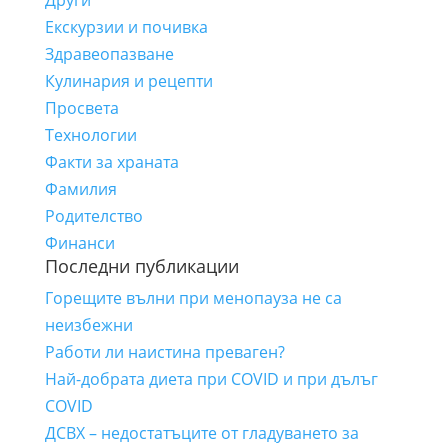
Други
Екскурзии и почивка
Здравеопазване
Кулинария и рецепти
Просвета
Технологии
Факти за храната
Фамилия
Родителство
Финанси
Последни публикации
Горещите вълни при менопауза не са
неизбежни
Работи ли наистина преваген?
Най-добрата диета при COVID и при дълъг
COVID
ДСВХ – недостатъците от гладуването за