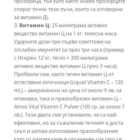
прозореца, тъй като както знаем прозорците
спират точно тези лъчи, които са отговорни
за витамин Д).
Витамин Ц
: 25 милиграма активно
вещество витамин Ц на 1 кг. телесна маса.
Ударните дози при първи симптоми на
отслабен имунитет са през три часа (пример
с Искрен: 12 кг. тегло = 300 милиграма
активно вещество витамин Ц през 3 часа).
Пробвали сме, както течен витамин Ц от
естествени източници (Liquid Vitamin C – 120
ml.) – американски на цена от около 9 лв. за
опаковка, така и прахообразен витамин Ц –
Amos Vital Vitamin C Pulver (100 гр. за около 7
лв.). Тези двата сме установили, че са най-
ефективни, но за съжаление течният е доста
скъп и затова използваме прахообразния
като го разреждаме в органичен сок (ако се