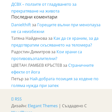
ДСВХ – ползите от гладуването за
прекратяване на живота
Последни коментари
Danielthift
за
Горещите вълни при менопауза
не са неизбежни
Татяна Найденова
за
Как да се храним, за да
предотвратим скъсяването на теломера?
Радостин Димитров
за
Кои храни са
противовъзпалителни?
ЦВЕТАН ЛАМБЕВ КРЪСТЕВ
за
Страничните
ефекти от йога
Петър
за
Най-добрата позиция за ходене по
голяма нужда при запек
RSS
Дизайн:
Elegant Themes
| Създадено С