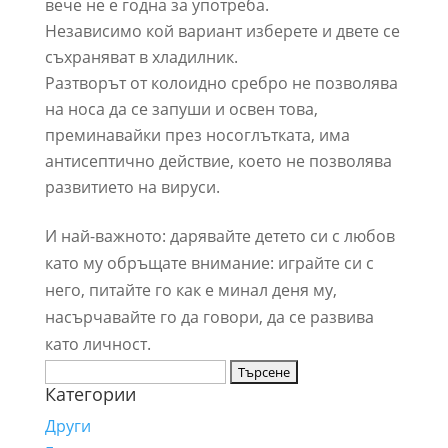
вече не е годна за употреба.
Независимо кой вариант изберете и двете се
съхраняват в хладилник.
Разтворът от колоидно сребро не позволява
на носа да се запуши и освен това,
преминавайки през носоглътката, има
антисептично действие, което не позволява
развитието на вируси.
И най-важното: дарявайте детето си с любов
като му обръщате внимание: играйте си с
него, питайте го как е минал деня му,
насърчавайте го да говори, да се развива
като личност.
Търсене
Категории
за:
Други