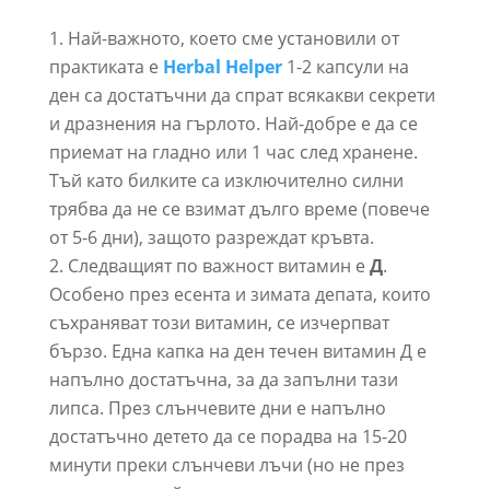
Най-важното, което сме установили от
практиката е
Herbal Helper
1-2 капсули на
ден са достатъчни да спрат всякакви секрети
и дразнения на гърлото. Най-добре е да се
приемат на гладно или 1 час след хранене.
Тъй като билките са изключително силни
трябва да не се взимат дълго време (повече
от 5-6 дни), защото разреждат кръвта.
Следващият по важност витамин е
Д
.
Особено през есента и зимата депата, които
съхраняват този витамин, се изчерпват
бързо. Една капка на ден течен витамин Д е
напълно достатъчна, за да запълни тази
липса. През слънчевите дни е напълно
достатъчно детето да се порадва на 15-20
минути преки слънчеви лъчи (но не през