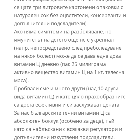
сещате три литровите картонени опаковки с
натурален сок без оцветители, консерванти и
допълнителни подсладители).
Ако няма симптоми на разболяване, но
имунитетът на детето още не е укрепнал
(напр. непосредствено след преболедуване
на някоя болест) може да се дава една доза
витамин Ц дневно (пак 25 милиграма
активно вещество витамин Ц на 1 кг. телесна
маса).
Пробвали сме и много други (над 10 други
вида витамин Ц) и като цяло прахообразните
са доста ефективни и си заслужават цената.
За нас българските течни витамин Ц са
абсолютен боклук (особено за деца), тъй
като са наблъскани с всякакви регулатори и
допълнителни изкуствени подсладители.