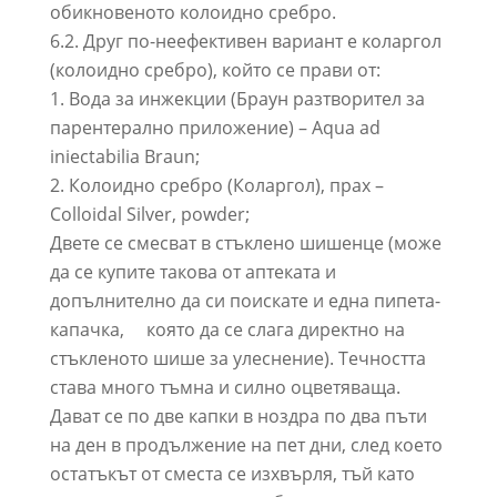
обикновеното колоидно сребро.
6.2. Друг по-неефективен вариант е коларгол
(колоидно сребро), който се прави от:
1. Вода за инжекции (Браун разтворител за
парентерално приложение) – Aqua ad
iniectabilia Braun;
2. Колоидно сребро (Коларгол), прах –
Colloidal Silver, powder;
Двете се смесват в стъклено шишенце (може
да се купите такова от аптеката и
допълнително да си поискате и една пипета-
капачка, която да се слага директно на
стъкленото шише за улеснение). Течността
става много тъмна и силно оцветяваща.
Дават се по две капки в ноздра по два пъти
на ден в продължение на пет дни, след което
остатъкът от сместа се изхвърля, тъй като