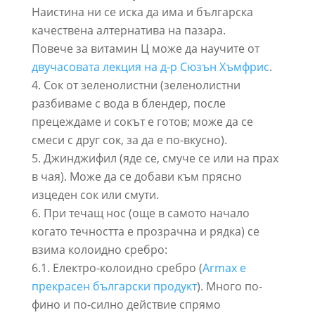
Наистина ни се иска да има и българска
качествена алтернатива на пазара.
Повече за витамин Ц може да научите от
двучасовата лекция на д-р Сюзън Хъмфрис
.
Сок от зеленолистни (зеленолистни
разбиваме с вода в блендер, после
прецеждаме и сокът е готов; може да се
смеси с друг сок, за да е по-вкусно).
Джинджифил (яде се, смуче се или на прах
в чая). Може да се добави към прясно
изцеден сок или смути.
При течащ нос (още в самото начало
когато течността е прозрачна и рядка) се
взима колоидно сребро:
6.1. Електро-колоидно сребро (
Armax е
прекрасен български продукт
). Много по-
фино и по-силно действие спрямо