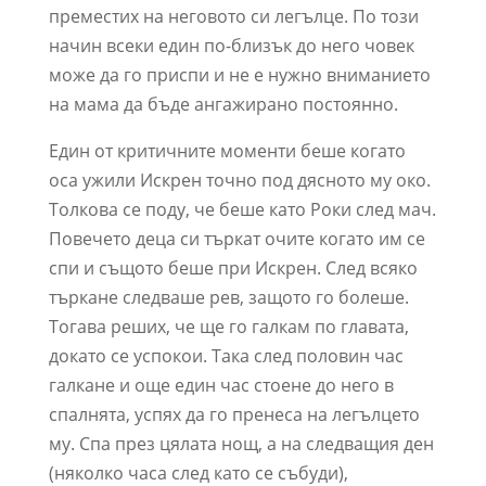
преместих на неговото си легълце. По този
начин всеки един по-близък до него човек
може да го приспи и не е нужно вниманието
на мама да бъде ангажирано постоянно.
Един от критичните моменти беше когато
оса ужили Искрен точно под дясното му око.
Толкова се поду, че беше като Роки след мач.
Повечето деца си търкат очите когато им се
спи и същото беше при Искрен. След всяко
търкане следваше рев, защото го болеше.
Тогава реших, че ще го галкам по главата,
докато се успокои. Така след половин час
галкане и още един час стоене до него в
спалнята, успях да го пренеса на легълцето
му. Спа през цялата нощ, а на следващия ден
(няколко часа след като се събуди),