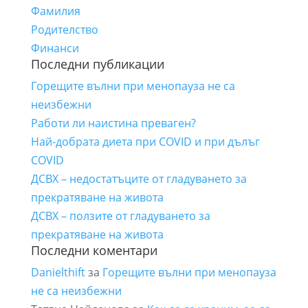
Фамилия
Родителство
Финанси
Последни публикации
Горещите вълни при менопауза не са
неизбежни
Работи ли наистина преваген?
Най-добрата диета при COVID и при дълъг
COVID
ДСВХ – недостатъците от гладуването за
прекратяване на живота
ДСВХ – ползите от гладуването за
прекратяване на живота
Последни коментари
Danielthift
за
Горещите вълни при менопауза
не са неизбежни