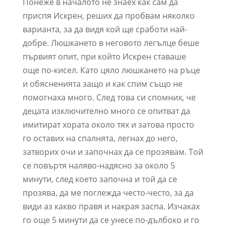
Понеже в началото не знаех как сам да
приспя Искрен, реших да пробвам няколко
варианта, за да видя кой ще сработи най-
добре. Люшкането в неговото легълце беше
първият опит, при който Искрен ставаше
още по-кисел. Като цяло люшкането на ръце
и обясненията защо и как спим също не
помогнаха много. След това си спомних, че
децата изключително много се опитват да
имитират хората около тях и затова просто
го оставих на спалнята, легнах до него,
затворих очи и започнах да се прозявам. Той
се повъртя наляво-надясно за около 5
минути, след което започна и той да се
прозява, да ме поглежда често-често, за да
види аз какво правя и накрая заспа. Изчаках
го още 5 минути да се унесе по-дълбоко и го