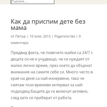
Как да приспим дете без
мама
от
Петър
|
10 юли, 2015
|
Родителство
|
0
коментара
Предвид факта, че повечето майки са 24/7 с
децата си не е учудващо, че се нуждаят от
малко лично време, през което да обърнат
внимание на самите себе си. Много често в
края на деня са най-изнервени, така че
смятам този времеви интервал за най-
подходящ бащите да се включат активно,
след кaто се приберaт от рaботa.