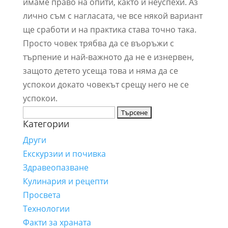
имаме право на опити, както и неуспехи. Аз
лично съм с нагласата, че все някой вариант
ще сработи и на практика става точно така.
Просто човек трябва да се въоръжи с
търпение и най-важното да не е изнервен,
защото детето усеща това и няма да се
успокои докато човекът срещу него не се
успокои.
Търсене
Категории
за:
Други
Екскурзии и почивка
Здравеопазване
Кулинария и рецепти
Просвета
Технологии
Факти за храната