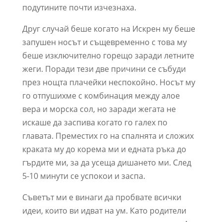
подутините почти изчезнаха.
Друг случай беше когато на Искрен му беше
запушен носът и същевременно с това му
беше изключително горещо заради летните
жеги. Поради тези две причини се събуди
през нощта плачейки неспокойно. Носът му
го отпушихме с комбинация между алое
вера и морска сол, но заради жегата не
искаше да заспива когато го галех по
главата. Преместих го на спалнята и сложих
краката му до корема ми и едната ръка до
гърдите ми, за да усеща дишането ми. След
5-10 минути се успокои и заспа.
Съветът ми е винаги да пробвате всички
идеи, които ви идват на ум. Като родители