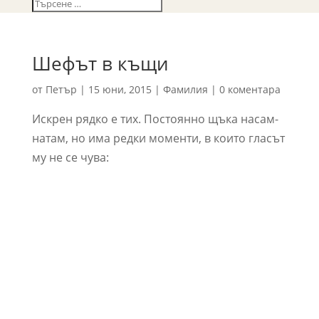
Шефът в къщи
от
Петър
|
15 юни, 2015
|
Фамилия
|
0 коментара
Искрен рядко е тих. Постоянно щъка насам-
натам, но има редки моменти, в които гласът
му не се чува: