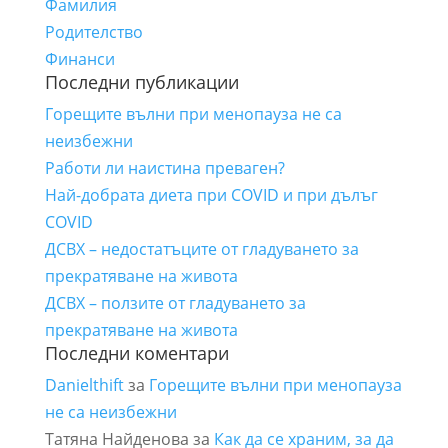
Фамилия
Родителство
Финанси
Последни публикации
Горещите вълни при менопауза не са
неизбежни
Работи ли наистина преваген?
Най-добрата диета при COVID и при дълъг
COVID
ДСВХ – недостатъците от гладуването за
прекратяване на живота
ДСВХ – ползите от гладуването за
прекратяване на живота
Последни коментари
Danielthift
за
Горещите вълни при менопауза
не са неизбежни
Татяна Найденова
за
Как да се храним, за да