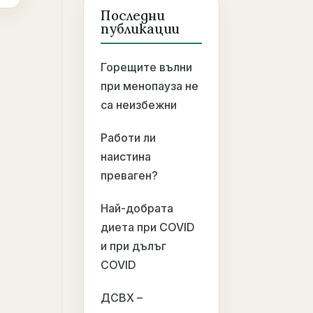
Последни
публикации
Горещите вълни
при менопауза не
са неизбежни
Работи ли
наистина
преваген?
Най-добрата
диета при COVID
и при дълъг
COVID
ДСВХ –