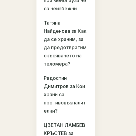
при менопауза не
са неизбежни
Татяна
Найденова
за
Как
да се храним, за
да предотвратим
скъсяването на
теломера?
Радостин
Димитров
за
Кои
храни са
противовъзпалит
елни?
ЦВЕТАН ЛАМБЕВ
КРЪСТЕВ
за