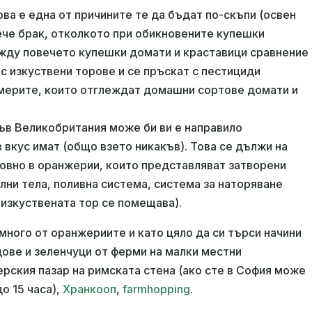
ва е една от причините те да бъдат по-скъпи (освен
вече брак, отколкото при обикновените купешки
ежду повечето купешки домати и краставици сравнение
 с изкуствени торове и се пръскат с пестициди
ермерите, които отглеждат домашни сортове домати и
във Великобритания може би ви е направило
 вкус имат (общо взето никакъв). Това се дължи на
новно в оранжерии, които представляват затворени
ни тела, поливна система, система за наторяване
 изкуствената тор се помещава).
 много от оранжериите и като цяло да си търси начини
дове и зеленчуци от ферми на малки местни
рския пазар на римската стена (ако сте в София може
до 15 часа),
Хранкооп
,
farmhopping
.