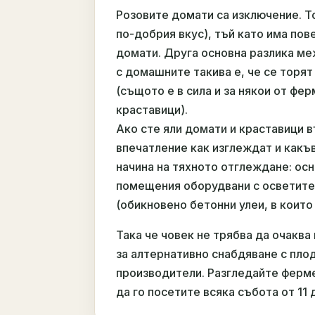
Розовите домати са изключение. То
по-добрия вкус), тъй като има по
домати. Друга основна разлика м
с домашните такива е, че се торят
(същото е в сила и за някои от ф
краставици).
Ако сте яли домати и краставици 
впечатление как изглеждат и какъв
начина на тяхното отглеждане: ос
помещения оборудвани с осветител
(обикновено бетонни улеи, в които
Така че човек не трябва да очаква
за алтернативно снабдяване с пло
производители. Разгледайте ферме
да го посетите всяка събота от 11 