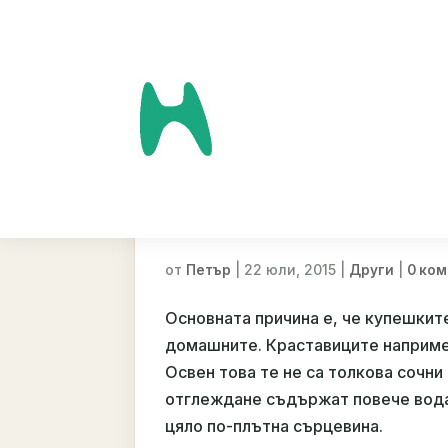
Защо има разлика 
краставици и дома
от
|
22 юли, 2015
|
|
Петър
Други
0 ко
Основната причина е, че купешкит
домашните. Краставиците например
Освен това те не са толкова сочни
отглеждане съдържат повече вода)
цяло по-плътна сърцевина.