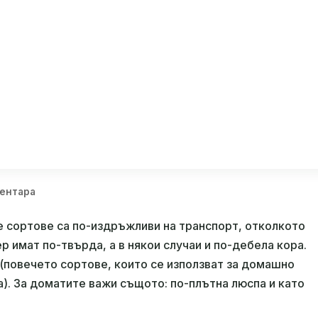
между купешките домати и
шните?
ментара
е сортове са по-издръжливи на транспорт, отколкото
 имат по-твърда, а в някои случаи и по-дебела кора.
 (повечето сортове, които се използват за домашно
. За доматите важи същото: по-плътна люспа и като