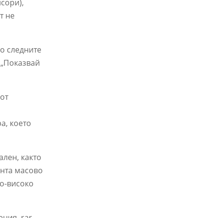
нсори),
т не
о следните
 „Показвай
(от
а, което
ален, както
ента масово
по-високо
ения .rar