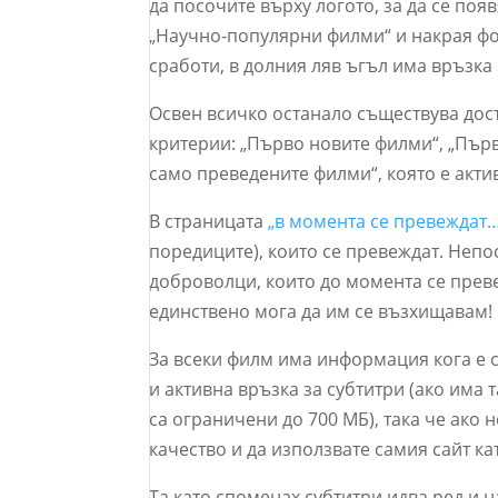
да посочите върху логото, за да се поя
„Научно-популярни филми“ и накрая фо
сработи, в долния ляв ъгъл има връзка
Освен всичко останало съществува дос
критерии: „Първо новите филми“, „
Първ
само преведените филми“, която е акти
В страницата
„в момента се превеждат
поредиците), които се превеждат. Неп
доброволци, които до момента се преве
единствено мога да им се възхищавам!
За всеки филм има информация кога е с
и активна връзка за субтитри (ако има 
са ограничени до 700 МБ), така че ако 
качество и да използвате самия сайт ка
Та като споменах субтитри идва ред и н