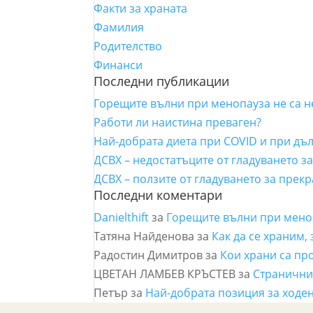
Факти за храната
Фамилия
Родителство
Финанси
Последни публикации
Горещите вълни при менопауза не са 
Работи ли наистина преваген?
Най-добрата диета при COVID и при дъ
ДСВХ – недостатъците от гладуването з
ДСВХ – ползите от гладуването за прек
Последни коментари
Danielthift
за
Горещите вълни при мено
Татяна Найденова
за
Как да се храним,
Радостин Димитров
за
Кои храни са пр
ЦВЕТАН ЛАМБЕВ КРЪСТЕВ
за
Страничнит
Петър
за
Най-добрата позиция за ходен