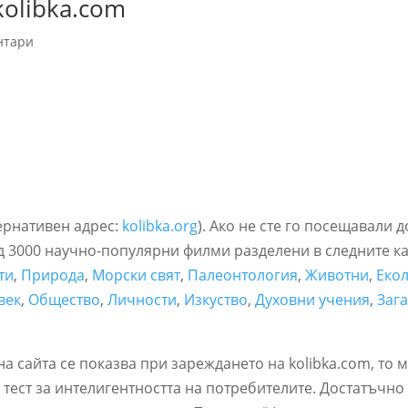
olibka.com
нтари
тернативен адрес:
kolibka.org
). Ако не сте го посещавали 
ад 3000 научно-популярни филми разделени в следните к
ти
,
Природа
,
Морски свят
,
Палеонтология
,
Животни
,
Еко
век
,
Общество
,
Личности
,
Изкуство
,
Духовни учения
,
Заг
на сайта се показва при зареждането на kolibka.com, то 
тест за интелигентността на потребителите. Достатъчно