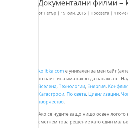
Документални филми = k
от
Петър
|
19 юли, 2015
|
Просвета
|
4 коме
kolibka.com
е уникален за мен сайт (ал
то наистина има какво да наваксате. Н
Вселена
,
Технологии
,
Енергия
,
Конфлик
Катастрофи
,
По света
,
Цивилизации
,
Чо
творчество
.
Ако се чудите защо нищо освен логото 
сметнем това решение като един малък 