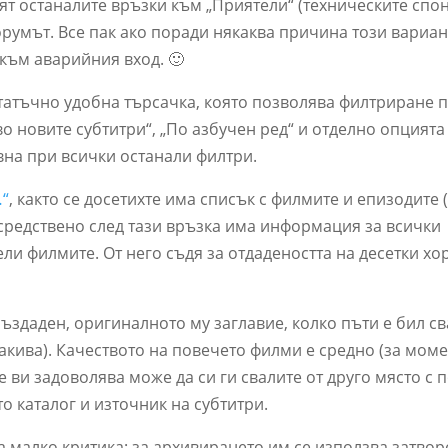
вят останалите връзки към „Приятели“ (техническите спо
румът. Все пак ако поради някаква причина този вариан
 към аварийния вход. 🙂
татъчно удобна търсачка, която позволява филтриране п
о новите субтитри
“, „
По азбучен ред
“ и отделно опцията
вна при всички останали филтри.
…“
, както се досетихте има списък с филмите и епизодите 
осредствено след тази връзка има информация за всички
ли филмите. От него съдя за отдадеността на десетки хор
ъздаден, оригиналното му заглавие, колко пъти е бил св
такива). Качеството на повечето филми е средно (за мом
не ви задоволява може да си ги свалите от друго място с 
то каталог и източник на субтитри.
а малко критика: за архивирането им се използва затвор