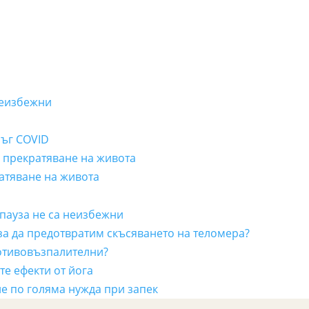
неизбежни
лъг COVID
а прекратяване на живота
ратяване на живота
пауза не са неизбежни
 за да предотвратим скъсяването на теломера?
отивовъзпалителни?
е ефекти от йога
е по голяма нужда при запек