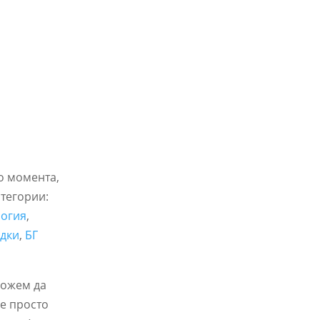
до момента,
атегории:
логия
,
адки
,
БГ
можем да
 е просто