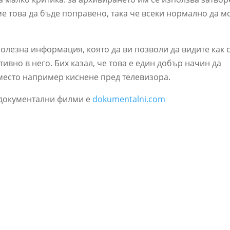
еме това да бъде поправено, така че всеки нормално да м
олезна информация, която да ви позволи да видите как 
тивно в него. Бих казал, че това е един добър начин да
место например киснене пред телевизора.
я документални филми е
dokumentalni.com