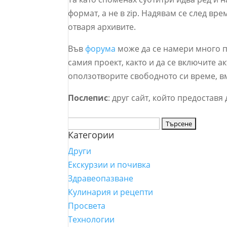
формат, а не в zip. Надявам се след вр
отваря архивите.
Във
форума
може да се намери много п
самия проект, както и да се включите ак
оползотворите свободното си време, в
Послепис
: друг сайт, който предостав
Търсене
Категории
за:
Други
Екскурзии и почивка
Здравеопазване
Кулинария и рецепти
Просвета
Технологии