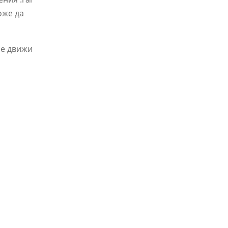
оже да
се движи