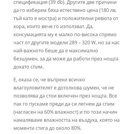
спецификация (39 db). Другите две причини
да го изберем бяха естествено цена (180 лв.
тъй като е мостра) и положителни ревюта от
хора, които вече го използват. Да,
консумацията му е малко по-висока спрямо
част от другите модели 289 – 320 W, но за нас
най-важното беше да е максимално
безшумен, за да може да работи през нощта
докато спим.
Е, оказа се, че въпреки всичко
влагоуловителят е дотолкова шумен, че не
позволява да стои включен през нощта. Все
пак го пускаме преди да си легнем да спим
(нагласен на 60% влажност) и по този начин
намаляваме влажността на въздуха, която на
моменти стига до около 80%.