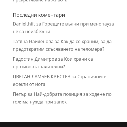
Последни коментари
Danielthift
за
Горещите вълни при менопауза
не са неизбежни
Татяна Найденова
за
Как да се храним, за да
предотвратим скъсяването на теломера?
Радостин Димитров
за
Кои храни са
противовъзпалителни?
ЦВЕТАН ЛАМБЕВ КРЪСТЕВ
за
Страничните
ефекти от йога
Петър
за
Най-добрата позиция за ходене по
голяма нужда при запек