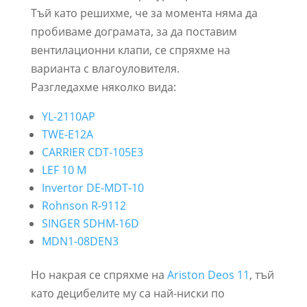
Тъй като решихме, че за момента няма да
пробиваме дограмата, за да поставим
вентилационни клапи, се спряхме на
варианта с влагоуловителя.
Разгледахме няколко вида:
YL-2110AP
TWE-E12A
CARRIER CDT-105E3
LEF 10 M
Invertor DE-MDT-10
Rohnson R-9112
SINGER SDHM-16D
MDN1-08DEN3
Но накрая се спряхме на
Ariston Deos 11
, тъй
като децибелите му са най-ниски по