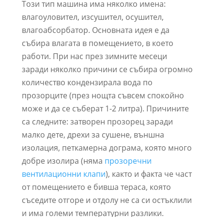
Този тип машина има няколко имена:
влагоуловител, изсушител, осушител,
влагоабсорбатор. Основната идея е да
събира влагата в помещението, в което
работи. При нас през зимните месеци
заради няколко причини се събира огромно
количество кондензирала вода по
прозорците (през нощта съвсем спокойно
може и да се съберат 1-2 литра). Причините
са следните: затворен прозорец заради
малко дете, дрехи за сушене, външна
изолация, петкамерна дограма, която много
добре изолира (няма
прозоречни
вентилационни клапи
), както и факта че част
от помещението е бивша тераса, която
съседите отгоре и отдолу не са си остъклили
и има големи температурни разлики.