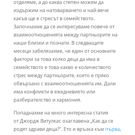
отделяме, а до каква степен можем да
издържим на натоварването и най-вече
какъв ще е стресът в семейството.
Започнахме да се интересуваме повече от
взаимоотношенията между партньорите на
наши близки и познати. В следващите
месеци забелязахме, че един от основните
фактори за това колко деца да има в
семейството е това какво е количеството
стрес между партньорите, което е пряко
обвързано с взаимоотношенията им. Дали
има конфликти в ежедневието или
разбирателство и хармония.
Попаднахме на много интересна статия
от Джордж Витулкас озаглавена „Как да се
родят здрави деца?“. Ето и връзка към
първа
,