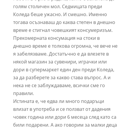
голям столичен мол. Седмицата преди
Коледа беше ужасно. И смешно. Именно
тогава осъзнаваш до каква степен в днешно
време е стигнал човешкият консумеризъм.
Прекомерната консумация на стоки в
днешно време е толкова огромна, че вече не
я забелязваме. Достатъчно е да влезете в
някой магазин за сувенири, играчки или
дори в супермаркет един ден преди Коледа,
за да разберете за какво става въпрос. А и
нека не се заблуждаваме, всички сме го
правили.
Истината е, че едва ли много подаръци
влизат в употреба и се ползват от дадения
човек година или дори 6 месеца след като са
били подарени. А ако говорим за малки деца