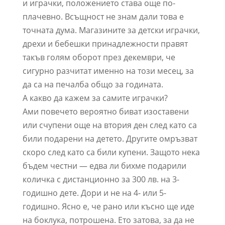
и играчки, положението става още по-
плачевно. Всъщност не знам дали това е
точната дума. Магазините за детски играчки,
дрехи и бебешки принадлежности правят
такъв голям оборот през декември, че
сигурно разчитат именно на този месец, за
да са на печалба общо за годината.
А какво да кажем за самите играчки?
Ами повечето вероятно биват изоставени
или счупени още на втория ден след като са
били подарени на детето. Другите омръзват
скоро след като са били купени. Защото нека
бъдем честни — едва ли бихме подарили
количка с дистанционно за 300 лв. на 3-
годишно дете. Дори и не на 4- или 5-
годишно. Ясно е, че рано или късно ще иде
на боклука, потрошена. Ето затова, за да не