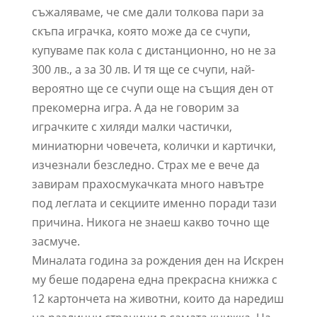
съжаляваме, че сме дали толкова пари за
скъпа играчка, която може да се счупи,
купуваме пак кола с дистанционно, но не за
300 лв., а за 30 лв. И тя ще се счупи, най-
вероятно ще се счупи още на същия ден от
прекомерна игра. А да не говорим за
играчките с хиляди малки частички,
миниатюрни човечета, колички и картички,
изчезнали безследно. Страх ме е вече да
завирам прахосмукачката много навътре
под леглата и секциите именно поради тази
причина. Никога не знаеш какво точно ще
засмуче.
Миналата година за рождения ден на Искрен
му беше подарена една прекрасна книжка с
12 картончета на животни, които да наредиш