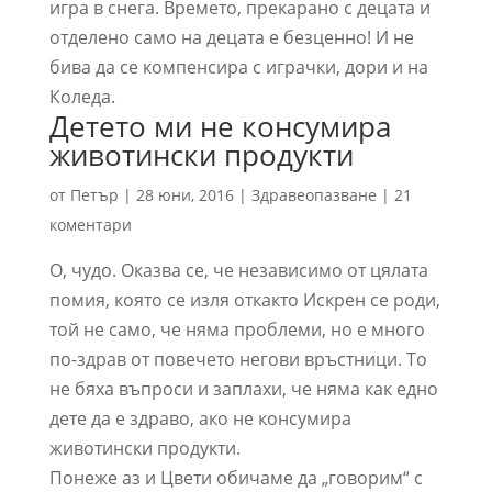
игра в снега. Времето, прекарано с децата и
отделено само на децата е безценно! И не
бива да се компенсира с играчки, дори и на
Коледа.
Детето ми не консумира
животински продукти
от
Петър
|
28 юни, 2016
|
Здравеопазване
|
21
коментари
О, чудо. Оказва се, че независимо от цялата
помия, която се изля откакто Искрен се роди,
той не само, че няма проблеми, но е много
по-здрав от повечето негови връстници. То
не бяха въпроси и заплахи, че няма как едно
дете да е здраво, ако не консумира
животински продукти.
Понеже аз и Цвети обичаме да „говорим“ с