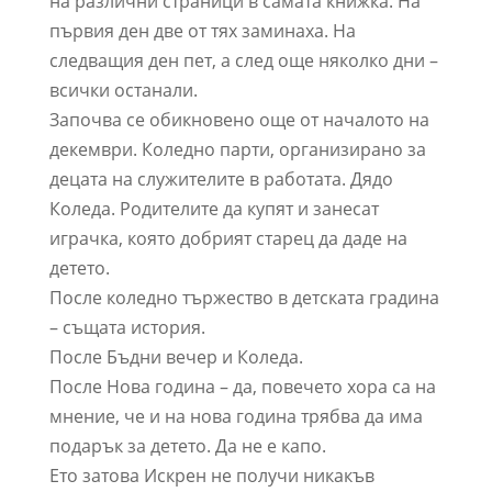
на различни страници в самата книжка. На
първия ден две от тях заминаха. На
следващия ден пет, а след още няколко дни –
всички останали.
Започва се обикновено още от началото на
декември. Коледно парти, организирано за
децата на служителите в работата. Дядо
Коледа. Родителите да купят и занесат
играчка, която добрият старец да даде на
детето.
После коледно тържество в детската градина
– същата история.
После Бъдни вечер и Коледа.
После Нова година – да, повечето хора са на
мнение, че и на нова година трябва да има
подарък за детето. Да не е капо.
Ето затова Искрен не получи никакъв