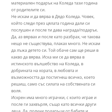
материален подарък на Коледа тази година
от родителите си.
Не искам и да вярва в Дядо Коледа. Човек,
който следи през цялата година дали си
послушен и после ти дава награда/подарък.
Да, аз вярвах и после като разбрах, че такова
нещо не съществува, плаках много. Не искам
да лъжа детето си. Той обаче сам ще реши в
какво да вярва. Иска ми се да вярва в
истинското вълшебство на Коледа, в
добрината на хората, в любовта и
възможността да постигнеш всичко, което
решиш, само със силата на собствената си
воля.
Искрен има много играчки, с които играе и
после ги захвърля, също като всички други
деца. Да, получи подаръци от бабите и