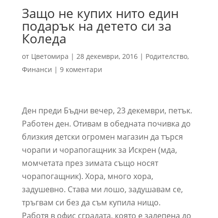
Защо не купих нито един
подарък на детето си за
Коледа
от
Цветомира
|
28 декември, 2016
|
Родителство
,
Финанси
|
9 коментари
Ден преди Бъдни вечер, 23 декември, петък.
Работен ден. Отивам в обедната почивка до
близкия детски огромен магазин да търся
чорапи и чорапогащник за Искрен (мда,
момчетата през зимата също носят
чорапогащник). Хора, много хора,
задушевно. Става ми лошо, задушавам се,
тръгвам си без да съм купила нищо.
Работя в офис сградата, която е залепена до