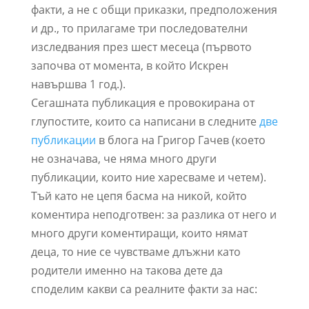
факти, а не с общи приказки, предположения
и др., то прилагаме три последователни
изследвания през шест месеца (първото
започва от момента, в който Искрен
навършва 1 год.).
Сегашната публикация е провокирана от
глупостите, които са написани в следните
две
публикации
в блога на Григор Гачев (което
не означава, че няма много други
публикации, които ние харесваме и четем).
Тъй като не цепя басма на никой, който
коментира неподготвен: за разлика от него и
много други коментиращи, които нямат
деца, то ние се чувстваме длъжни като
родители именно на такова дете да
споделим какви са реалните факти за нас: