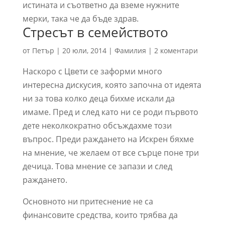
истината и съответно да вземе нужните
мерки, така че да бъде здрав.
Стресът в семейството
от
Петър
|
20 юли, 2014
|
Фамилия
|
2 коментари
Наскоро с Цвети се заформи много
интересна дискусия, която започна от идеята
ни за това колко деца бихме искали да
имаме. Пред и след като ни се роди първото
дете неколкократно обсъждахме този
въпрос. Преди раждането на Искрен бяхме
на мнение, че желаем от все сърце поне три
дечица. Това мнение се запази и след
раждането.
Основното ни притеснение не са
финансовите средства, които трябва да