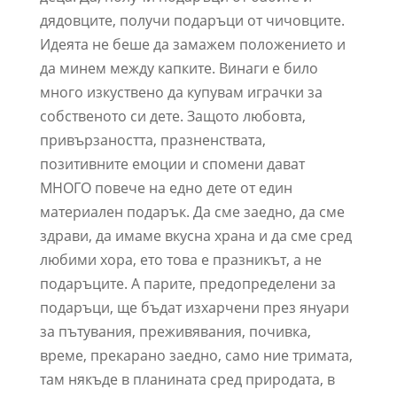
дядовците, получи подаръци от чичовците.
Идеята не беше да замажем положението и
да минем между капките. Винаги е било
много изкуствено да купувам играчки за
собственото си дете. Защото любовта,
привързаността, празненствата,
позитивните емоции и спомени дават
МНОГО повече на едно дете от един
материален подарък. Да сме заедно, да сме
здрави, да имаме вкусна храна и да сме сред
любими хора, ето това е празникът, а не
подаръците. А парите, предопределени за
подаръци, ще бъдат изхарчени през януари
за пътувания, преживявания, почивка,
време, прекарано заедно, само ние тримата,
там някъде в планината сред природата, в