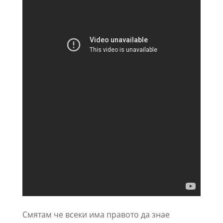
Смятам че всеки има правото да знае