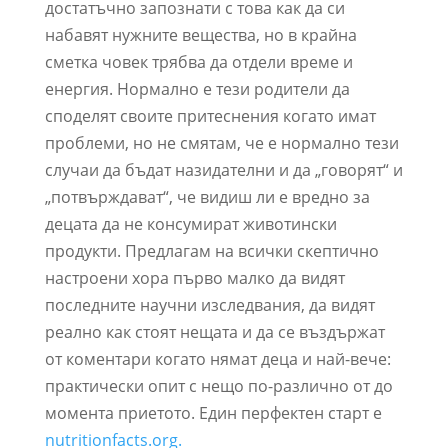
достатъчно запознати с това как да си
набавят нужните вещества, но в крайна
сметка човек трябва да отдели време и
енергия. Нормално е тези родители да
споделят своите притеснения когато имат
проблеми, но не смятам, че е нормално тези
случаи да бъдат назидателни и да „говорят“ и
„потвърждават“, че видиш ли е вредно за
децата да не консумират животински
продукти. Предлагам на всички скептично
настроени хора първо малко да видят
последните научни изследвания, да видят
реално как стоят нещата и да се въздържат
от коментари когато нямат деца и най-вече:
практически опит с нещо по-различно от до
момента приетото. Един перфектен старт е
nutritionfacts.org.