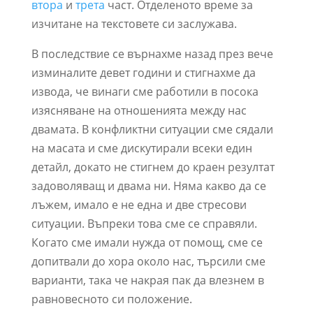
втора
и
трета
част. Отделеното време за
изчитане на текстовете си заслужава.
В последствие се върнахме назад през вече
изминалите девет години и стигнахме да
извода, че винаги сме работили в посока
изясняване на отношенията между нас
двамата. В конфликтни ситуации сме сядали
на масата и сме дискутирали всеки един
детайл, докато не стигнем до краен резултат
задоволяващ и двама ни. Няма какво да се
лъжем, имало е не една и две стресови
ситуации. Въпреки това сме се справяли.
Когато сме имали нужда от помощ, сме се
допитвали до хора около нас, търсили сме
варианти, така че накрая пак да влезнем в
равновесното си положение.