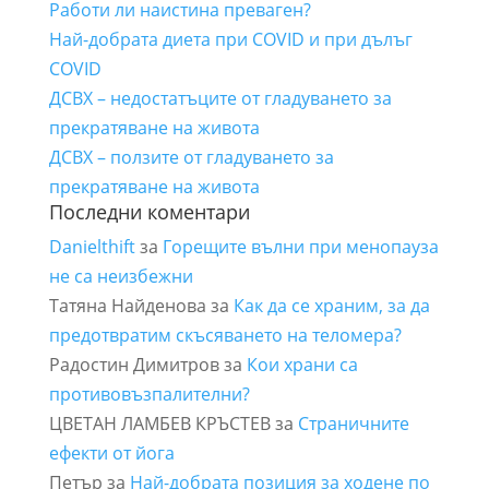
Работи ли наистина преваген?
Най-добрата диета при COVID и при дълъг
COVID
ДСВХ – недостатъците от гладуването за
прекратяване на живота
ДСВХ – ползите от гладуването за
прекратяване на живота
Последни коментари
Danielthift
за
Горещите вълни при менопауза
не са неизбежни
Татяна Найденова
за
Как да се храним, за да
предотвратим скъсяването на теломера?
Радостин Димитров
за
Кои храни са
противовъзпалителни?
ЦВЕТАН ЛАМБЕВ КРЪСТЕВ
за
Страничните
ефекти от йога
Петър
за
Най-добрата позиция за ходене по