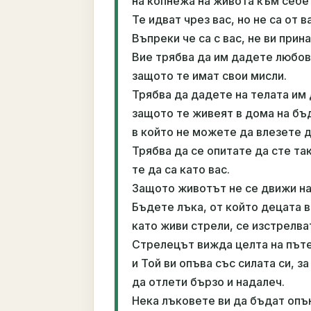
на копнежа на живота към себе 
Те идват чрез вас, но не са от в
Въпреки че са с вас, не ви прин
Вие трябва да им дадете любовт
защото те имат свои мисли.
Трябва да дадете на телата им 
защото те живеят в дома на б
в който не можете да влезете д
Трябва да се опитате да сте так
те да са като вас.
Защото животът не се движи на
Бъдете лъка, от който децата в
като живи стрели, се изстрелва
Стрелецът вижда целта на пъте
и Той ви опъва със силата си, 
да отлети бързо и надалеч.
Нека лъковете ви да бъдат опъ