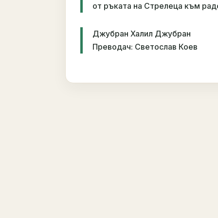
от ръката на Стрелеца към рад
Джубран Халил Джубран
Преводач: Светослав Коев