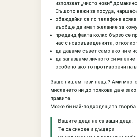
използват „чисто нови“ домакинс
Същото важи за посуда, чаршафи
обаждайки се по телефона всяка 
въобще да имат желание за кому
предвид факта колко бързо се п
час с нововъведенията, отколкот
да даваме съвет само ако ни е и
да запазваме личното си мнение 
особено ако то противоречи на 
Защо пишем тези неща? Ами мног
мисленето ни до толкова да е зако
правите.
Може би най-подходящата творба з
Вашите деца не са ваши деца.
Те са синове и дъщери