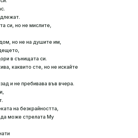
си.
ас.
адлежат.
а си, но не мислите,
дом, но не на душите им,
ъдещето,
ори в сънищата си.
ива, каквито сте, но не искайте
зад и не пребивава във вчера.
и,
т.
ката на безкрайността,
за да може стрелата Му
нати