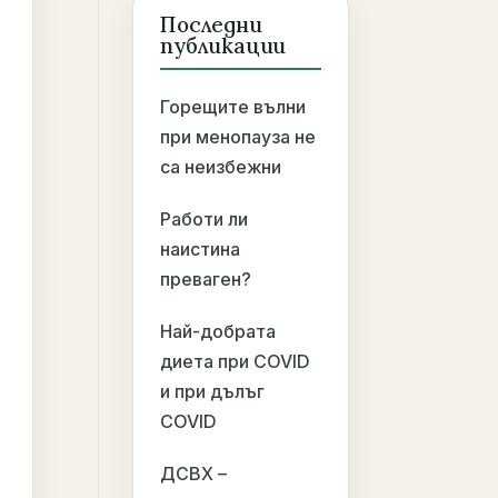
Последни
публикации
Горещите вълни
при менопауза не
са неизбежни
Работи ли
наистина
преваген?
Най-добрата
диета при COVID
и при дълъг
COVID
ДСВХ –