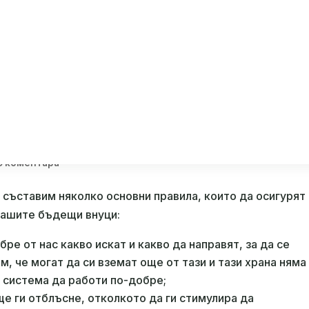
ак да се държим с внуците
0 коментара
 съставим няколко основни правила, които да осигурят
нашите бъдещи внуци:
бре от нас какво искат и какво да направят, за да се
м, че могат да си вземат още от тази и тази храна няма
 система да работи по-добре;
 ще ги отблъсне, отколкото да ги стимулира да