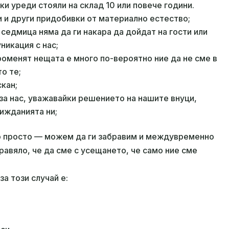
ки уреди стояли на склад 10 или повече години.
 и други придобивки от материално естество;
седмица няма да ги накара да дойдат на гости или
никация с нас;
роменят нещата е много по-вероятно ние да не сме в
о те;
скан;
за нас, уважавайки решението на нашите внуци,
вижданията ни;
о просто — можем да ги забравим и междувременно
равяло, че да сме с усещането, че само ние сме
а този случай е: