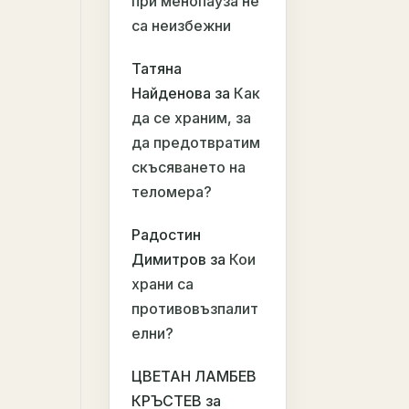
при менопауза не
са неизбежни
Татяна
Найденова
за
Как
да се храним, за
да предотвратим
скъсяването на
теломера?
Радостин
Димитров
за
Кои
храни са
противовъзпалит
елни?
ЦВЕТАН ЛАМБЕВ
КРЪСТЕВ
за