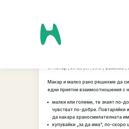
Наръчник за това к
от
|
25 август, 2015
|
|
Петър
Фамилия
Макар и малко рано решихме да си
едни приятни взаимоотношения с 
малки или големи, те знаят по-до
чувстват по-добре. Повтаряйки и
да накара храносмилателната им
купувайки „за да има“, по-скоро