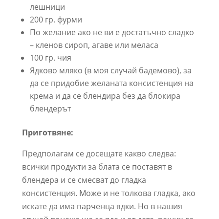
лешници
200 гр. фурми
По желание ако не ви е достатъчно сладко
– кленов сироп, агаве или меласа
100 гр. чия
Ядково мляко (в моя случай бадемово), за
да се придобие желаната консистенция на
крема и да се блендира без да блокира
блендерът
Приготвяне:
Предполагам се досещате какво следва:
всички продукти за блата се поставят в
блендера и се смесват до гладка
консистенция. Може и не толкова гладка, ако
искате да има парченца ядки. Но в нашия