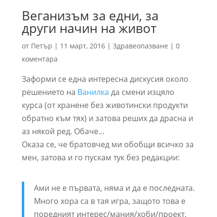
Веганизъм за едни, за
други начин на живот
от
Петър
|
11 март, 2016
|
Здравеопазване
|
0
коментара
Заформи се една интересна дискусия около
решението на
Ванилка
да смени изцяло
курса (от хранене без животински продукти
обратно към тях) и затова реших да драсна и
аз някой ред. Обаче…
Оказа се, че братовчед ми обобщи всичко за
мен, затова и го пускам тук без редакции:
Ами не е първата, няма и да е последната.
Много хора са в тая игра, защото това е
поредният интерес/мания/хоби/проект.