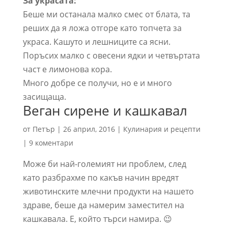
За украсата:
Беше ми останала малко смес от блата, та
реших да я ложа отгоре като топчета за
украса. Кашуто и лешниците са ясни.
Поръсих малко с овесени ядки и четвъртата
част е лимонова кора.
Много добре се получи, но е и много
засищаща.
Веган сирене и кашкавал
от
Петър
|
26 април, 2016
|
Кулинария и рецепти
|
9 коментари
Може би най-големият ни проблем, след
като разбрахме по какъв начин вредят
животинските млечни продукти на нашето
здраве, беше да намерим заместител на
кашкавала. Е, който търси намира. 😉