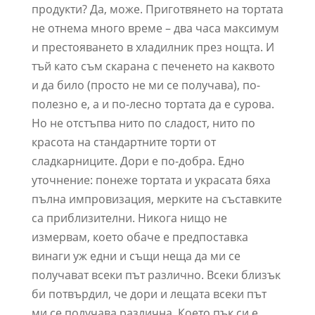
продукти? Да, може. Приготвянето на тортата
не отнема много време – два часа максимум
и престояването в хладилник през нощта. И
тъй като съм скарана с печенето на каквото
и да било (просто не ми се получава), по-
полезно е, а и по-лесно тортата да е сурова.
Но не отстъпва нито по сладост, нито по
красота на стандартните торти от
сладкарниците. Дори е по-добра. Едно
уточнение: понеже тортата и украсата бяха
пълна импровизация, мерките на съставките
са приблизителни. Никога нищо не
измервам, което обаче е предпоставка
винаги уж едни и същи неща да ми се
получават всеки път различно. Всеки близък
би потвърдил, че дори и лещата всеки път
ми се получава различна. Което пък си е