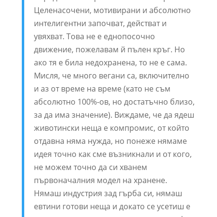
Целенасочени, мотивирани и абсолютно
интелигентни започват, действат и
увяхват. Това не е еднопосочно
движение, пожелавам й пълен кръг. Но
ако тя е била недохранена, то не е сама.
Мисля, че много вегани са, включително
и аз от време на време (като не съм
абсолютно 100%-ов, но достатъчно близо,
за да има значение). Виждаме, че да ядеш
животински неща е компромис, от който
отдавна няма нужда, но понеже нямаме
идея точно как сме възникнали и от кого,
не можем точно да си хванем
първоначалния модел на хранене.
Нямаш индустрия зад гърба си, нямаш
евтини готови неща и докато се усетиш е