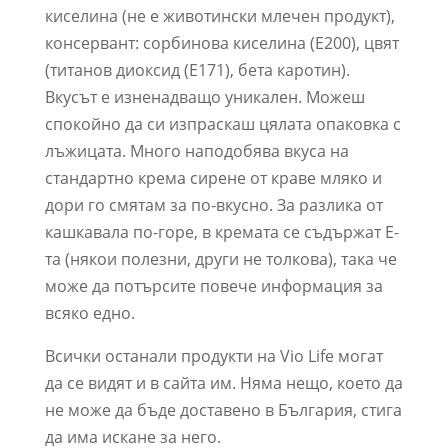
киселина (не е животински млечен продукт),
консервант: сорбинова киселина (E200), цвят
(титанов диоксид (E171), бета каротин).
Вкусът е изненадващо уникален. Можеш
спокойно да си изпраскаш цялата опаковка с
лъжицата. Много наподобява вкуса на
стандартно крема сирене от краве мляко и
дори го смятам за по-вкусно. За разлика от
кашкавала по-горе, в кремата се съдържат Е-
та (някои полезни, други не толкова), така че
може да потърсите повече информация за
всяко едно.
Всички останали продукти на Vio Life могат
да се видят и в сайта им. Няма нещо, което да
не може да бъде доставено в България, стига
да има искане за него.