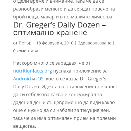
отдели време и внимание, така че да се
разнообрази менюто и да се ядат повече на
брой неща, макар и в по-малки количества.
Dr. Greger’s Daily Dozen –
оптимално хранене
от
Петър
|
18 февруари, 2016
|
Здравеопазване
|
0 коментара
Наскоро много се зарадвах, че от
nutritionfacts.org
пуснаха приложение за
Android
и
iOS
, което се казва Dr. Greger’s
Daily Dozen. Идеята на приложението е човек
да си отбелязва какво е консумирал за
дадения ден и същевременно да види какво
още е нужно да си набави за текущия ден,
така че да има оптимален прием на полезни
вещества.