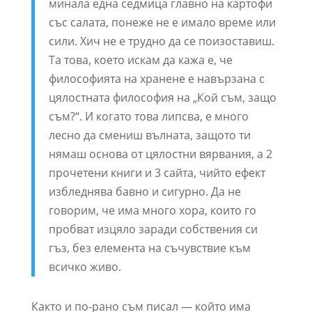
минала една седмица главно на картофи
със салата, понеже не е имало време или
сили. Хич не е трудно да се поизоставиш.
Та това, което искам да кажа е, че
философията на хранене е навързана с
цялостната философия на „Кой съм, защо
съм?“. И когато това липсва, е много
лесно да смениш вълната, защото ти
нямаш основа от цялостни вярвания, а 2
прочетени книги и 3 сайта, чийто ефект
избледнява бавно и сигурно. Да не
говорим, че има много хора, които го
пробват изцяло заради собствения си
гъз, без елемента на съчувствие към
всичко живо.
Както и по-рано съм писал — който има