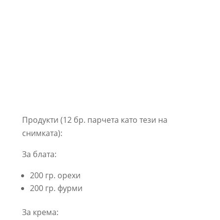
Продукти (12 бр. парчета като тези на
снимката):
За блата:
200 гр. орехи
200 гр. фурми
За крема: