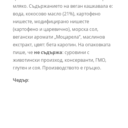
мляко. Съдържанието на веган кашкавала е:
вода, кокосово масло (21%), картофено
нишесте, модифицирано нишесте
(картофено и царевично), морска сол,
вегански аромати „Моцарела“, маслинов
екстракт, цвят: бета каротин. На опаковката
пише, че
не съдържа
: суровини с
животински произход, консерванти, ГМО,
глутен и соя. Производството е гръцко.
Чедър
: