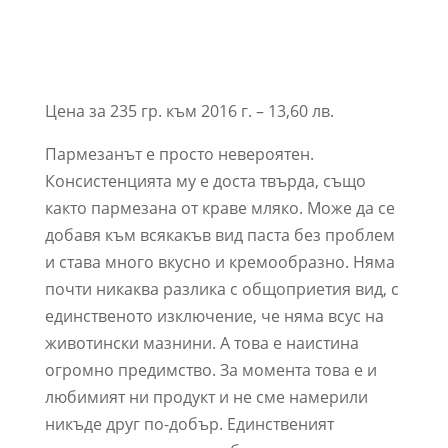
Цена за 235 гр. към 2016 г. – 13,60 лв.
Пармезанът е просто невероятен.
Консистенцията му е доста твърда, също
както пармезана от краве мляко. Може да се
добавя към всякакъв вид паста без проблем
и става много вкусно и кремообразно. Няма
почти никаква разлика с общоприетия вид, с
единственото изключение, че няма всус на
животински мазнини. А това е наистина
огромно предимство. За момента това е и
любимият ни продукт и не сме намерили
никъде друг по-добър. Единственият