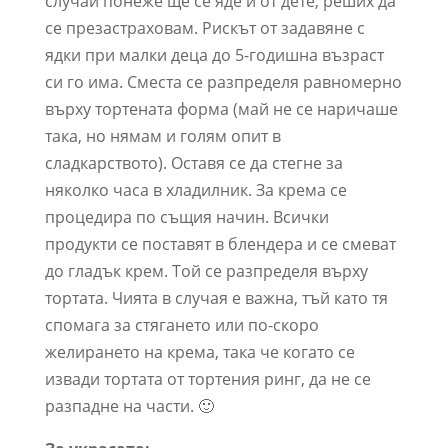
случай понеже ще се яде и от дете, реших да
се презастраховам. Рискът от задавяне с
ядки при малки деца до 5-годишна възраст
си го има. Сместа се разпределя равномерно
върху тортената форма (май не се наричаше
така, но нямам и голям опит в
сладкарството). Оставя се да стегне за
няколко часа в хладилник. За крема се
процедира по същия начин. Всички
продукти се поставят в блендера и се смеват
до гладък крем. Той се разпределя върху
тортата. Чията в случая е важна, тъй като тя
спомага за стягането или по-скоро
желирането на крема, така че когато се
извади тортата от тортения ринг, да не се
разпадне на части. 🙂