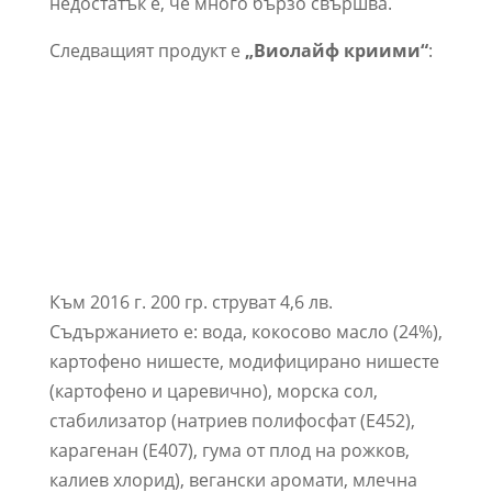
недостатък е, че много бързо свършва.
Следващият продукт е
„Виолайф криими“
:
Към 2016 г. 200 гр. струват 4,6 лв.
Съдържанието е: вода, кокосово масло (24%),
картофено нишесте, модифицирано нишесте
(картофено и царевично), морска сол,
стабилизатор (натриев полифосфат (Е452),
карагенан (Е407), гума от плод на рожков,
калиев хлорид), вегански аромати, млечна