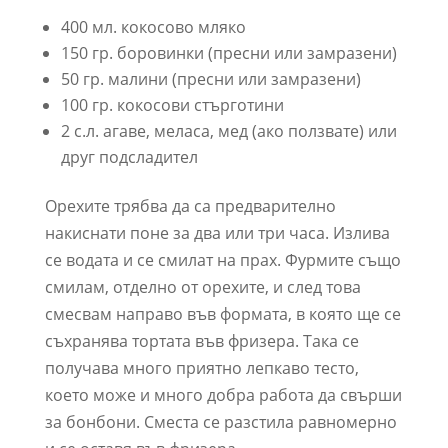
400 мл. кокосово мляко
150 гр. боровинки (пресни или замразени)
50 гр. малини (пресни или замразени)
100 гр. кокосови стърготини
2 с.л. агаве, меласа, мед (ако ползвате) или
друг подсладител
Орехите трябва да са предварително
накиснати поне за два или три часа. Излива
се водата и се смилат на прах. Фурмите също
смилам, отделно от орехите, и след това
смесвам направо във формата, в която ще се
съхранява тортата във фризера. Така се
получава много приятно лепкаво тесто,
което може и много добра работа да свърши
за бонбони. Сместа се разстила равномерно