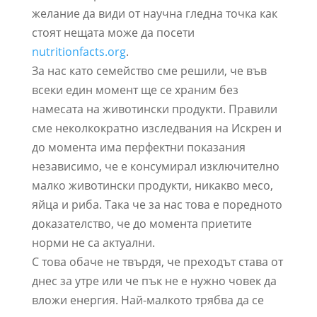
желание да види от научна гледна точка как
стоят нещата може да посети
nutritionfacts.org
.
За нас като семейство сме решили, че във
всеки един момент ще се храним без
намесата на животински продукти. Правили
сме неколкократно изследвания на Искрен и
до момента има перфектни показания
независимо, че е консумирал изключително
малко животински продукти, никакво месо,
яйца и риба. Така че за нас това е поредното
доказателство, че до момента приетите
норми не са актуални.
С това обаче не твърдя, че преходът става от
днес за утре или че пък не е нужно човек да
вложи енергия. Най-малкото трябва да се