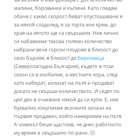
малини, боровинки и къпини. Като гледам
обаче с какво скорост биват опустошавани я
за някой сладолед, я за торта или крем, до
края на лятото ще са свършили. Ние лично
си набавихме такова голямо количество
набрани вече горски плодове в близост до
село Бързѝя, в близост до
Берковица
(Северозападна България), където в този
сезон са в изобилие, а местните хора, след
като наберат, излизат на пътя и продават
докато не свърши количеството. И седят по
цял ден в очакване някой да си купи. Е, ние
буквално изкупихме всичките запази на
първия продавач, който намерихме на пътя.
А човекът беше щастлив, че днес работното
му време е свършило по-рано. 🙂