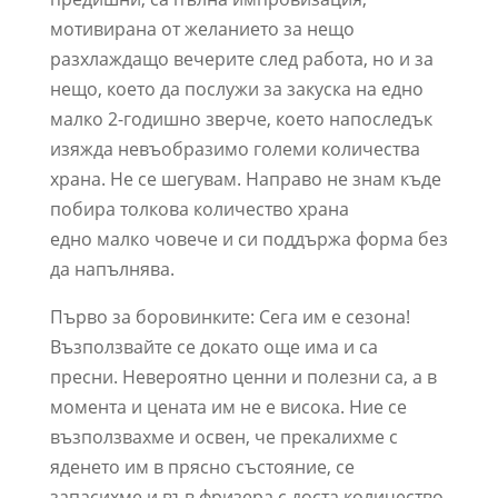
мотивирана от желанието за нещо
разхлаждащо вечерите след работа, но и за
нещо, което да послужи за закуска на едно
малко 2-годишно зверче, което напоследък
изяжда невъобразимо големи количества
храна. Не се шегувам. Направо не знам къде
побира толкова количество храна
едно малко човече и си поддържа форма без
да напълнява.
Първо за боровинките: Сега им е сезона!
Възползвайте се докато още има и са
пресни. Невероятно ценни и полезни са, а в
момента и цената им не е висока. Ние се
възползвахме и освен, че прекалихме с
яденето им в прясно състояние, се
запасихме и във фризера с доста количество