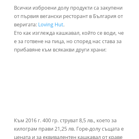
Всички изброени долу продукти са закупени
от първия вегански ресторант в България от
веригата:
Loving Hut
.
Ето как изглежда кашкавал, който се води, че
е за готвене на пица, но според нас става за
прибавяне към всякакви други храни:
Към 2016 г. 400 гр. струват 8,5 лв., което за
килограм прави 21,25 лв. Горе-долу същата е
цената и за еквивалентен кашкавал от краве