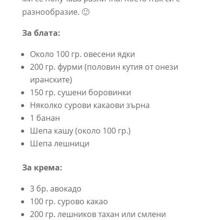
разнообразие. 🙂
За блата:
Около 100 гр. овесени ядки
200 гр. фурми (половин кутия от онези
иранските)
150 гр. сушени боровинки
Няколко сурови какаови зърна
1 банан
Шепа кашу (около 100 гр.)
Шепа лешници
За крема:
3 бр. авокадо
100 гр. сурово какао
200 гр. лешников тахан или смлени