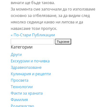
винаги ще бъде такова.
За момента сме започнали да го използваме
основно за отбелязване, за да видим след
няколко седмици какво ни липсва и да
наваксаме този пропуск.
« По-Стари Публикации
Търсене
Категории
за:
Други
Екскурзии и почивка
Здравеопазване
Кулинария и рецепти
Просвета
Технологии
Факти за храната
Фамилия
Родителство