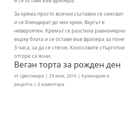
и се оставя във фризера.
За крема просто всички съставки се смесват
и се блендират до мек крем. Вкусът е
невероятен. Кремът се разстила равномерно
върху блата и се оставя във фризера за поне
3 часа, за да се стегне. Кокосовите стърготни
отгоре са ясни.
Веган торта за рожден ден
от
Цветомира
|
29 юли, 2016
|
Кулинария и
рецепти
|
0 коментара