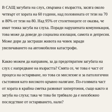
В САЩ загубата на слух, свързана с възрастта, засяга около
четвърт от хората на 60 години, над половината от тези на 70
и 80% от тези на 80. Над 95% от столетниците се оказва, че
имат тежка загуба на слуха. Поради нарушената комуникация,
това може да доведе до социална изолация, самота и депресия.
Може дори да застраши живота на човек заради
увеличаването на автомобилни катастрофи.
Какво можем да направим, за да предотвратим загубата на
слух с напредване на възрастта? Смята се, че това е част от
процеса на остаряване, но това си мислехме и за патологични
състояния като високото кръвно налягане. По-голямата част
от хората в крайна сметка развиват хипертония, също както и
загуба на слуха; така че това би трябвало да е неизбежно
последствие от остаряването, нали?