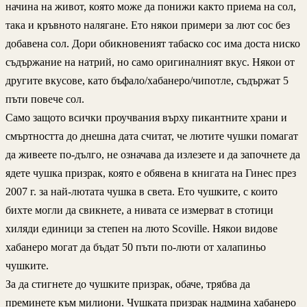
начина на живот, която може да понижи както приема на сол,
така и кръвното налягане. Ето някои примери за лют сос без
добавена сол. Дори обикновеният табаско сос има доста ниско
съдържание на натрий, но само оригиналният вкус. Някои от
другите вкусове, като бъфало/хабанеро/чипотле, съдържат 5
пъти повече сол.
Само защото всички проучвания върху пикантните храни и
смъртността до днешна дата считат, че лютите чушки помагат
да живеете по-дълго, не означава да излезете и да започнете да
ядете чушка призрак, която е обявена в книгата на Гинес през
2007 г. за най-лютата чушка в света. Ето чушките, с които
бихте могли да свикнете, а нивата се измерват в стотици
хиляди единици за степен на люто Scoville. Някои видове
хабанеро могат да бъдат 50 пъти по-люти от халапиньо
чушките.
За да стигнете до чушките призрак, обаче, трябва да
преминете към милиони. Чушката призрак надмина хабанеро