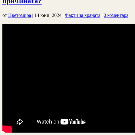
причината?
от
Цветомира
|
14 юни, 2024
|
Факти за храната
|
0 коментара