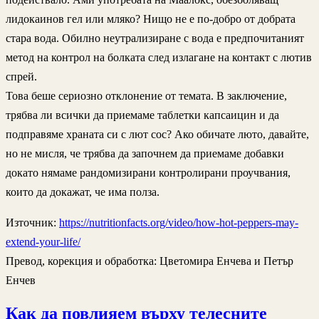
лидокаинов гел или мляко? Нищо не е по-добро от добрата
стара вода. Обилно неутрализиране с вода е предпочитаният
метод на контрол на болката след излагане на контакт с лютив
спрей.
Това беше сериозно отклонение от темата. В заключение,
трябва ли всички да приемаме таблетки капсаицин и да
подправяме храната си с лют сос? Ако обичате люто, давайте,
но не мисля, че трябва да започнем да приемаме добавки
докато нямаме рандомизирани контролирани проучвания,
които да докажат, че има полза.
Източник:
https://nutritionfacts.org/video/how-hot-peppers-may-
extend-your-life/
Превод, корекция и обработка: Цветомира Енчева и Петър
Енчев
Как да повлияем върху телесните