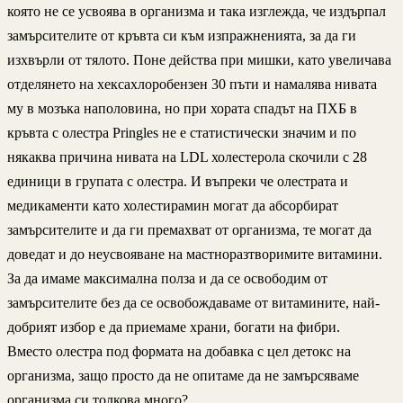
която не се усвоява в организма и така изглежда, че издърпал
замърсителите от кръвта си към изпражненията, за да ги
изхвърли от тялото. Поне действа при мишки, като увеличава
отделянето на хексахлоробензен 30 пъти и намалява нивата
му в мозъка наполовина, но при хората спадът на ПХБ в
кръвта с олестра Pringles не е статистически значим и по
някаква причина нивата на LDL холестерола скочили с 28
единици в групата с олестра. И въпреки че олестрата и
медикаменти като холестирамин могат да абсорбират
замърсителите и да ги премахват от организма, те могат да
доведат и до неусвояване на мастноразтворимите витамини.
За да имаме максимална полза и да се освободим от
замърсителите без да се освобождаваме от витамините, най-
добрият избор е да приемаме храни, богати на фибри.
Вместо олестра под формата на добавка с цел детокс на
организма, защо просто да не опитаме да не замърсяваме
организма си толкова много?