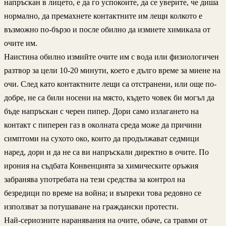
напръскан в лицето, е да го успокоите, да се уверите, че диша
нормално, да премахнете контактните им лещи колкото е
възможно по-бързо и после обилно да измиете химикала от
очите им.
Наистина обилно измийте очите им с вода или физиологичен
разтвор за цели 10-20 минути, което е дълго време за миене на
очи. След като контактните лещи са отстранени, или още по-
добре, не са били носени на място, където човек би могъл да
бъде напръскан с черен пипер. Дори само излагането на
контакт с пиперен газ в околната среда може да причини
симптоми на сухото око, които да продължават седмици
наред, дори и да не са ви напръскали директно в очите. По
ирония на съдбата Конвенцията за химическите оръжия
забранява употребата на тези средства за контрол на
безредици по време на война; и въпреки това редовно се
използват за потушаване на граждански протести.
Най-сериозните наранявания на очите, обаче, са травми от