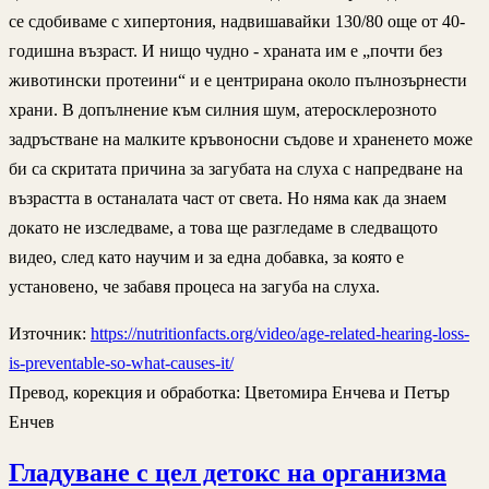
се сдобиваме с хипертония, надвишавайки 130/80 още от 40-
годишна възраст. И нищо чудно - храната им е „почти без
животински протеини“ и е центрирана около пълнозърнести
храни. В допълнение към силния шум, атеросклерозното
задръстване на малките кръвоносни съдове и храненето може
би са скритата причина за загубата на слуха с напредване на
възрастта в останалата част от света. Но няма как да знаем
докато не изследваме, а това ще разгледаме в следващото
видео, след като научим и за една добавка, за която е
установено, че забавя процеса на загуба на слуха.
Източник:
https://nutritionfacts.org/video/age-related-hearing-loss-
is-preventable-so-what-causes-it/
Превод, корекция и обработка: Цветомира Енчева и Петър
Енчев
Гладуване с цел детокс на организма