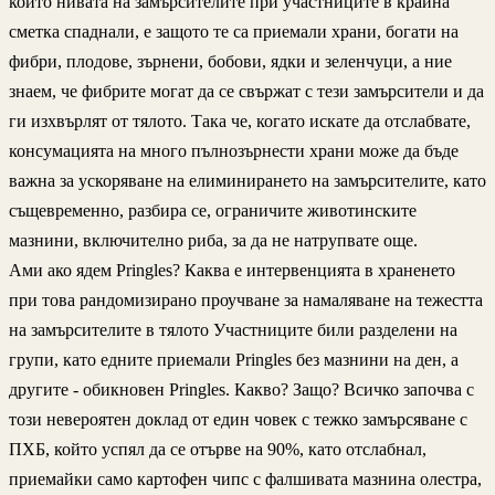
които нивата на замърсителите при участниците в крайна
сметка спаднали, е защото те са приемали храни, богати на
фибри, плодове, зърнени, бобови, ядки и зеленчуци, а ние
знаем, че фибрите могат да се свържат с тези замърсители и да
ги изхвърлят от тялото. Така че, когато искате да отслабвате,
консумацията на много пълнозърнести храни може да бъде
важна за ускоряване на елиминирането на замърсителите, като
същевременно, разбира се, ограничите животинските
мазнини, включително риба, за да не натрупвате още.
Ами ако ядем Pringles? Каква е интервенцията в храненето
при това рандомизирано проучване за намаляване на тежестта
на замърсителите в тялото Участниците били разделени на
групи, като едните приемали Pringles без мазнини на ден, а
другите - обикновен Pringles. Какво? Защо? Всичко започва с
този невероятен доклад от един човек с тежко замърсяване с
ПХБ, който успял да се отърве на 90%, като отслабнал,
приемайки само картофен чипс с фалшивата мазнина олестра,