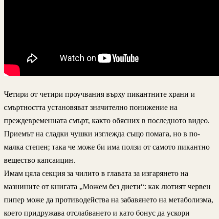
Четири от четири проучвания върху пикантните храни и
смъртността установяват значително понижение на
преждевременната смърт, както обясних в последното видео.
Приемът на сладки чушки изглежда също помага, но в по-
малка степен; така че може би има ползи от самото пикантно
вещество капсаицин.
Имам цяла секция за чилито в главата за изгарянето на
мазнините от книгата „Можем без диети“: как лютият червен
пипер може да противодейства на забавянето на метаболизма,
което придружава отслабването и като бонус да ускори