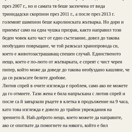
през 2007 г., но и самата тя беше засенчена от вида
тринидадски скорпион през 2011 г., а после през 2013 г.
големият шампион беше каролинската жътварка. Но дори и
приемът само на една чушка призрак, както направил този
беден човек като част от едно състезание, довел до такова
необуздано повръщане, че той разкъсал хранопровода си,
което е животозастрашаващ спешен случай. Единственото
нещо, което е по-люто от жътварката, е спреят с чист черен
пипер, който може да доведе до такова необуздано кашляне, че
да си разкъсате белите дробове.
Лютив спрей в очите изглежда е проблем, само ако не можете
да го отмиете. Тази жена е била напръскана с лютив спрей и
после са й завързали ръцете в клетка в продължение на 9 часа,
като това изглежда е довело до трайни увреждания на
зрението й. Най-доброто нещо, което можете да направите,
ако се опитвате да помогнете на някого, който е бил