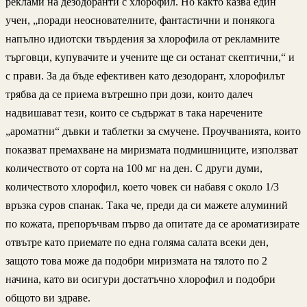
реклами на дезодоранти с хлорофил. Но както казва един
учен, „поради неоснователните, фантастични и понякога
напълно идиотски твърдения за хлорофила от рекламните
търговци, купувачите и учените ще си останат скептични,“ и
с прави. За да бъде ефективен като дезодорант, хлорофилът
трябва да се приема вътрешно при дози, които далеч
надвишават тези, които се съдържат в така наречените
„ароматни“ дъвки и таблетки за смучене. Проучванията, които
показват премахване на миризмата подмишниците, използват
количеството от сорта на 100 мг на ден. С други думи,
количеството хлорофил, което човек си набавя с около 1/3
връзка суров спанак. Така че, преди да си мажете алуминий
по кожата, препоръчвам първо да опитате да се ароматизирате
отвътре като приемате по една голяма салата всеки ден,
защото това може да подобри миризмата на тялото по 2
начина, като ви осигури достатъчно хлорофил и подобри
общото ви здраве.