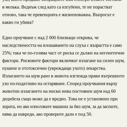
в мозъка. Веднъж след като са изгубени, те не порастват
отново, така че превенцията е жизненоважна. Въпросът е
какво ги убива?
Едно проучване с над 2 000 близнаци открива, че
наследствеността на влошаването на слуха с възрастта е само
25%; така че по-голяма част от риска се дължи на негенетични
фактори. Рисковите фактори включват излагане на силен шум,
пушене и ототоксични (увреждащи ухото) лекарства.
Излагането на шум рано в живота изглежда прави вътрешното
ухо по-податливо на остаряване. Според проучвания върху
животни излагането на ниски нива постоянен шум над 60
децибела също може да е вредно. Това не е установено при
хората, но ако използвате машина за бял шум, за да заспите,
няма да навреди, ако проверите дали е под 50.