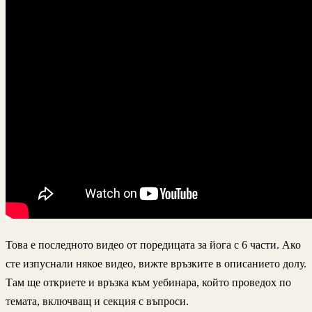
Това е последното видео от поредицата за йога с 6 части. Ако
сте изпуснали някое видео, вижте връзките в описанието долу.
Там ще откриете и връзка към уебинара, който проведох по
темата, включващ и секция с въпроси.