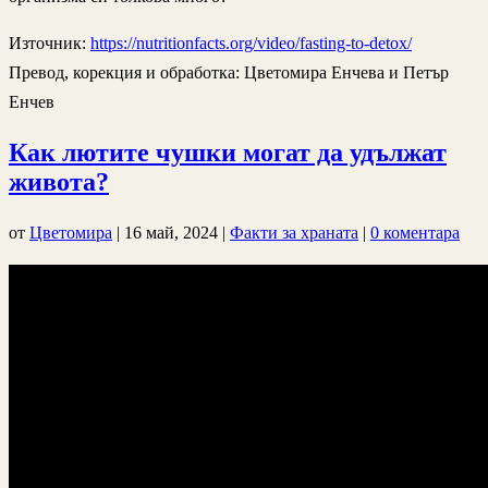
Източник:
https://nutritionfacts.org/video/fasting-to-detox/
Превод, корекция и обработка: Цветомира Енчева и Петър
Енчев
Как лютите чушки могат да удължат
живота?
от
Цветомира
|
16 май, 2024
|
Факти за храната
|
0 коментара