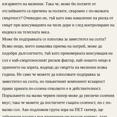
изгарянето на мазнини. Така че, може би ползите от
отслабването са причина за ползите, свързани с по-малката
смъртност? Очевидно не, тъй като има намаление на риска от
смърт при консумацията на чили дори и след контролиране на
индекса на телесната маса.
Може би подправката се използва за заместител на солта?
Всяко нещо, което намалява приема на натрий, може да
подобри дълголетието, тъй като прекомерната консумация на
сол е най-смъртоносният рисков фактор, най-лошото нещо в
храненето на хората, водещо до смъртта на милиони всяка
година. Не само че можете да използвате подправка за
заместител на солта, но пикантният компонент всъщност
прави храната по-солена отколкото е в действителност.
Поръсването на малко червен пипер може да увеличи соления
вкус; така че можете да постигнете същата соленост, но с по-
малко сол. Ако подложим група хора на ПЕТ скенер, ще
забележим разлика във вторичния им вкусов кортекс, тази