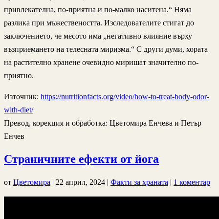
привлекателна, по-приятна и по-малко наситена.“ Няма
разлика при мъжествеността. Изследователите стигат до
заключението, че месото има „негативно влияние върху
възприемането на телесната миризма.“ С други думи, хората
на растително хранене очевидно миришат значително по-
приятно.
Източник:
https://nutritionfacts.org/video/how-to-treat-body-odor-
with-diet/
Превод, корекция и обработка: Цветомира Енчева и Петър
Енчев
Страничните ефекти от йога
от
Цветомира
|
22 април, 2024
|
Факти за храната
|
1 коментар