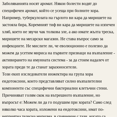
Заболяванията носят аромат. Някои болести водят до
специфичен аромат, който се усеща при болните хора.
Например, туберкулозата на гърлото ви кара да миришете на
застояла бира, Коремният тиф ви кара да миришете на изпечен
хляб, което не звучи чак толкова зле, а ако имате жълта треска,
миришете на месарски магазин. Не става въпрос само за
инфекциите. Не мислите ли, че еволюционно е полезно да
можем да усетим мириса на първите признаци на възпаление -
активирането на имунната система - за да стоим надалеч от
хората преди те да станат заразоносители.
Този екип изследователи инжектира на група хора
ендотоксини, които представляват силно възпалителни
компоненти със специфични бактериални клетъчни стени.
Причиняват голям скок на вътрешното възпаление, но
въпросът е: Можем ли да го подушим при хората? Само след
няколко часа хората, изложени на ендотоксини, имат по-
неприятна телесна миризма, в сравнение с тази, когато са