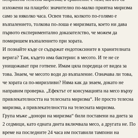
изложени на плацебо: значително по-малко приятна миризма
само за няколко часа. Освен това, колкото по-голямо е
възпалението, толкова по-лоша е миризмата, което ни дава
първото експериментално доказателство, че можем да
помиришем възпалението при хората.
И познайте къде се съдържат ендотоксините в хранителната
верига? Там, където има бактерии: в месото. И те не се
унищожават при готвене. Имам цяла поредица от видеа за
това. Знаем, че месото води до възпаление. Означава ли това,
че хората са по-миризливи? Няма как да знаем, докато не
направим проверка. „Ефектът от консумацията на месо върху
привлекателността на телесната миризма“. Не просто телесна
миризма, а привлекателността на телесната миризма.
Група мъже „донори на миризма“ били поставени на диета за
2 седмици, като едната диета включвала месо, а другата не. По
време на последните 24 часа им поставили тампони на