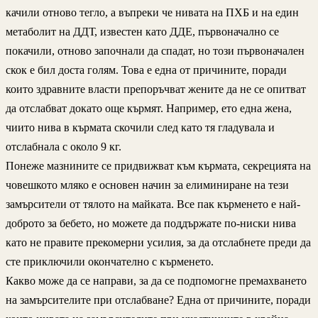
качили отново тегло, а въпреки че нивата на ПХБ и на един
метаболит на ДДТ, известен като ДДЕ, първоначално се
покачили, отново започнали да спадат, но този първоначален
скок е бил доста голям. Това е една от причините, поради
които здравните власти препоръчват жените да не се опитват
да отслабват докато още кърмят. Например, ето една жена,
чиито нива в кърмата скочили след като тя гладувала и
отслабнала с около 9 кг.
Понеже мазнините се придвижват към кърмата, секрецията на
човешкото мляко е основен начин за елиминиране на тези
замърсители от тялото на майката. Все пак кърменето е най-
доброто за бебето, но можете да поддържате по-ниски нива
като не правите прекомерни усилия, за да отслабнете преди да
сте приключили окончателно с кърменето.
Какво може да се направи, за да се подпомогне премахването
на замърсителите при отслабване? Една от причините, поради