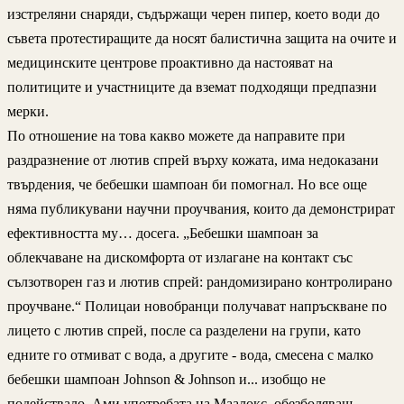
изстреляни снаряди, съдържащи черен пипер, което води до
съвета протестиращите да носят балистична защита на очите и
медицинските центрове проактивно да настояват на
политиците и участниците да вземат подходящи предпазни
мерки.
По отношение на това какво можете да направите при
раздразнение от лютив спрей върху кожата, има недоказани
твърдения, че бебешки шампоан би помогнал. Но все още
няма публикувани научни проучвания, които да демонстрират
ефективността му… досега. „Бебешки шампоан за
облекчаване на дискомфорта от излагане на контакт със
сълзотворен газ и лютив спрей: рандомизирано контролирано
проучване.“ Полицаи новобранци получават напръскване по
лицето с лютив спрей, после са разделени на групи, като
едните го отмиват с вода, а другите - вода, смесена с малко
бебешки шампоан Johnson & Johnson и... изобщо не
подействало. Ами употребата на Маалокс, обезболяващ