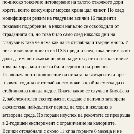
по-високо токсично натоварване на тялото отколкото дори
хората, които консумират морска храна цял живот. Но след
модифициран режим на гладуване всички 16 пациенти
показали подобрение, а някои напълно се освободили от
страданията си, но това било само след няколко дни на
гладуване: така че няма как да са отслабнали твърде много. И
не са измерили нивата на ПХБ преди и след; така че не е ясно
дали да имали някакъв период на детокс, нито пък как влияе
това на хора, които не са били сериозно натровени.
Първоначалното повишение на нивата на замърсители през
първата година от отслабването може в крайна сметка да се
стабилизира или да падне. Вижте какво се случва в Биосфера
2, забележителен експеримент, създаде с напълно затворена
екосистема, най-дългият период на хора в изолация в
затворена среда. Но поради неуспех на реколтата се превръща
в 2-годишен експеримент с ограничение на калориите.
Всички отслабнали с около 11 кг за първите 6 месеца и не