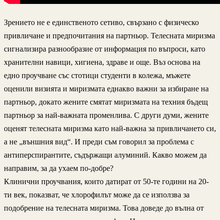
Зрението не е единственото сетиво, свързано с физическо
привличане и предпочитания на партньор. Телесната миризма
сигнализира разнообразие от информация по въпроси, като
хранителни навици, хигиена, здраве и още. Въз основа на
едно проучване със стотици студенти в колежа, мъжете
оценили визията и миризмата еднакво важни за избиране на
партньор, докато жените смятат миризмата на техния бъдещ
партньор за най-важната променлива. С други думи, жените
оценят телесната миризма като най-важна за привличането си,
а не „външния вид“. И преди съм говорил за проблема с
антиперспирантите, съдържащи алуминий. Какво можем да
направим, за да ухаем по-добре?
Клинични проучвания, които датират от 50-те години на 20-
ти век, показват, че хлорофилът може да се използва за
подобрение на телесната миризма. Това доведе до вълна от