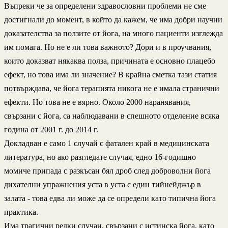
Въпреки че за определени здравословни проблеми не сме
достигнали до момент, в който да кажем, че има добри научни
доказателства за ползите от йога, на много пациенти изглежда
им помага. Но не е ли това важното? Дори и в проучвания,
които доказват някаква полза, причината е основно плацебо
ефект, но това има ли значение? В крайна сметка тази статия
потвърждава, че йога терапията никога не е имала странични
ефекти. Но това не е вярно. Около 2000 наранявания,
свързани с йога, са наблюдавани в спешното отделение всяка
година от 2001 г. до 2014 г.
Докладван е само 1 случай с фатален край в медицинската
литература, но ако разгледате случая, едно 16-годишно
момиче припада с разкъсан бял дроб след доброволни йога
дихателни упражнения уста в уста с един тийнейджър в
залата - това едва ли може да се определи като типична йога
практика.
Има трагични редки случаи, свързани с истинска йога, като