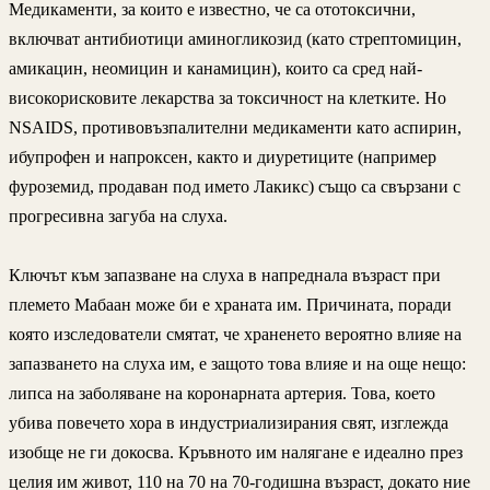
Медикаменти, за които е известно, че са ототоксични,
включват антибиотици аминогликозид (като стрептомицин,
амикацин, неомицин и канамицин), които са сред най-
високорисковите лекарства за токсичност на клетките. Но
NSAIDS, противовъзпалителни медикаменти като аспирин,
ибупрофен и напроксен, както и диуретиците (например
фуроземид, продаван под името Лакикс) също са свързани с
прогресивна загуба на слуха.
Ключът към запазване на слуха в напреднала възраст при
племето Мабаан може би е храната им. Причината, поради
която изследователи смятат, че храненето вероятно влияе на
запазването на слуха им, е защото това влияе и на още нещо:
липса на заболяване на коронарната артерия. Това, което
убива повечето хора в индустриализирания свят, изглежда
изобще не ги докосва. Кръвното им налягане е идеално през
целия им живот, 110 на 70 на 70-годишна възраст, докато ние