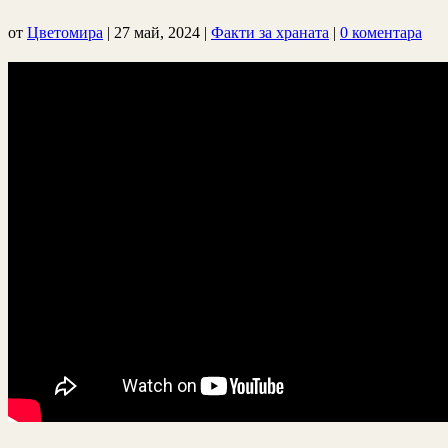
от
Цветомира
|
27 май, 2024
|
Факти за храната
|
0 коментара