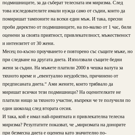
подмишниците, за да съберат телесната им миризма. След
това изследователите имали нужда само от съдии, които да
помиришат тампоните на всеки един мъж. И така, пресни
проби директно от подмишниците, на по-малко от 1 час, били
оценени за своята приятност, привлекателност, мъжественост
и интензитет от 30 жени.
Месец по-късно проучването е повторено със същите мъже, но
при следване на другата диета. Използвали същите бедни
жени за съдии. На мъжете платили 2000 в чешка валута за
тяхното време и „евентуално неудобство, причинено от
предписаната диета.“ Ами жените, които трябвало да
миришат всички тези подмишници? На оценителките не
платили нищо за тяхното участие, въпреки че те получили по
един шоколад след втората сесия.
И така, кой е имал най-приятната и привлекателна телесна
миризма? Резултатите показват, че „миризмата на донорите
при безмесна диета е оценена като значително по-