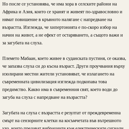
Но после се установява, че има хора в селските райони на
Африка и Азия, които се хранят и живеят по-здравословно и
нямат повишение в кръвното налягане с напредване на
възрастта. Изглежда, че хипертонията е по-скоро избор на
начин на живот, а не ефект от остаряването, а същото важи и
за загубата на слуха.
Племето Мабаан, което живее в суданската пустиня, се оказва,
че запазва слуха си до късна възраст. Други проучвания върху
изолирани местни жители установяват, че излагането на
съвременната цивилизация изглежда подкопава това
предимство. Какво има в съвременния свят, което води до
загуба на слуха с напредване на възрастта?
Загубата на слуха с възрастта е резултат от преждевременна
смърт на сензорните клетки на косъмчетата във вътрешното
ухо, които предават вибрациите към електрическите сигнали