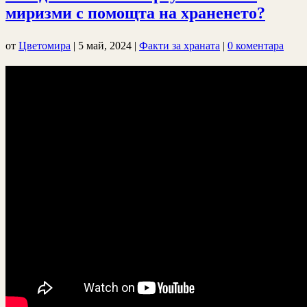
миризми с помощта на храненето?
от
Цветомира
|
5 май, 2024
|
Факти за храната
|
0 коментара