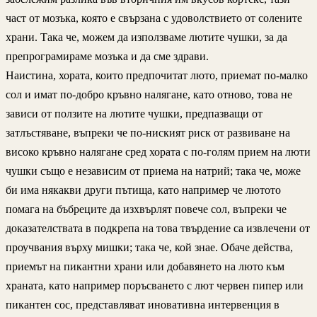
част от мозъка, която е свързана с удоволствието от солените
храни. Така че, можем да използваме лютите чушки, за да
препрограмираме мозъка и да сме здрави.
Наистина, хората, които предпочитат люто, приемат по-малко
сол и имат по-добро кръвно налягане, като отново, това не
зависи от ползите на лютите чушки, предпазващи от
затлъстяване, въпреки че по-ниският риск от развиване на
високо кръвно налягане сред хората с по-голям прием на люти
чушки също е независим от приема на натрий; така че, може
би има някакви други пътища, като например че лютото
помага на бъбреците да изхвърлят повече сол, въпреки че
доказателствата в подкрепа на това твърдение са извлечени от
проучвания върху мишки; така че, кой знае. Обаче действа,
приемът на пикантни храни или добавянето на люто към
храната, като например поръсването с лют червен пипер или
пикантен сос, представляват иновативна интервенция в