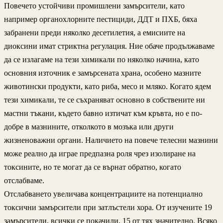
Повечето устойчиви промишлени замърсители, като
например органохлорните пестициди, ДДТ и ПХБ, бяха
забранени преди няколко десетилетия, а емисиите на
диоксини имат стриктна регулация. Ние обаче продължаваме
да се излагаме на тези химикали по няколко начина, като
основния източник е замърсената храна, особено мазните
животински продукти, като риба, месо и мляко. Когато ядем
тези химикали, те се съхраняват основно в собствените ни
мастни тъкани, където бавно изтичат към кръвта, но е по-
добре в мазнините, отколкото в мозъка или други
жизненоважни органи. Наличието на повече телесни мазнини
може реално да играе предпазна роля чрез изолиране на
токсините, но те могат да се върнат обратно, когато
отслабваме.
Отслабването увеличава концентрациите на потенциално
токсични замърсители при затлъстели хора. От изучените 19
замърсители, всички се покачили, 15 от тях значително. Всяко