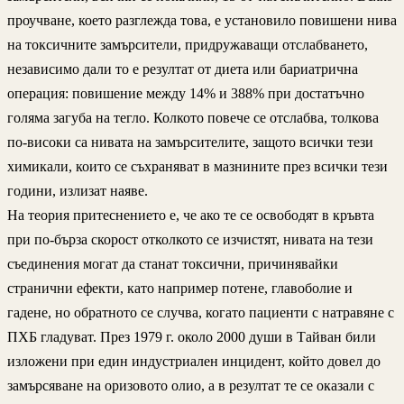
проучване, което разглежда това, е установило повишени нива
на токсичните замърсители, придружаващи отслабването,
независимо дали то е резултат от диета или бариатрична
операция: повишение между 14% и 388% при достатъчно
голяма загуба на тегло. Колкото повече се отслабва, толкова
по-високи са нивата на замърсителите, защото всички тези
химикали, които се съхраняват в мазнините през всички тези
години, излизат наяве.
На теория притеснението е, че ако те се освободят в кръвта
при по-бърза скорост отколкото се изчистят, нивата на тези
съединения могат да станат токсични, причинявайки
странични ефекти, като например потене, главоболие и
гадене, но обратното се случва, когато пациенти с натравяне с
ПХБ гладуват. През 1979 г. около 2000 души в Тайван били
изложени при един индустриален инцидент, който довел до
замърсяване на оризовото олио, а в резултат те се оказали с