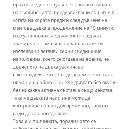
практика едно проучване сравнява нивата
на съединенията, предизвикващи лош дъх, в
устата на хората преди и след дъвчене на
ментова дъвка в продължение на 15 минути,
и се установява, че дъвченето на дъвка
значително намалява нивата на всички
изследвани летливи серни съединения
наполовина, което се отдава на ефекта, че
дъвченето на дъвка увеличава
слюноотделянето. Откъде знаем, че ментата
няма нищо общо? Понеже дъвката без вкус и
без никаква активна съставка също действа;
така че дъвката наистина може да
контролира лошия дъх временно, защото
води до слюноотделяне.
Това е и причината, поради която се
събуждаме с лош дъх сутрин, но той просто