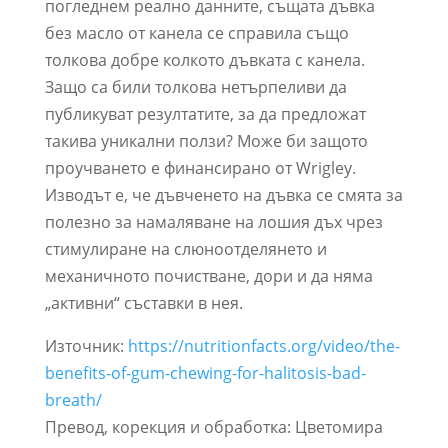
погледнем реално данните, същата дъвка
без масло от канела се справила също
толкова добре колкото дъвката с канела.
Защо са били толкова нетърпеливи да
публикуват резултатите, за да предложат
такива уникални ползи? Може би защото
проучването е финансирано от Wrigley.
Изводът е, че дъвченето на дъвка се смята за
полезно за намаляване на лошия дъх чрез
стимулиране на слюноотделянето и
механичното почистване, дори и да няма
„активни“ съставки в нея.
Източник:
https://nutritionfacts.org/video/the-
benefits-of-gum-chewing-for-halitosis-bad-
breath/
Превод, корекция и обработка: Цветомира