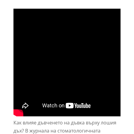
Как влияе дъвченето на дъвка върху лошия
дъх? В журнала на стоматологичната