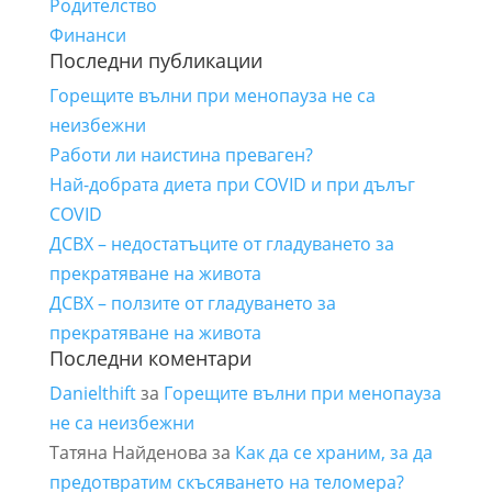
Родителство
Финанси
Последни публикации
Горещите вълни при менопауза не са
неизбежни
Работи ли наистина преваген?
Най-добрата диета при COVID и при дълъг
COVID
ДСВХ – недостатъците от гладуването за
прекратяване на живота
ДСВХ – ползите от гладуването за
прекратяване на живота
Последни коментари
Danielthift
за
Горещите вълни при менопауза
не са неизбежни
Татяна Найденова
за
Как да се храним, за да
предотвратим скъсяването на теломера?