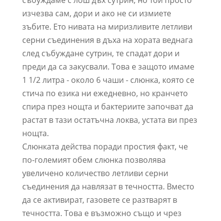
изчезва сам, дори и ако не си измиете
зъбите. Ето нивата на миризливите летливи
серни съединения в дъха на хората веднага
след събуждане сутрин, те спадат дори и
преди да са закусвали. Това е защото имаме
1 1/2 литра - около 6 чаши - слюнка, която се
стича по езика ни ежедневно, но кранчето
спира през нощта и бактериите започват да
растат в тази остатъчна локва, устата ви през
нощта.
Слюнката действа поради простия факт, че
по-големият обем слюнка позволява
увеличено количество летливи серни
съединения да навлязат в течността. Вместо
да се активират, газовете се разтварят в
течността. Това е възможно също и чрез