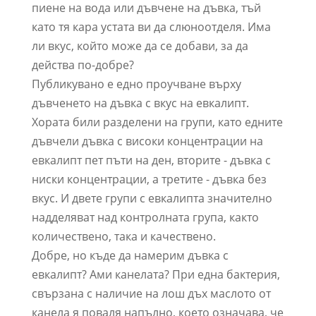
пиене на вода или дъвчене на дъвка, тъй
като тя кара устата ви да слюноотделя. Има
ли вкус, който може да се добави, за да
действа по-добре?
Публикувано е едно проучване върху
дъвченето на дъвка с вкус на евкалипт.
Хората били разделени на групи, като едните
дъвчели дъвка с високи концентрации на
евкалипт пет пъти на ден, вторите - дъвка с
ниски концентрации, а третите - дъвка без
вкус. И двете групи с евкалипта значително
надделяват над контролната група, както
количествено, така и качествено.
Добре, но къде да намерим дъвка с
евкалипт? Ами канелата? При една бактерия,
свързана с наличие на лош дъх маслото от
канела я поваля напълно, което означава, че