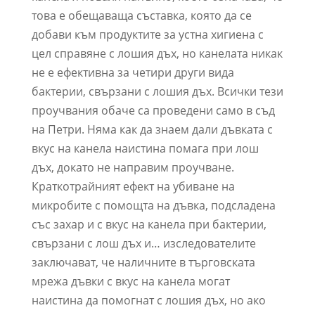
това е обещаваща съставка, която да се
добави към продуктите за устна хигиена с
цел справяне с лошия дъх, но канелата никак
не е ефективна за четири други вида
бактерии, свързани с лошия дъх. Всички тези
проучвания обаче са проведени само в съд
на Петри. Няма как да знаем дали дъвката с
вкус на канела наистина помага при лош
дъх, докато не направим проучване.
Краткотрайният ефект на убиване на
микробите с помощта на дъвка, подсладена
със захар и с вкус на канела при бактерии,
свързани с лош дъх и… изследователите
заключават, че наличните в търговската
мрежа дъвки с вкус на канела могат
наистина да помогнат с лошия дъх, но ако