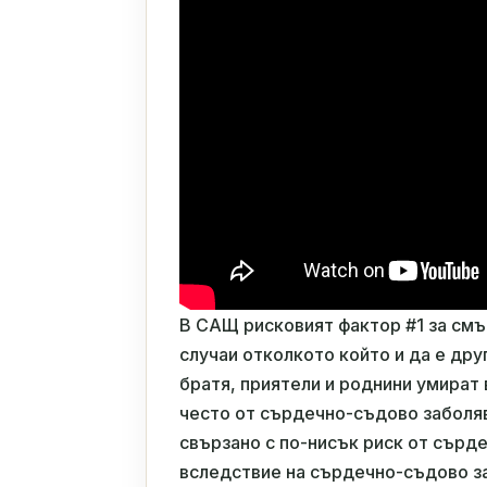
В САЩ рисковият фактор #1 за смъ
случаи отколкото който и да е дру
братя, приятели и роднини умират 
често от сърдечно-съдово заболяв
свързано с по-нисък риск от сърд
вследствие на сърдечно-съдово за