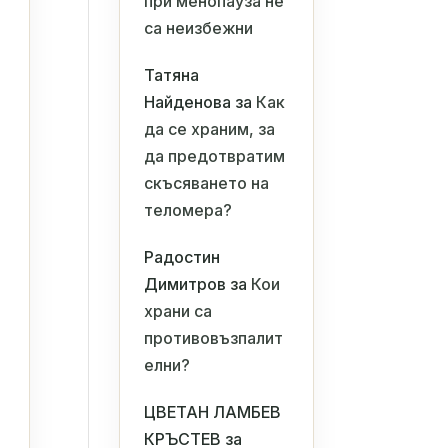
при менопауза не
са неизбежни
Татяна
Найденова
за
Как
да се храним, за
да предотвратим
скъсяването на
теломера?
Радостин
Димитров
за
Кои
храни са
противовъзпалит
елни?
ЦВЕТАН ЛАМБЕВ
КРЪСТЕВ
за