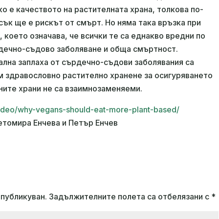
ко е качеството на растителната храна, толкова по-
сък ще е рискът от смърт. Но няма така връзка при
 което означава, че всички те са еднакво вредни по
рдечно-съдово заболяване и обща смъртност.
ална заплаха от сърдечно-съдови заболявания са
 здравословно растително хранене за осигуряването
ните храни не са взаимнозаменяеми.
g/video/why-vegans-should-eat-more-plant-based/
етомира Енчева и Петър Енчев
публикуван.
Задължителните полета са отбелязани с
*