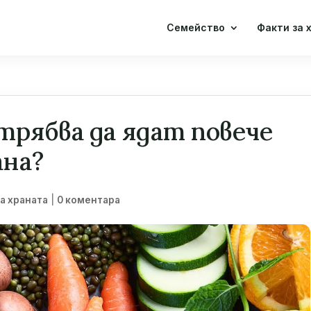
Семейство
Факти за 
трябва да ядат повече
ана?
|
за храната
0 коментара