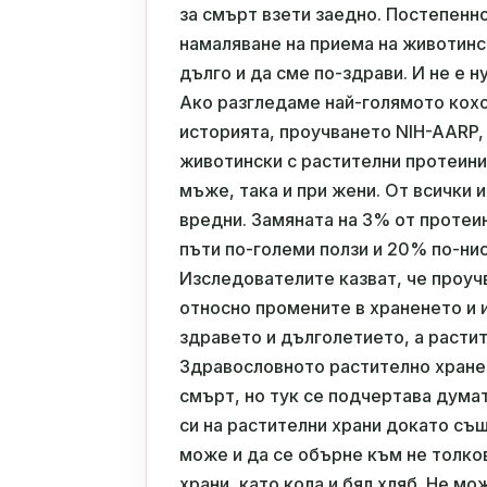
за смърт взети заедно. Постепенн
намаляване на приема на животинс
дълго и да сме по-здрави. И не е н
Ако разгледаме най-голямото кох
историята, проучването NIH-AARP,
животински с растителни протеини
мъже, така и при жени. От всички 
вредни. Замяната на 3% от протеин
пъти по-големи ползи и 20% по-ни
Изследователите казват, че проуч
относно промените в храненето и 
здравето и дълголетието, а расти
Здравословното растително хранен
смърт, но тук се подчертава дума
си на растителни храни докато съ
може и да се обърне към не толко
храни, като кола и бял хляб. Не мо