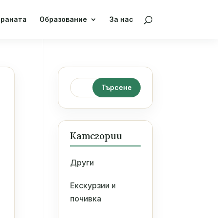
храната
Образование
За нас
Категории
Други
Екскурзии и
почивка