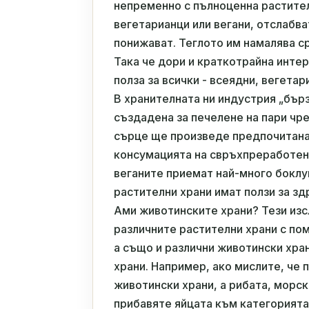
непременно с пълноценна растител
вегетарианци или вегани, отслабва
понижават. Теглото им намалява ср
Така че дори и краткотрайна инте
полза за всички - всеядни, вегетар
В хранителната ни индустрия „бър
създадена за печелене на пари чре
сърце ще произведе предпочитанат
консумацията на свръхпреработени
веганите приемат най-много боклуц
растителни храни имат ползи за зд
Ами животинските храни? Тези из
различните растителни храни с по
а също и различни животински хра
храни. Например, ако мислите, че
животински храни, а рибата, морск
прибавяте яйцата към категорията