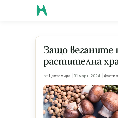
Защо веганите 
растителна хр
от
|
31 март, 2024
|
Цветомира
Факти 