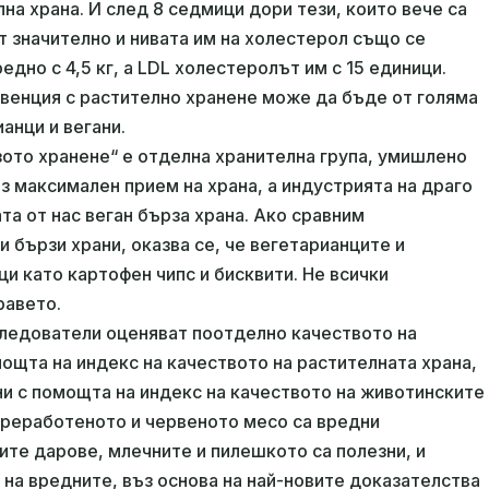
на храна. И след 8 седмици дори тези, които вече са
т значително и нивата им на холестерол също се
едно с 4,5 кг, а LDL холестеролът им с 15 единици.
рвенция с растително хранене може да бъде от голяма
ианци и вегани.
зото хранене“ е отделна хранителна група, умишлено
з максимален прием на храна, а индустрията на драго
а от нас веган бърза храна. Ако сравним
 бързи храни, оказва се, че вегетарианците и
и като картофен чипс и бисквити. Не всички
равето.
следователи оценяват поотделно качеството на
мощта на индекс на качеството на растителната храна,
ни с помощта на индекс на качеството на животинските
 преработеното и червеното месо са вредни
ите дарове, млечните и пилешкото са полезни, и
 на вредните, въз основа на най-новите доказателства