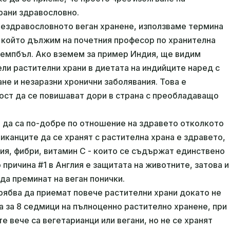
рани здравословно.
нездравословното веган хранене, използваме термина
 който дължим на почетния професор по хранителна
 Кемпбъл. Ако вземем за пример Индия, ще видим
ли растителни храни в диетата на индийците наред с
не и незаразни хронични заболявания. Това е
ост да се повишават дори в страна с преобладаващо
Щ да са по-добре по отношение на здравето отколкото
риканците да се хранят с растителна храна е здравето,
ния, фибри, витамин C - които се съдържат единствено
 причина #1 в Англия е защитата на животните, затова и
да преминат на веган понички.
трябва да приемат повече растителни храни докато не
а за 8 седмици на пълноценно растително хранене, при
е вече са вегетарианци или вегани, но не се хранят