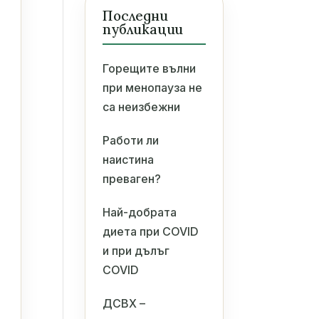
Последни
публикации
Горещите вълни
при менопауза не
са неизбежни
Работи ли
наистина
преваген?
Най-добрата
диета при COVID
и при дълъг
COVID
ДСВХ –