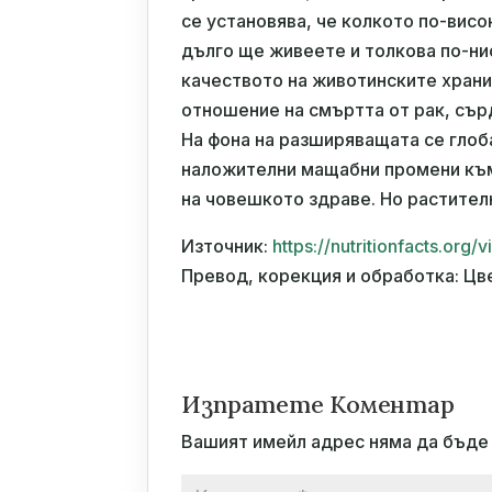
се установява, че колкото по-висо
дълго ще живеете и толкова по-ни
качеството на животинските храни,
отношение на смъртта от рак, съ
На фона на разширяващата се глоб
наложителни мащабни промени към
на човешкото здраве. Но растител
Източник:
https://nutritionfacts.or
Превод, корекция и обработка: Цв
Изпратете Коментар
Вашият имейл адрес няма да бъде 