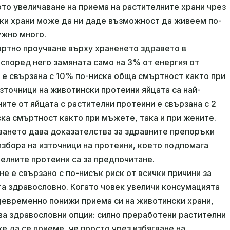
ото увеличаване на приема на растителните храни чрез
ки храни може да ни даде възможност да живеем по-
ужно много.
ортно проучване върху храненето здравето в
 според него замяната само на 3% от енергия от
 е свързана с 10% по-ниска обща смъртност както при
източници на животински протеини яйцата са най-
ите от яйцата с растителни протеини е свързана с 2
ска смъртност както при мъжете, така и при жените.
ването дава доказателства за здравните препоръки
избора на източници на протеини, което подпомага
телните протеини са за предпочитане.
е е свързано с по-нисък риск от всички причини за
та здравословно. Когато човек увеличи консумацията
щевременно понижи приема си на животински храни,
ва здравословни опции: силно преработени растителни
же да се приеме, че просто чрез избягване на