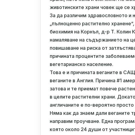
животинските храни човек ще се х
За да различим здравословното и 
„пълноценно растително хранене“,
биохимия на Корнъл, д-р Т. Колин
намаляване на съдържанието на це
повишаване на риска от затлъстява
причината процентите заболеваем
вегетарианско население.
Това е и причината веганите в СА
веганите в Англия. Причина #1 аме
затова и те приемат повече расте
в целите растителни храни. Докато
англичаните е по-вероятно просто 
Няма как да знаем дали веганите 
направим проучване. Една програм
която около 24 души от участницит