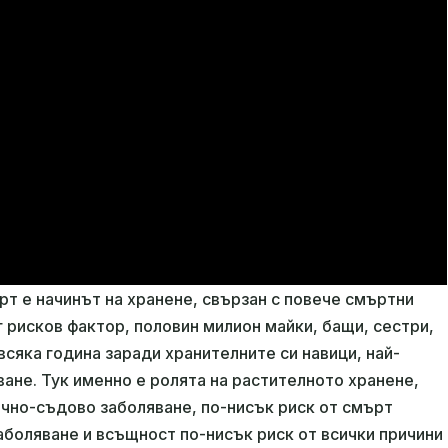
рт е начинът на хранене, свързан с повече смъртни
г рисков фактор, половин милион майки, бащи, сестри,
всяка година заради хранителните си навици, най-
ане. Тук именно е ролята на растителното хранене,
ечно-съдово заболяване, по-нисък риск от смърт
боляване и всъщност по-нисък риск от всички причини