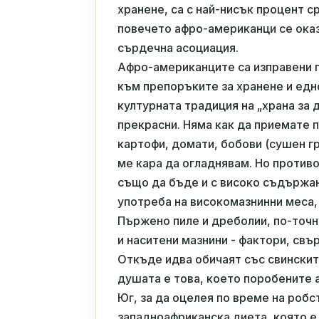
хранене, са с най-нисък процент 
повечето афро-американци се оказ
сърдечна асоциация.
Афро-американците са изправени 
към препоръките за хранене и ед
културната традиция на „храна за 
прекрасни. Няма как да приемате 
картофи, домати, бобови (сушен гр
ме кара да огладнявам. Но против
също да бъде и с високо съдържан
употреба на високомазнинни меса,
Пържено пиле и дреболии, по-точн
и наситени мазнини - фактори, свъ
Откъде идва обичаят със свинскит
душата е това, което поробените 
Юг, за да оцелея по време на робс
западноафриканска диета, която е