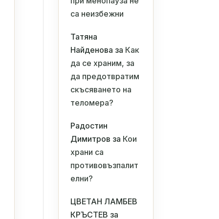
при менопауза не
са неизбежни
Татяна
Найденова
за
Как
да се храним, за
да предотвратим
скъсяването на
теломера?
Радостин
Димитров
за
Кои
храни са
противовъзпалит
елни?
ЦВЕТАН ЛАМБЕВ
КРЪСТЕВ
за