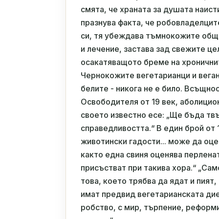
смята, че храната за душата наист
празнува факта, че робовладелцит
си, тя убеждава тъмнокожите обще
и лечение, застава зад свежите це
осакатяващото бреме на хронични
Чернокожите вегетарианци и веган
белите - никога не е било. Всъщн
Освободителя от 19 век, аболицио
своето известно есе: „Ще бъда тв
справедливостта.“ В един брой от 
животински гадости... може да оц
както една свиня оценява перленат
присъстват при такива хора.“ „Са
това, което трябва да ядат и пият,
имат предвид вегетарианската дие
робство, с мир, търпение, реформи 