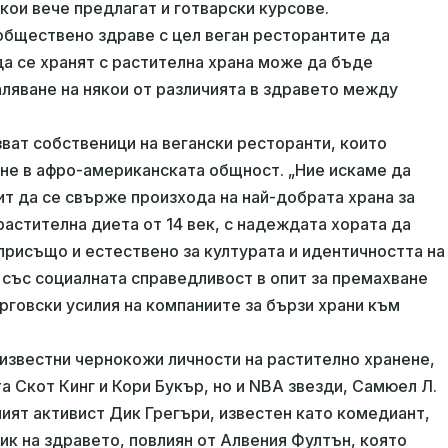
кои вече предлагат и готварски курсове.
обществено здраве с цел веган ресторантите да
а се хранят с растителна храна може да бъде
ляване на някои от различията в здравето между
зват собственици на вегански ресторанти, които
не в афро-американската общност. „Ние искаме да
ит да се свърже произхода на най-добрата храна за
астителна диета от 14 век, с надеждата хората да
 присъщо и естествено за културата и идентичността на
със социалната справедливост в опит за премахване
рговски усилия на компаниите за бързи храни към
известни чернокожи личности на растително хранене,
а Скот Кинг и Кори Букър, но и NBA звезди, Самюел Л.
ният активист Дик Грегъри, известен като комедиант,
ник на здравето, повлиян от Алвения Фултън, която