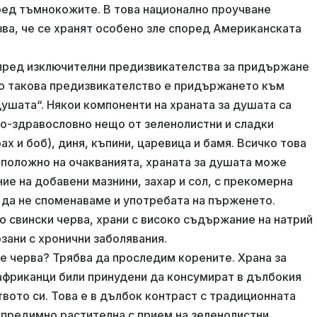
сред тъмнокожите. В това национално проучване
ва, че се хранят особено зле според Американската
пред изключителни предизвикателства за придържане
но такова предизвикателство е придържането към
душата“. Някои компоненти на храната за душата са
по-здравословно нещо от зеленолистни и сладки
ах и боб), диня, къпини, царевица и бамя. Всичко това
оположно на очакванията, храната за душата може
ие на добавени мазнини, захар и сол, с прекомерна
 да не споменаваме и употребата на пърженето.
о свински черва, храни с високо съдържание на натрий
рзани с хронични заболявания.
е черва? Трябва да проследим корените. Храна за
африканци били принудени да консумират в дълбокия
твото си. Това е в дълбок контраст с традиционната
 предимно растителна с прием на зеленолистни,