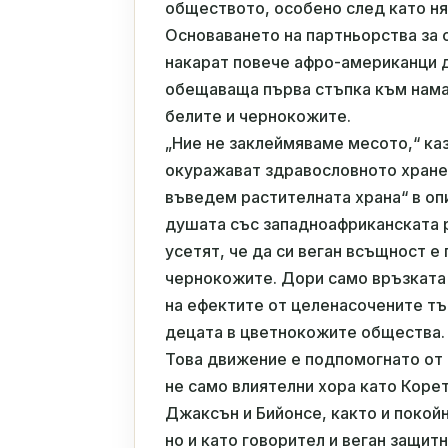
обществото, особено след като ня
Основаването на партньорства за 
накарат повече афро-американци д
обещаваща първа стъпка към нама
белите и чернокожите.
„Ние не заклеймяваме месото,“ ка
окуражават здравословното хране
въведем растителната храна“ в оп
душата със западноафриканската р
усетят, че да си веган всъщност е
чернокожите. Дори само връзката 
на ефектите от целенасочените тъ
децата в цветнокожите общества.
Това движение е подпомогнато от 
не само влиятелни хора като Корет
Джаксън и Бийонсе, както и покой
но и като говорител и веган защит