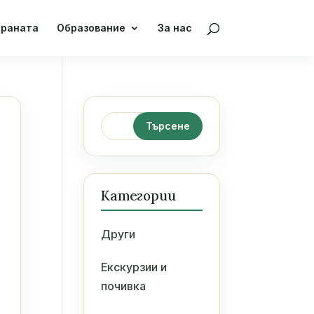
храната
Образование
За нас
Категории
Други
Екскурзии и
почивка