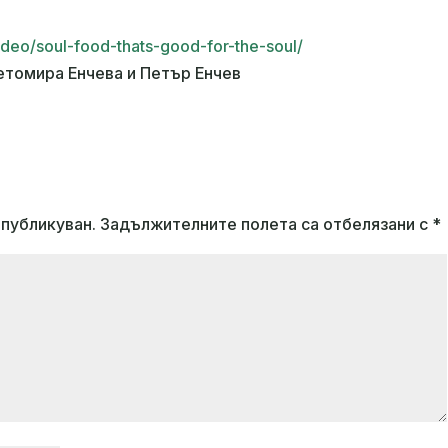
/video/soul-food-thats-good-for-the-soul/
етомира Енчева и Петър Енчев
публикуван.
Задължителните полета са отбелязани с
*