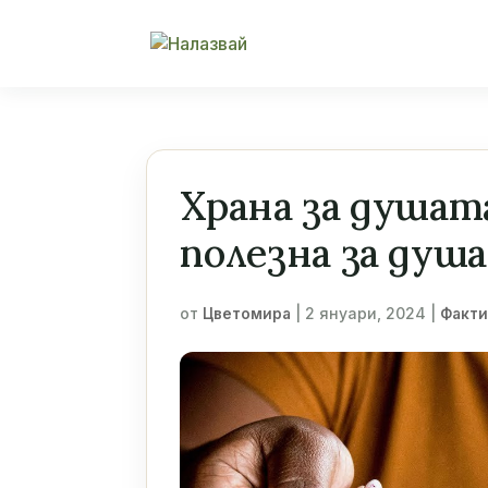
Храна за душат
полезна за душ
от
|
2 януари, 2024
|
Цветомира
Факти