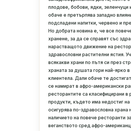
плодове, бобови, ядки, зеленчуци 
обаче е претърпява западно влияни
подсладени напитки, червено и пр
Но добрата новина е, че все пове
хранене, за да се справят със зд
нарастващото движение на рестора
здравословни растителни ястия. У
всякакви храни по пътя си през стр
храната за душата гори най-ярко в
клиентела. Дали обаче те достига
се намират в афро-американски ра
ресторантите са класифицирани в 
продукти, където има недостиг на
осигурява по-здравословна храна 
наличието на повече ресторанти з
веганството сред афро-американц