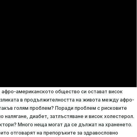
 афро-американското общество си остават висок
разликата в продължителността на живота между афро-
 такъв голям проблем? Поради проблем с рисковите
о налягане, диабет, затлъстяване и висок холестерол.
актори? Много неща могат да се дължат на храненето.
оито отговарят на препоръките за здравословно