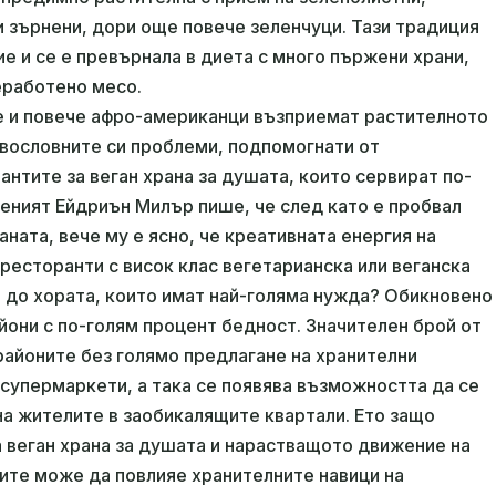
и зърнени, дори още повече зеленчуци. Тази традиция
е и се е превърнала в диета с много пържени храни,
еработено месо.
че и повече афро-американци възприемат растителното
равословните си проблеми, подпомогнати от
нтите за веган храна за душата, които сервират по-
ченият Ейдриън Милър пише, че след като е пробвал
аната, вече му е ясно, че креативната енергия на
 ресторанти с висок клас вегетарианска или веганска
т до хората, които имат най-голяма нужда? Обикновено
йони с по-голям процент бедност. Значителен брой от
районите без голямо предлагане на хранителни
 супермаркети, а така се появява възможността да се
на жителите в заобикалящите квартали. Ето защо
а веган храна за душата и нарастващото движение на
ите може да повлияе хранителните навици на