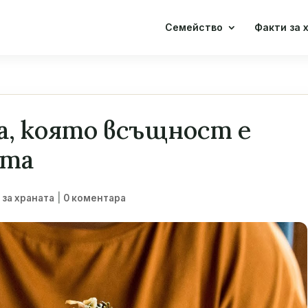
Семейство
Факти за 
а, която всъщност е
ата
|
 за храната
0 коментара