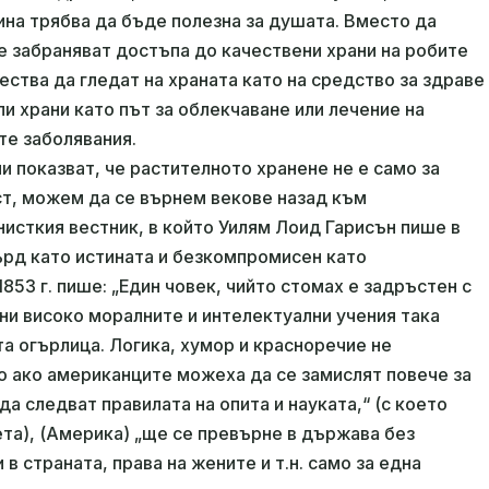
ина трябва да бъде полезна за душата. Вместо да
е забраняват достъпа до качествени храни на робите
ства да гледат на храната като на средство за здраве
ли храни като път за облекчаване или лечение на
те заболявания.
и показват, че растителното хранене не е само за
ост, можем да се върнем векове назад към
нисткия вестник, в който Уилям Лоид Гарисън пише в
ърд като истината и безкомпромисен като
1853 г. пише: „Един човек, чийто стомах е задръстен с
ени високо моралните и интелектуални учения така
а огърлица. Логика, хумор и красноречие не
мо ако американците можеха да се замислят повече за
 да следват правилата на опита и науката,“ (с което
та), (Америка) „ще се превърне в държава без
в страната, права на жените и т.н. само за една