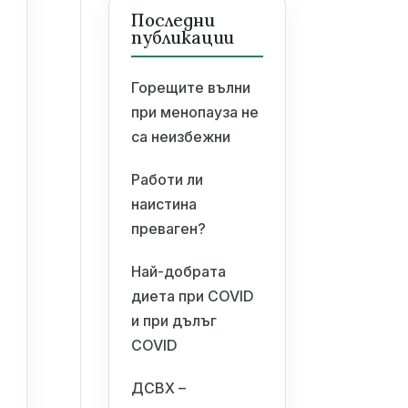
Последни
публикации
Горещите вълни
при менопауза не
са неизбежни
Работи ли
наистина
преваген?
Най-добрата
диета при COVID
и при дълъг
COVID
ДСВХ –