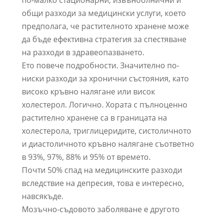
общи разходи за медицински услуги, което
предполага, че растителното хранене може
да бъде ефективна стратегия за спестяване
на разходи в здравеопазването.
Ето повече подробности. Значително по-
ниски разходи за хронични състояния, като
високо кръвно налягане или висок
холестерол. Логично. Хората с пълноценно
растително хранене са в границата на
холестерола, триглицеридите, систоличното
и диастоличното кръвно налягане съответно
в 93%, 97%, 88% и 95% от времето.
Почти 50% спад на медицинските разходи
вследствие на депресия, това е интересно,
навсякъде.
Мозъчно-съдовото заболяване е другото