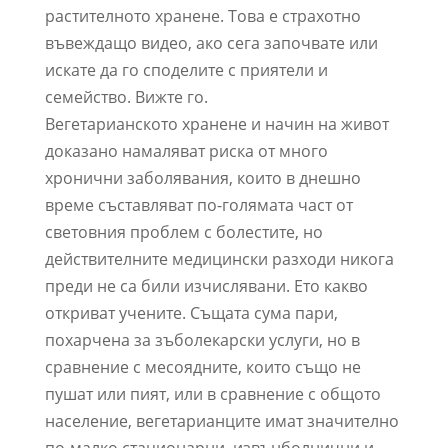
растителното хранене. Това е страхотно
въвеждащо видео, ако сега започвате или
искате да го споделите с приятели и
семейство. Вижте го.
Вегетарианското хранене и начин на живот
доказано намаляват риска от много
хронични заболявания, които в днешно
време съставляват по-голямата част от
световния проблем с болестите, но
действителните медицински разходи никога
преди не са били изчислявани. Ето какво
откриват учените. Същата сума пари,
похарчена за зъболекарски услуги, но в
сравнение с месоядните, които също не
пушат или пият, или в сравнение с общото
население, вегетарианците имат значително
по-малко стационарни, извънболнични и