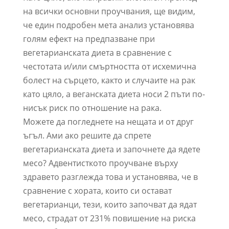
на всички основни проучвания, ще видим,
че един подробен мета анализ установява
голям ефект на предпазване при
вегетарианската диета в сравнение с
честотата и/или смъртността от исхемична
болест на сърцето, както и случаите на рак
като цяло, а веганската диета носи 2 пъти по-
нисък риск по отношение на рака.
Можете да погледнете на нещата и от друг
ъгъл. Ами ако решите да спрете
вегетарианската диета и започнете да ядете
месо? Адвентисткото проучване върху
здравето разглежда това и установява, че в
сравнение с хората, които си остават
вегетарианци, тези, които започват да ядат
месо, страдат от 231% повишение на риска