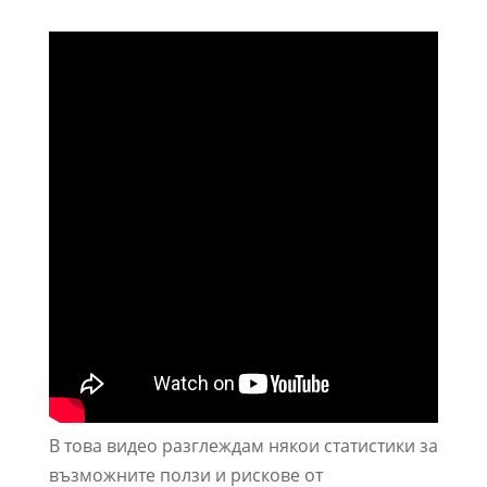
В това видео разглеждам някои статистики за
възможните ползи и рискове от