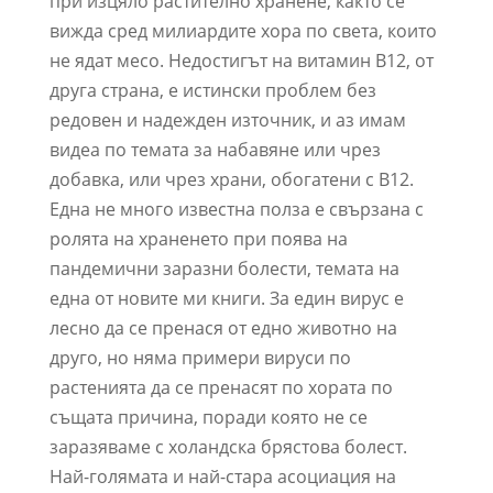
при изцяло растително хранене, както се
вижда сред милиардите хора по света, които
не ядат месо. Недостигът на витамин B12, от
друга страна, е истински проблем без
редовен и надежден източник, и аз имам
видеа по темата за набавяне или чрез
добавка, или чрез храни, обогатени с B12.
Една не много известна полза е свързана с
ролята на храненето при поява на
пандемични заразни болести, темата на
една от новите ми книги. За един вирус е
лесно да се пренася от едно животно на
друго, но няма примери вируси по
растенията да се пренасят по хората по
същата причина, поради която не се
заразяваме с холандска брястова болест.
Най-голямата и най-стара асоциация на