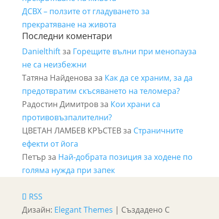
ДСВХ – ползите от гладуването за
прекратяване на живота
Последни коментари
Danielthift
за
Горещите вълни при менопауза
не са неизбежни
Татяна Найденова
за
Как да се храним, за да
предотвратим скъсяването на теломера?
Радостин Димитров
за
Кои храни са
противовъзпалителни?
ЦВЕТАН ЛАМБЕВ КРЪСТЕВ
за
Страничните
ефекти от йога
Петър
за
Най-добрата позиция за ходене по
голяма нужда при запек
RSS
Дизайн:
Elegant Themes
| Създадено С