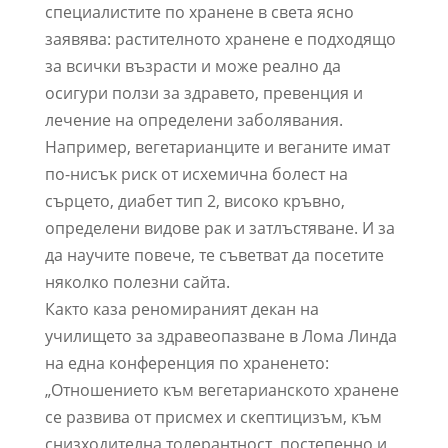
специалистите по хранене в света ясно
заявява: растителното хранене е подходящо
за всички възрасти и може реално да
осигури ползи за здравето, превенция и
лечение на определени заболявания.
Например, вегетарианците и веганите имат
по-нисък риск от исхемична болест на
сърцето, диабет тип 2, високо кръвно,
определени видове рак и затлъстяване. И за
да научите повече, те съветват да посетите
няколко полезни сайта.
Както каза реномираният декан на
училището за здравеопазване в Лома Линда
на една конференция по храненето:
„Отношението към вегетарианското хранене
се развива от присмех и скептицизъм, към
снизходителна толерантност, постепенно и