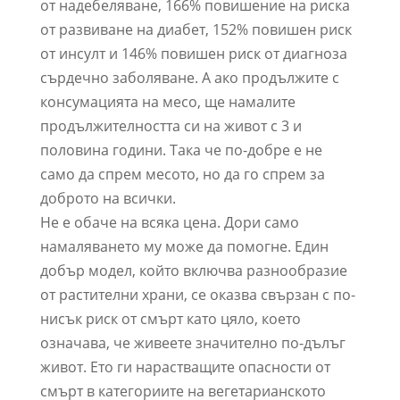
от надебеляване, 166% повишение на риска
от развиване на диабет, 152% повишен риск
от инсулт и 146% повишен риск от диагноза
сърдечно заболяване. А ако продължите с
консумацията на месо, ще намалите
продължителността си на живот с 3 и
половина години. Така че по-добре е не
само да спрем месото, но да го спрем за
доброто на всички.
Не е обаче на всяка цена. Дори само
намаляването му може да помогне. Един
добър модел, който включва разнообразие
от растителни храни, се оказва свързан с по-
нисък риск от смърт като цяло, което
означава, че живеете значително по-дълъг
живот. Ето ги нарастващите опасности от
смърт в категориите на вегетарианското