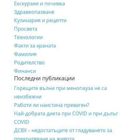
Екскурзии и почивка
Здравеопазване
Кулинария и рецепти
Просвета
Технологии
Факти за храната
Фамилия
Родителство
Финанси
Последни публикации
Горещите вълни при менопауза не са
неизбежни
Работи ли наистина преваген?
Най-добрата диета при COVID и при дълъг
COVID
ДСВХ – недостатъците от гладуването за
прекратяване на живота