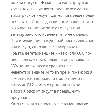
име на инсулта. Нямаше ли едно проучване,
което показва, че вегетарианците имат по-
висок риск от инсулт? Да, но това беше преди
появата на 2 последващи проучвания, които
откриват по-нисък риск от инсулт при
вегетарианското хранене, и то не с малко.
При исхемичния инсулт, най-често срещания
вид инсулт, свързан със съсирване на
кръвта, вегетарианците имат около 60% по-
нисък риск. А при кървящия инсулт, около
65% по-нисък риск в сравнение с
невегетарианците. И то въпреки по-високия
хомоцистеин поради по-нисък прием на
витамин B12, което е причината за по-
високия риск от инсулт в предишното
проучване.
Като цяло, ако направим системен преглед