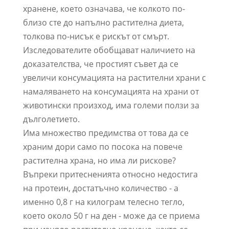
хранене, което означава, че колкото по-
близо сте до напълно растителна диета,
толкова по-нисък е рискът от смърт.
Изследователите обобщават наличието на
доказателства, че простият съвет да се
увеличи консумацията на растителни храни с
намаляването на консумацията на храни от
животински произход, има големи ползи за
дълголетието.
Има множество предимства от това да се
храним дори само по посока на повече
растителна храна, но има ли рискове?
Въпреки притесненията относно недостига
на протеин, достатъчно количество - а
именно 0,8 г на килограм телесно тегло,
което около 50 г на ден - може да се приема