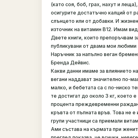
(като соя, боб, грах, нахут и леща
осигурите достатъчно калций от р
слънцето или от добавки. И жизне
източник на витамин B12. Имам вид
Двете книги, които препоръчвам з
публикувани от двама мои любими 
Наръчник за напълно веган бремен
Бренда Дейвис.
Какви данни имаме за влиянието н
вегани наддават значително по-мал
малко, и бебетата са с по-ниско т
те достигат до около 3 кг, което е
процента преждевременни раждания
кръвта от пъпната връв. Това не е
групи участници са приемали витам
Ами състава на кърмата при женит
преглед показва, че всички, неве