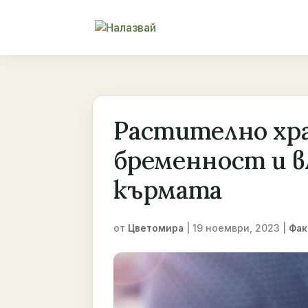
Растително хра
бременност и в
кърмата
от
|
19 ноември, 2023
|
Цветомира
Фак