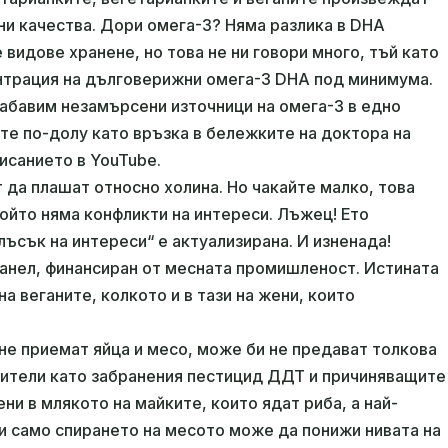
ни качества. Дори омега-3? Няма разлика в DHA
 видове хранене, но това не ни говори много, тъй като
нтрация на дълговерижни омега-3 DHA под минимума.
набавим незамърсени източници на омега-3 в едно
е по-долу като връзка в бележките на доктора на
описанието в YouTube.
 да плашат относно холина. Но чакайте малко, това
който няма конфликти на интереси. Лъжец! Ето
ъсък на интереси“ е актуализирана. И изненада!
панел, финансиран от месната промишленост. Истината
на веганите, колкото и в тази на жени, които
 не приемат яйца и месо, може би не предават толкова
сители като забранения пестицид ДДТ и причиняващите
ни в млякото на майките, които ядат риба, а най-
ри само спирането на месото може да понижи нивата на