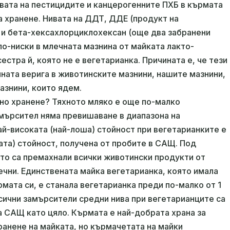
вата на пестицидите и канцерогенните ПХБ в кърмата
а хранене. Нивата на ДДТ, ДДЕ (продукт на
 и бета-хексахлорциклохексан (още два забранени
 по-ниски в млечната мазнина от майката лакто-
естра й, която не е вегетарианка. Причината е, че тези
лната верига в животинските мазнини, нашите мазнини,
азнини, които ядем.
но хранене? Тяхното мляко е още по-малко
амърсител няма превишаване в диапазона на
ай-високата (най-лоша) стойност при вегетарианките е
ата) стойност, получена от пробите в САЩ. Под
ито са премахнали всички животински продукти от
ечни. Единствената майка вегетарианка, която имала
мата си, е станала вегетарианка преди по-малко от 1
ксични замърсители средни нива при вегетарианците са
а САЩ като цяло. Кърмата е най-добрата храна за
ранене на майката, но кърмачетата на майки