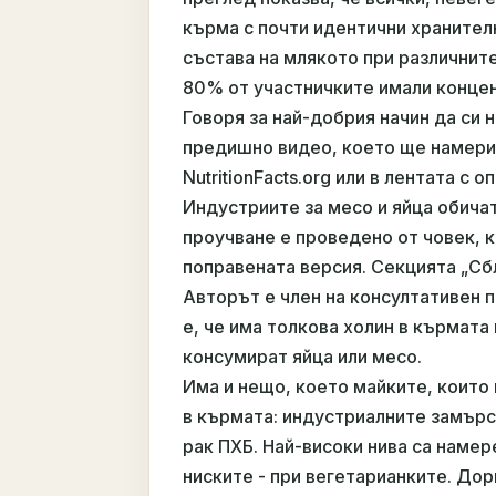
кърма с почти идентични хранител
състава на млякото при различните
80% от участничките имали конце
Говоря за най-добрия начин да си 
предишно видео, което ще намерит
NutritionFacts.org или в лентата с 
Индустриите за месо и яйца обичат
проучване е проведено от човек, 
поправената версия. Секцията „Сбл
Авторът е член на консултативен 
е, че има толкова холин в кърмата 
консумират яйца или месо.
Има и нещо, което майките, които
в кърмата: индустриалните замър
рак ПХБ. Най-високи нива са намере
ниските - при вегетарианките. До