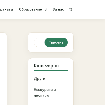
храната
Образование
За нас
Категории
Други
Екскурзии и
почивка