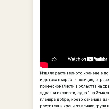
Изцяло растителното хранене е п
и детска възраст - позиция, отраз
професионалисти в областта на хр
здравни експерти, една 1 на 3-ма 
планира добре, което означава да
растителни храни от всички групи 