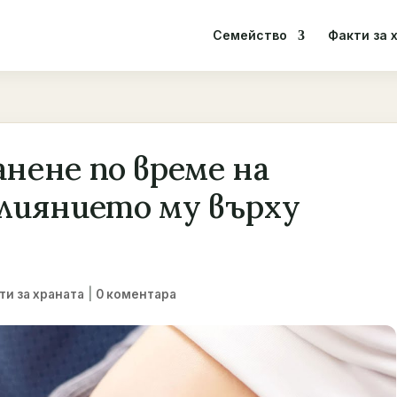
Семейство
Факти за 
нене по време на
лиянието му върху
|
ти за храната
0 коментара