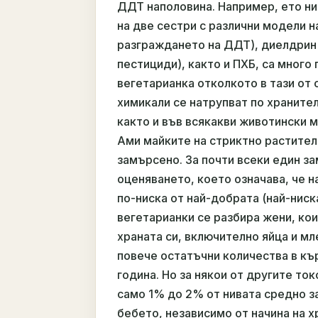
ДДТ наполовина. Например, ето ни
на две сестри с различни модели н
разграждането на ДДТ), диелдрин
пестициди), както и ПХБ, са много
вегетарианка отколкото в тази от с
химикали се натрупват по храните
както и във всякакви животински м
Ами майките на стриктно растител
замърсено. За почти всеки един з
оценяването, което означава, че н
по-ниска от най-добрата (най-ниск
вегетарианки се разбира жени, ко
храната си, включително яйца и мл
повече остатъчни количества в кър
година. Но за някои от другите то
само 1% до 2% от нивата средно з
бебето, независимо от начина на х