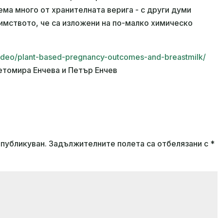
ема много от хранителната верига - с други думи
имството, че са изложени на по-малко химическо
g/video/plant-based-pregnancy-outcomes-and-breastmilk/
етомира Енчева и Петър Енчев
публикуван.
Задължителните полета са отбелязани с
*