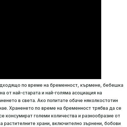
одходящо по време на бременност, кърмене, бебешка
ена от най-старата и най-голяма асоциация на
аненето в света. Ако попитате обаче няколкостотин
знае. Храненето по време на бременност трябва да се
 се консумират големи количества и разнообразие от
на растителните храни, включително зърнени, бобови