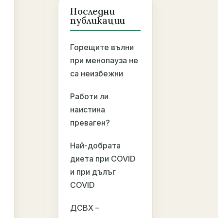
Последни
публикации
Горещите вълни
при менопауза не
са неизбежни
Работи ли
наистина
преваген?
Най-добрата
диета при COVID
и при дълъг
COVID
ДСВХ –