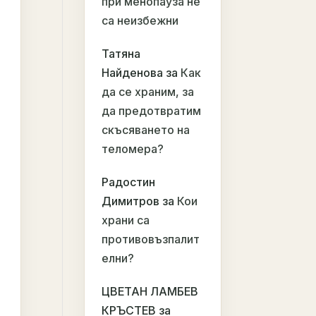
при менопауза не
са неизбежни
Татяна
Найденова
за
Как
да се храним, за
да предотвратим
скъсяването на
теломера?
Радостин
Димитров
за
Кои
храни са
противовъзпалит
елни?
ЦВЕТАН ЛАМБЕВ
КРЪСТЕВ
за