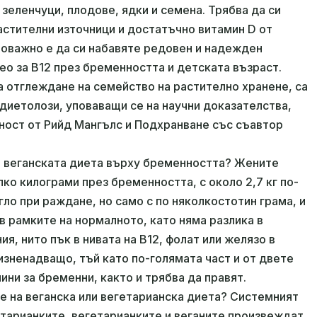
), зеленчуци, плодове, ядки и семена. Трябва да си
астителни източници и достатъчно витамин D от
новажно е да си набавяте редовен и надежден
ео за B12 през бременността и детската възраст.
а отглеждане на семейство на растително хранене, са
диетолози, уповаващи се на научни доказателства,
ност от Рийд Мангълс и Подхранване със съавтор
а веганската диета върху бременността? Жените
ко килограми през бременността, с около 2,7 кг по-
егло при раждане, но само с по няколкостотин грама, и
 в рамките на нормалното, като няма разлика в
, нито пък в нивата на B12, фолат или желязо в
 изненадващо, тъй като по-голямата част и от двете
ини за бременни, както и трябва да правят.
е на веганска или вегетарианска диета? Системният
гетарианките, вегетарианките и веганите произвеждат