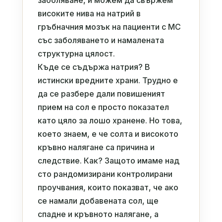
заболяване, и можем да свържем
високите нива на натрий в
гръбначния мозък на пациенти с МС
със заболяването и намалената
структурна цялост.
Къде се съдържа натрия? В
истински вредните храни. Трудно е
да се разбере дали повишеният
прием на сол е просто показател
като цяло за лошо хранене. Но това,
което знаем, е че солта и високото
кръвно налягане са причина и
следствие. Как? Защото имаме над
сто рандомизирани контролирани
проучвания, които показват, че ако
се намали добавената сол, ще
спадне и кръвното налягане, а