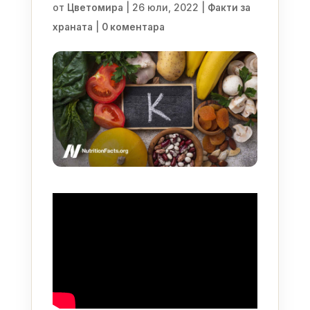
от
|
26 юли, 2022
|
Цветомира
Факти за
|
храната
0 коментара