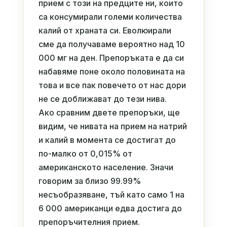
прием с този на предците ни, които
са консумирали големи количества
калий от храната си. Еволюирали
сме да получаваме вероятно над 10
000 мг на ден. Препоръката е да си
набавяме поне около половината на
това и все пак повечето от нас дори
не се доближават до тези нива.
Ако сравним двете препоръки, ще
видим, че нивата на прием на натрий
и калий в момента се достигат до
по-малко от 0,015% от
американското население. Значи
говорим за близо 99.99%
несъобразяване, тъй като само 1 на
6 000 американци едва достига до
препоръчителния прием.