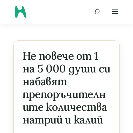
Не повече от 1
на 5 000 души си
набавят
препоръчителн
ите количества
натрий и калий