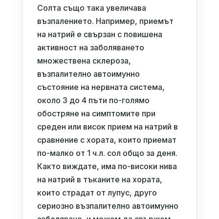
Солта също така увеличава
възпалението. Например, приемът
на натрий е свързан с повишена
активност на заболяването
множествена склероза,
възпалително автоимунно
състояние на нервната система,
около 3 до 4 пъти по-голямо
обостряне на симптомите при
среден или висок прием на натрий в
сравнение с хората, които приемат
по-малко от 1 ч.л. сол общо за деня.
Както виждате, има по-високи нива
на натрий в тъканите на хората,
които страдат от лупус, друго
сериозно възпалително автоимунно