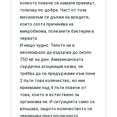
колкото повече се намаля приемът,
толкова по-добре. Част от този
механизъм се дължи на вредите,
които солта причинява на
микробиома, полезните бактерии в
червата.
И нищо чудно. Тялото ни е
еволюирало да издържа до около
750 мг на ден. Американската
сърдечна асоциация казва, че
трябва да се придържаме към поне
2 пъти това количество, но ние
приемаме над 4 пъти повече от
това, което е естествено за
организма ни. И ситуацията само се
влошава, защото количеството се
увеличава през последното