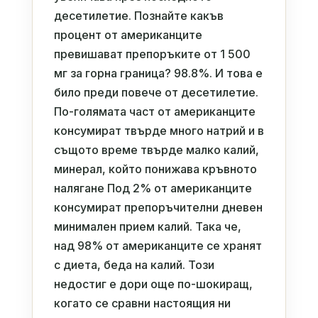
десетилетие. Познайте какъв
процент от американците
превишават препоръките от 1 500
мг за горна граница? 98.8%. И това е
било преди повече от десетилетие.
По-голямата част от американците
консумират твърде много натрий и в
същото време твърде малко калий,
минерал, който понижава кръвното
налягане Под 2% от американците
консумират препоръчителни дневен
минимален прием калий. Така че,
над 98% от американците се хранят
с диета, беда на калий. Този
недостиг е дори още по-шокиращ,
когато се сравни настоящия ни