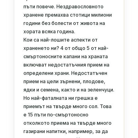
пъти повече. Нездравословното
хранене премахва стотици милиони
години без болести от живота на
хората всяка година.
Кои са най-лошите аспекти от
храненето ни? 4 от общо 5 от най-
смъртоносните капани на храната
включват недостатъчния прием на
определени храни. Недостатъчен
прием на цели зърнени, плодове,
ядки и семена, както и на зеленчуци.
Но най-фаталната ни грешка е
приемът на твърде много сол. Това
е 15 пъти по-смъртоносно
отколкото приема на твърде много
газирани напитки, например, за да