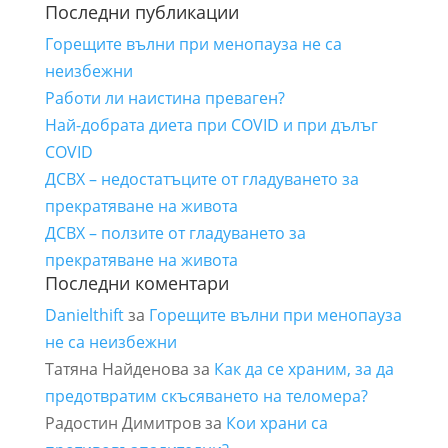
Последни публикации
Горещите вълни при менопауза не са
неизбежни
Работи ли наистина преваген?
Най-добрата диета при COVID и при дълъг
COVID
ДСВХ – недостатъците от гладуването за
прекратяване на живота
ДСВХ – ползите от гладуването за
прекратяване на живота
Последни коментари
Danielthift
за
Горещите вълни при менопауза
не са неизбежни
Татяна Найденова
за
Как да се храним, за да
предотвратим скъсяването на теломера?
Радостин Димитров
за
Кои храни са