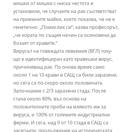
мишки от мишки с ниска честота и
установили, че случаите на рак съответстват
на приемните майки, което показва, че не е
генетично. „Помислих си“, казва професорът,
„че хората по същия начин са осиновени да
бозаят от кравите.“
Вирусът на говеждата левкемия (ВГЛ) току-
що е идентифициран като кравешки вирус,
причиняващ рак. По онова време само
около 1 на 10 крави в САЩ са били заразени,
но сега са по-скоро около половината.
Започнахме с 2/3 заразени стада. После
стана около 80%, въз основа на
положителните проби на млякото им за
вируса, и 100% от големите индустриални
ферми. И сега, над 9 от 10 стада в САЩ са
засегнати, продължение на историческата