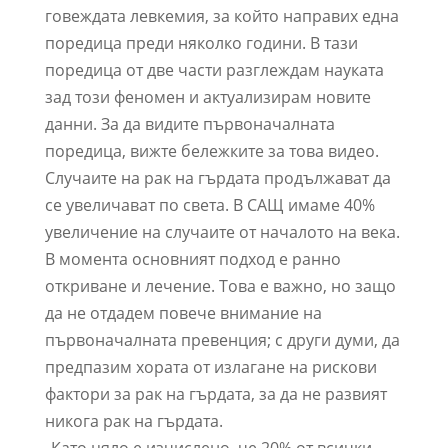
говеждата левкемия, за който направих една
поредица преди няколко години. В тази
поредица от две части разглеждам науката
зад този феномен и актуализирам новите
данни. За да видите първоначалната
поредица, вижте бележките за това видео.
Случаите на рак на гърдата продължават да
се увеличават по света. В САЩ имаме 40%
увеличение на случаите от началото на века.
В момента основният подход е ранно
откриване и лечение. Това е важно, но защо
да не отдадем повече внимание на
първоначалната превенция; с други думи, да
предпазим хората от излагане на рискови
фактори за рак на гърдата, за да не развият
никога рак на гърдата.
„Като цяло е изчислено, че 20% от всички