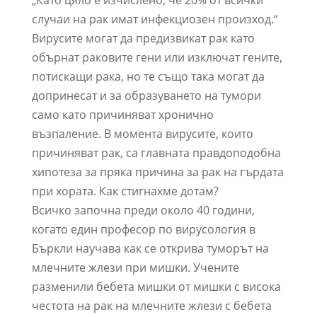
случаи на рак имат инфекциозен произход.“
Вирусите могат да предизвикат рак като
обърнат раковите гени или изключат гените,
потискащи рака, но те също така могат да
допринесат и за образуването на тумори
само като причиняват хронично
възпаление. В момента вирусите, които
причиняват рак, са главната правдоподобна
хипотеза за пряка причина за рак на гърдата
при хората. Как стигнахме дотам?
Всичко започна преди около 40 години,
когато един професор по вирусология в
Бъркли научава как се открива туморът на
млечните жлези при мишки. Учените
разменили бебета мишки от мишки с висока
честота на рак на млечните жлези с бебета