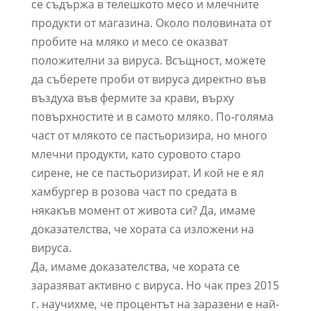
се съдържа в телешкото месо и млечните
продукти от магазина. Около половината от
пробите на мляко и месо се оказват
положителни за вируса. Всъщност, можете
да съберете проби от вируса директно във
въздуха във фермите за крави, върху
повърхностите и в самото мляко. По-голяма
част от млякото се пастьоризира, но много
млечни продукти, като суровото старо
сирене, не се пастьоризират. И кой не е ял
хамбургер в розова част по средата в
някакъв момент от живота си? Да, имаме
доказателства, че хората са изложени на
вируса.
Да, имаме доказателства, че хората се
заразяват активно с вируса. Но чак през 2015
г. научихме, че процентът на заразени е най-