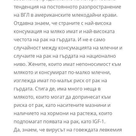
тенденция на постоянното разпространение
на ВГЛ в американските млекодайни крави.
Отдавна знаем, че страните с най-висока
консумация на мляко имат и най-високата
честота на рак на гърдата. И не е само
случайност между консумацията на млечни и
случаите на рак на гърдата на национално
ниво. Жените, които имат непоносимост към
млякото и консумират по-малко млечни,
изглежда имат по-малък риск от рак на
гърдата. Стига де, има много неща в
млякото, които могат да допринесат към
риска от рак, като наситените мазнини и
наличието на хормони на растежа, които
подпомагат появата на рак, като IGF-1.
Да, знаем, че вирусът на говеждата левкемия