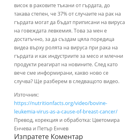
висок в раковите тъкани от гърдата, до
такава степен, че 37% от случаите на рак на
гърдата могат да бъдат приписани на вируса
на говеждата левкемия. Това за мен е
достатъчно, за да създам цяла поредица
видеа върху ролята на вируса при рака на
гърдата и как индустриите за месо и млечни
продукти реагират на новините. След като
вече сме информирани, какво ново се
случва? Ще разберем в следващото видео.
Източник:
https://nutritionfacts.org/video/bovine-
leukemia-virus-as-a-cause-of-breast-cancer/
Превод, корекция и обработка: Цветомира
Енчева и Петър Енчев
Изпратете Коментар