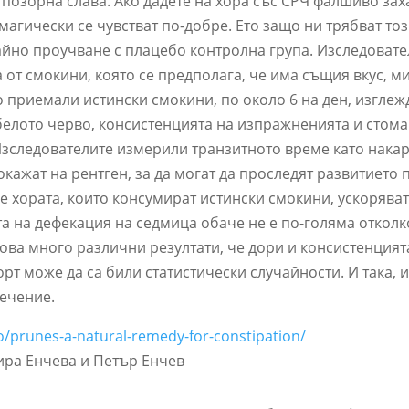
 позорна слава. Ако дадете на хора със СРЧ фалшиво за
магически се чувстват по-добре. Ето защо ни трябват то
йно проучване с плацебо контролна група. Изследовате
от смокини, която се предполага, че има същия вкус, м
о приемали истински смокини, по около 6 на ден, изглеж
белото черво, консистенцията на изпражненията и стом
Изследователите измерили транзитното време като нака
окажат на рентген, за да могат да проследят развитието 
е хората, които консумират истински смокини, ускорява
ата на дефекация на седмица обаче не е по-голяма откол
кова много различни резултати, че дори и консистенцият
 може да са били статистически случайности. И така, и
лечение.
eo/prunes-a-natural-remedy-for-constipation/
ира Енчева и Петър Енчев