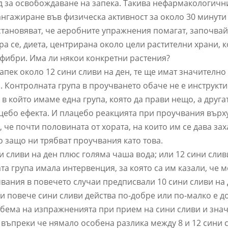
д за освобождаване на запека. Такива нефармакологич
нгажиране във физическа активност за около 30 минути 
становяват, че аеробните упражнения помагат, започвай
ра се, диета, центрирана около цели растителни храни, к
 фибри. Има ли някои конкретни растения?
апек около 12 сини сливи на ден, те ще имат значително
 Контролната група в проучването обаче не е инструкти
в който имаме една група, която да прави нещо, а другат
цебо ефекта. И плацебо реакцията при проучвания върх
 че почти половината от хората, на които им се дава за
о защо ни трябват проучвания като това.
 сливи на ден плюс голяма чаша вода; или 12 сини сливи
ата група имала интервенция, за която са им казали, че 
ания в повечето случаи предписвали 10 сини сливи на д
ли повече сини сливи действа по-добре или по-малко е 
 обема на изпражненията при прием на сини сливи и зна
 въпреки че нямало особена разлика между 8 и 12 сини с