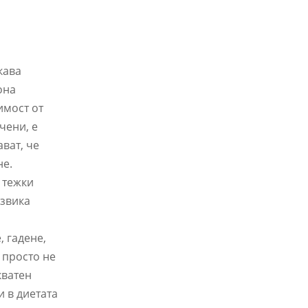
кава
она
имост от
чени, е
ват, че
не.
 тежки
извика
, гадене,
 просто не
кватен
и в диетата