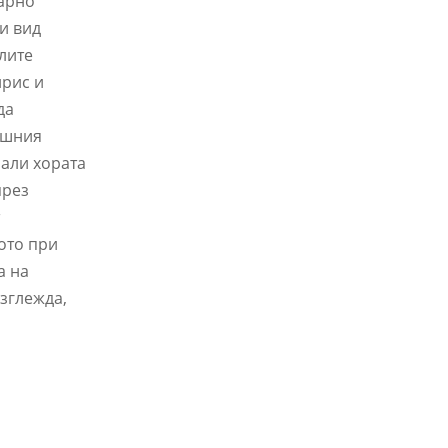
харно
зи вид
лите
ирис и
да
ашния
рали хората
през
т
кото при
а на
зглежда,