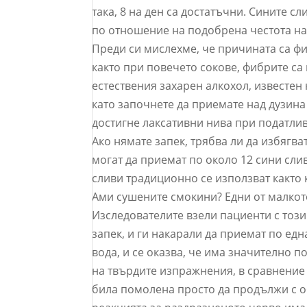
така, 8 на ден са достатъчни. Сините сл
по отношение на подобрена честота на
Преди си мислехме, че причината са фиб
както при повечето сокове, фибрите с
естествения захарен алкохол, известен 
като започнете да приемате над дузина
достигне лаксативни нива при податлив
Ако нямате запек, трябва ли да избягват
могат да приемат по около 12 сини сли
сливи традиционно се използват както к
Ами сушените смокини? Едни от малкот
Изследователите взели пациенти с този
запек, и ги накарали да приемат по едн
вода, и се оказва, че има значително п
на твърдите изпражнения, в сравнение 
била помолена просто да продължи с о