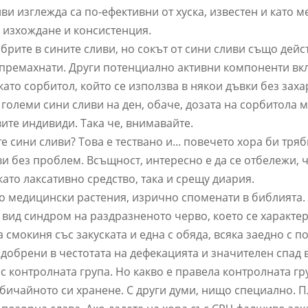
иви изглежда са по-ефективни от хуска, известен и като 
 изхождане и консистенция.
рите в сините сливи, но сокът от сини сливи също дейст
а премахнати. Други потенциално активни компоненти в
като сорбитол, който се използва в някои дъвки без заха
 големи сини сливи на ден, обаче, дозата на сорбитола 
ите индивиди. Така че, внимавайте.
е сини сливи? Това е тествано и... повечето хора би тря
ви без проблем. Всъщност, интересно е да се отбележи, 
ато лаксативно средство, така и срещу диария.
о медицински растения, изрично споменати в библията.
 вид синдром на раздразненото черво, което се характе
а смокиня със закуската и една с обяда, всяка заедно с п
одобрени в честотата на дефекацията и значителен спад 
с контролната група. Но какво е правела контролната гр
бичайното си хранене. С други думи, нищо специално. 