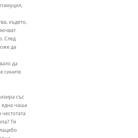
метамуцил,
ва, където,
ключват
р. След
може да
бвало да
че сините
ризира със
о една чаша
в честотата
упа? Тя
Плацебо