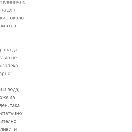
ни клинично
на ден.
ки с около
оито са
рана да
а да не
у запека
харно
 и вода;
може да
ен, така
достатъчно
чително
ливи; и