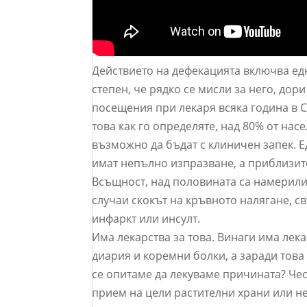
Действието на дефекацията включва едн
степен, че рядко се мисли за него, дори
посещения при лекаря всяка година в 
това как го определяте, над 80% от насе
възможно да бъдат с клиничен запек. Е
имат непълно изпразване, а приблизит
Всъщност, над половината са намерили 
случаи скокът на кръвното налягане, 
инфаркт или инсулт.
Има лекарства за това. Винаги има лека
диария и коремни болки, а заради това
се опитаме да лекуваме причината? Че
прием на цели растителни храни или не