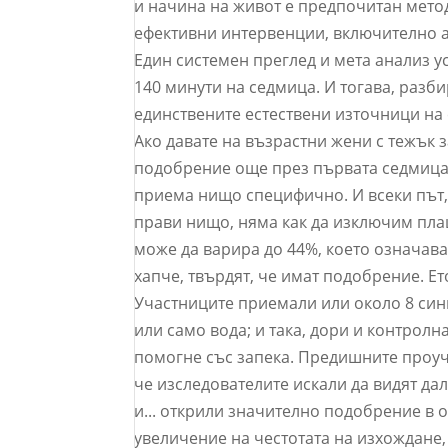
и начина на живот е предпочитан мето
ефективни интервенции, включително а
Един системен преглед и мета анализ у
140 минути на седмица. И тогава, разби
единствените естествени източници на
Ако давате на възрастни жени с тежък з
подобрение още през първата седмица.
приема нищо специфично. И всеки път, 
прави нищо, няма как да изключим пла
може да варира до 44%, което означава,
хапче, твърдят, че имат подобрение. Ет
Участниците приемали или около 8 сини
или само вода; и така, дори и контролн
помогне със запека. Предишните проучв
че изследователите искали да видят да
и... открили значително подобрение в
увеличение на честотата на изхождане,