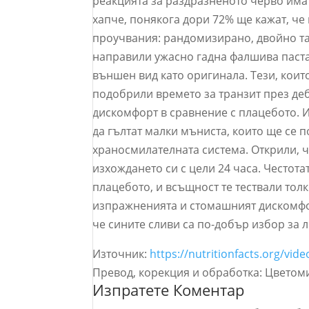
реакцията за раздразненото черво има
хапче, понякога дори 72% ще кажат, че 
проучвания: рандомизирано, двойно та
направили ужасно гадна фалшива паста 
външен вид като оригинала. Тези, коит
подобрили времето за транзит през де
дискомфорт в сравнение с плацебото. 
да гълтат малки мъниста, които ще се п
храносмилателната система. Открили, ч
изхождането си с цели 24 часа. Честот
плацебото, и всъщност те тествали тол
изпражненията и стомашният дискомфорт
че сините сливи са по-добър избор за 
Източник:
https://nutritionfacts.org/vid
Превод, корекция и обработка: Цветом
Изпратете Коментар