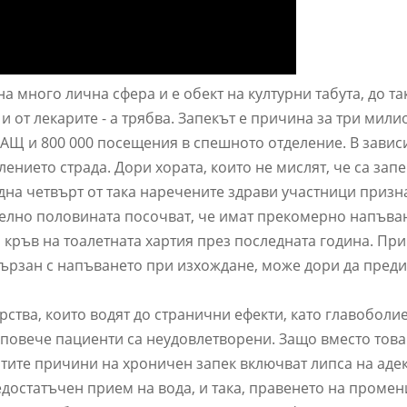
а много лична сфера и е обект на културни табута, до та
 и от лекарите - а трябва. Запекът е причина за три мили
САЩ и 800 000 посещения в спешното отделение. В завис
лението страда. Дори хората, които не мислят, че са запе
дна четвърт от така наречените здрави участници призна
елно половината посочват, че имат прекомерно напъва
кръв на тоалетната хартия през последната година. При
свързан с напъването при изхождане, може дори да пред
рства, които водят до странични ефекти, като главоболие
 повече пациенти са неудовлетворени. Защо вместо това
стите причини на хроничен запек включват липса на аде
достатъчен прием на вода, и така, правенето на промен