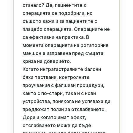
станало? Да, пациентите с
операцията се подобрили, но
същото важи и за пациентите с
плацебо операцията. Операциите не
са ефективни на практика. В
момента операцията на ротаторния
маншон е изправена пред същата
криза на доверието.
Когато интрагастралните балони
бяха тествани, контролните
проучвания с фалшиви процедури,
както с по-стари, така и с нови
устройства, понякога не успяваха да
предложат ползи за отслабването.
Дори и когато имат ефект,
отслабването може да бъде