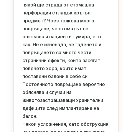
някой ще страда от стомашна
перфорация с гладък кръгъл
предмет? Чрез толкова много
повръщане, че стомахът се
разкъсва и пациентът умира, ето
как. Не е изненада, че гаденето и
повръщането са много чести
странични ефекти, които засягат
повечето хора, които имат
поставени балони в себе си.
Постоянното повръщане вероятно
обяснява и случаи на
животозастрашаващи хранителни
дефицити след имплантиране на
балон.
Някои усложнения, като обструкция