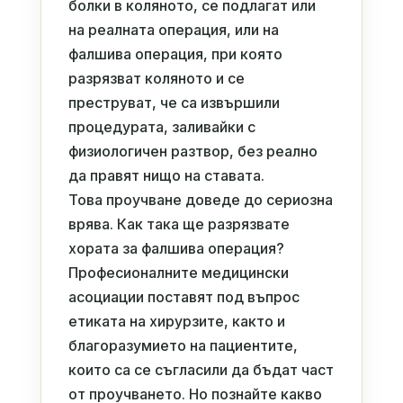
болки в коляното, се подлагат или
на реалната операция, или на
фалшива операция, при която
разрязват коляното и се
преструват, че са извършили
процедурата, заливайки с
физиологичен разтвор, без реално
да правят нищо на ставата.
Това проучване доведе до сериозна
врява. Как така ще разрязвате
хората за фалшива операция?
Професионалните медицински
асоциации поставят под въпрос
етиката на хирурзите, както и
благоразумието на пациентите,
които са се съгласили да бъдат част
от проучването. Но познайте какво