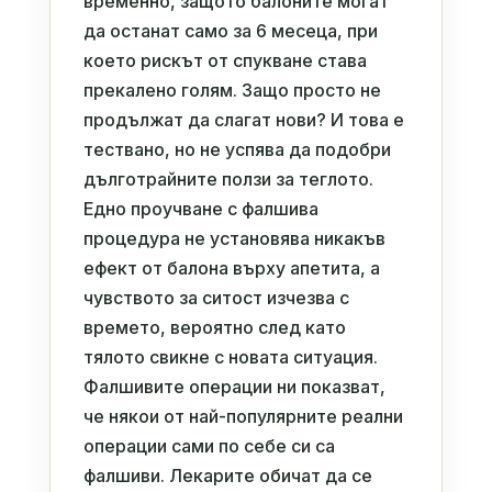
временно, защото балоните могат
да останат само за 6 месеца, при
което рискът от спукване става
прекалено голям. Защо просто не
продължат да слагат нови? И това е
тествано, но не успява да подобри
дълготрайните ползи за теглото.
Едно проучване с фалшива
процедура не установява никакъв
ефект от балона върху апетита, а
чувството за ситост изчезва с
времето, вероятно след като
тялото свикне с новата ситуация.
Фалшивите операции ни показват,
че някои от най-популярните реални
операции сами по себе си са
фалшиви. Лекарите обичат да се