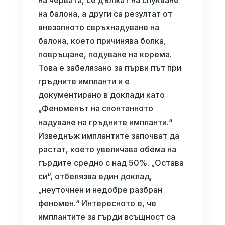
на червата, се дължат на спукване
на балона, а други са резултат от
внезапното свръхнадуване на
балона, което причинява болка,
повръщане, подуване на корема.
Това е забелязано за първи път при
гръдните импланти и е
документирано в доклади като
„Феноменът на спонтанното
надуване на гръдните импланти.“
Изведнъж имплантите започват да
растат, което увеличава обема на
гърдите средно с над 50%. „Остава
си“, отбелязва един доклад,
„неуточнен и недобре разбран
феномен.“ Интересното е, че
имплантите за гърди всъщност са