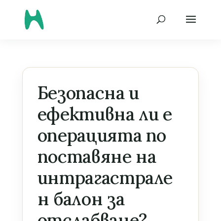
Безопасна и
ефективна ли е
операцията по
поставяне на
интрагастрале
н балон за
отслабване?