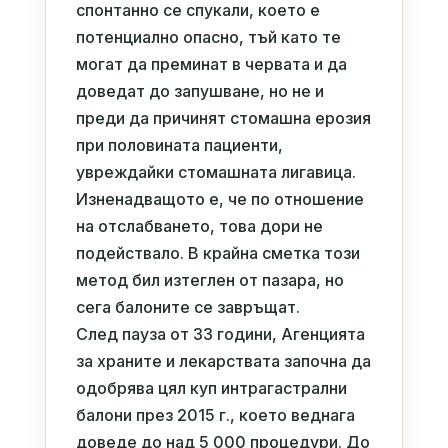
спонтанно се спукали, което е
потенциално опасно, тъй като те
могат да преминат в червата и да
доведат до запушване, но не и
преди да причинят стомашна ерозия
при половината пациенти,
увреждайки стомашната лигавица.
Изненадващото е, че по отношение
на отслабването, това дори не
подействало. В крайна сметка този
метод бил изтеглен от пазара, но
сега балоните се завръщат.
След пауза от 33 години, Агенцията
за храните и лекарствата започна да
одобрява цял куп интрагастрални
балони през 2015 г., което веднага
доведе до над 5 000 процедури. До