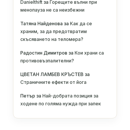
Danielthift
за
Горещите вълни при
менопауза не са неизбежни
Татяна Найденова
за
Как да се
храним, за да предотвратим
скъсяването на теломера?
Радостин Димитров
за
Кои храни са
противовъзпалителни?
ЦВЕТАН ЛАМБЕВ КРЪСТЕВ
за
Страничните ефекти от йога
Петър
за
Най-добрата позиция за
ходене по голяма нужда при запек