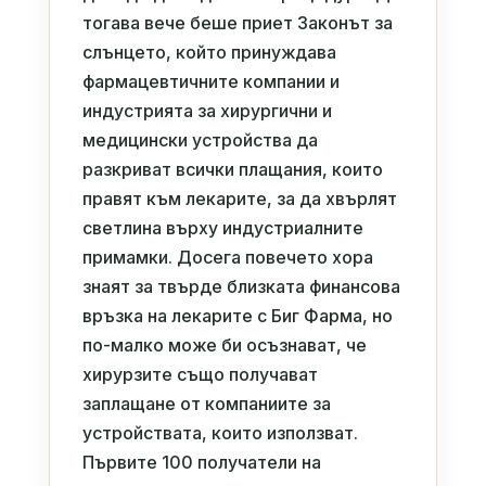
тогава вече беше приет Законът за
слънцето, който принуждава
фармацевтичните компании и
индустрията за хирургични и
медицински устройства да
разкриват всички плащания, които
правят към лекарите, за да хвърлят
светлина върху индустриалните
примамки. Досега повечето хора
знаят за твърде близката финансова
връзка на лекарите с Биг Фарма, но
по-малко може би осъзнават, че
хирурзите също получават
заплащане от компаниите за
устройствата, които използват.
Първите 100 получатели на