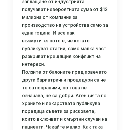
заплащане от индустрията
получават невероятната сума от $12
милиона от компании за
производство на устройства само за
една година. И все пак
възмутителното е, че когато
публикуват статии, само малка част
разкриват крещящия конфликт на
интереси.
Ползите от балоните пред повечето
други бариатрични процедури са че
те са поправими, но това не
означава, че са добри. Агенцията по
храните и лекарствата публикува
поредица съвети за рисковете,
които включват и смъртни случаи на
пациенти. Чакайте малко. Как така