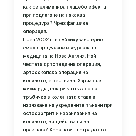
как се елиминира плацебо ефекта
при подлагане на някаква
процедура? Чрез фалшива
операция.
През 2002 г. е публикувано едно
смело проучване в журнала по
медицина на Нова Англия. Най-
честата ортопедична операция,
артроскопска операция на
коляното, е тествана. Харчат се
милиарди долари за пъхане на
тръбичка в коленната става и
изрязване на увредените тъкани при
остеоартрит и наранявания на
коляното, но действа ли на
практика? Хора, които страдат от