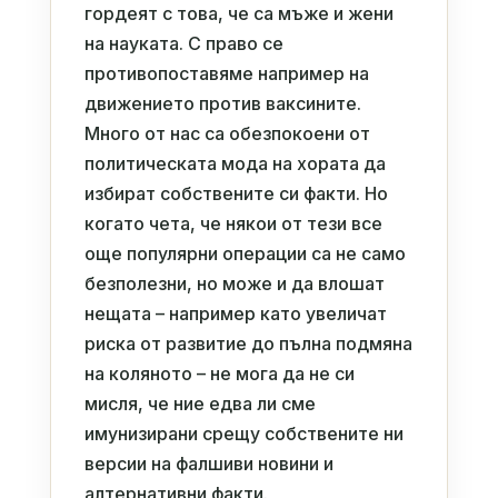
гордеят с това, че са мъже и жени
на науката. С право се
противопоставяме например на
движението против ваксините.
Много от нас са обезпокоени от
политическата мода на хората да
избират собствените си факти. Но
когато чета, че някои от тези все
още популярни операции са не само
безполезни, но може и да влошат
нещата – например като увеличат
риска от развитие до пълна подмяна
на коляното – не мога да не си
мисля, че ние едва ли сме
имунизирани срещу собствените ни
версии на фалшиви новини и
алтернативни факти.