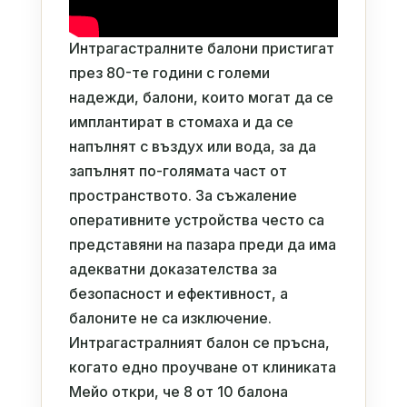
Интрагастралните балони пристигат
през 80-те години с големи
надежди, балони, които могат да се
имплантират в стомаха и да се
напълнят с въздух или вода, за да
запълнят по-голямата част от
пространството. За съжаление
оперативните устройства често са
представяни на пазара преди да има
адекватни доказателства за
безопасност и ефективност, а
балоните не са изключение.
Интрагастралният балон се пръсна,
когато едно проучване от клиниката
Мейо откри, че 8 от 10 балона