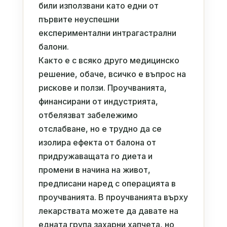
били използвани като едни от
първите неуспешни
експериментални интрагастрални
балони.
Както е с всяко друго медицинско
решение, обаче, всичко е въпрос на
рискове и ползи. Проучванията,
финансирани от индустрията,
отбелязват забележимо
отслабване, но е трудно да се
изолира ефекта от балона от
придружаващата го диета и
промени в начина на живот,
предписани наред с операцията в
проучванията. В проучванията върху
лекарствата можете да давате на
едната група захарни хапчета, но