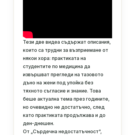
Тези две видеа съдържат описания,
които са трудни за възприемане от
някои хора: практиката на
студентите по медицина да
извършват прегледи на тазовото
дъно на жени под упойка без
тяхното съгласие и знание. Това
беше актуална тема през годините,
но очевидно не достатъчно, след
като практиката продължава и до
ден-днешен.
От „Сърдечна недостатъчност“,