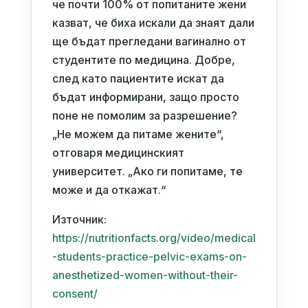
че почти 100% от попитаните жени
казват, че биха искали да знаят дали
ще бъдат прегледани вагинално от
студентите по медицина. Добре,
след като пациентите искат да
бъдат информирани, защо просто
поне не помолим за разрешение?
„Не можем да питаме жените“,
отговаря медицинският
университет. „Ако ги попитаме, те
може и да откажат.“
Източник:
https://nutritionfacts.org/video/medical
-students-practice-pelvic-exams-on-
anesthetized-women-without-their-
consent/