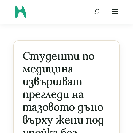
Студенти по
медицина
извършват
прегледи на
тазовото дъно
върху жени под
упойка без