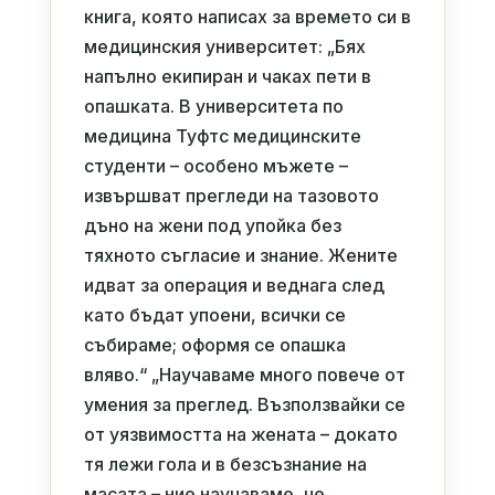
книга, която написах за времето си в
медицинския университет: „Бях
напълно екипиран и чаках пети в
опашката. В университета по
медицина Туфтс медицинските
студенти – особено мъжете –
извършват прегледи на тазовото
дъно на жени под упойка без
тяхното съгласие и знание. Жените
идват за операция и веднага след
като бъдат упоени, всички се
събираме; оформя се опашка
вляво.“ „Научаваме много повече от
умения за преглед. Възползвайки се
от уязвимостта на жената – докато
тя лежи гола и в безсъзнание на
масата – ние научаваме, че