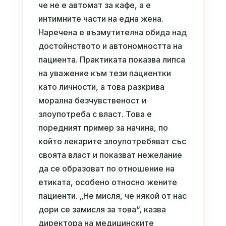
че не е автомат за кафе, а е
интимните части на една жена.
Наречена е възмутителна обида над
достойнството и автономността на
пациента. Практиката показва липса
на уважение към тези пациентки
като личности, а това разкрива
морална безчувственост и
злоупотреба с власт. Това е
поредният пример за начина, по
който лекарите злоупотребяват със
своята власт и показват нежелание
да се образоват по отношение на
етиката, особено относно жените
пациенти. „Не мисля, че някой от нас
дори се замисля за това“, казва
директора на медицинските