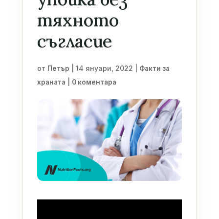
тяхното
съгласие
от
|
14 януари, 2022
|
Петър
Факти за
|
храната
0 коментара