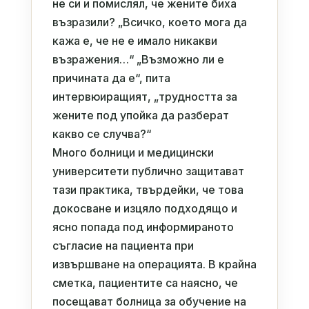
не си и помислял, че жените биха
възразили? „Всичко, което мога да
кажа е, че не е имало никакви
възражения…“ „Възможно ли е
причината да е“, пита
интервюиращият, „трудността за
жените под упойка да разберат
какво се случва?“
Много болници и медицински
университети публично защитават
тази практика, твърдейки, че това
докосване и изцяло подходящо и
ясно попада под информираното
съгласие на пациента при
извършване на операцията. В крайна
сметка, пациентите са наясно, че
посещават болница за обучение на