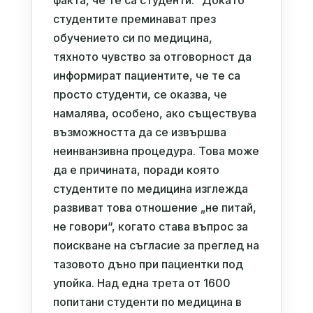
факта, че те са студенти.“ Докато
студентите преминават през
обучението си по медицина,
тяхното чувство за отговорност да
информират пациентите, че те са
просто студенти, се оказва, че
намалява, особено, ако съществува
възможността да се извършва
неинванзивна процедура. Това може
да е причината, поради която
студентите по медицина изглежда
развиват това отношение „не питай,
не говори“, когато става въпрос за
поискване на съгласие за преглед на
тазовото дъно при пациентки под
упойка. Над една трета от 1600
попитани студенти по медицина в