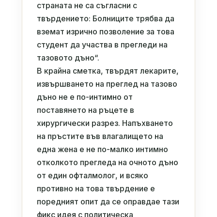
страната не са съгласни с
твърдението: Болниците трябва да
вземат изрично позволение за това
студент да участва в прегледи на
тазовото дъно“.
В крайна сметка, твърдят лекарите,
извършването на преглед на тазово
дъно не е по-интимно от
поставянето на ръцете в
хирургически разрез. Напъхването
на пръстите във влагалището на
една жена е не по-малко интимно
отколкото прегледа на очното дъно
от един офталмолог, и всяко
противно на това твърдение е
поредният опит да се оправдае тази
фикс идея с политическа