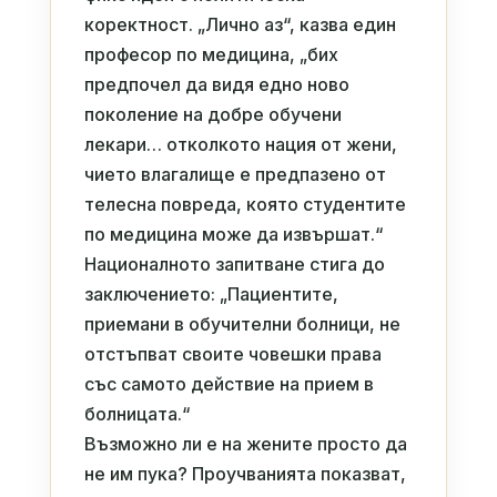
коректност. „Лично аз“, казва един
професор по медицина, „бих
предпочел да видя едно ново
поколение на добре обучени
лекари… отколкото нация от жени,
чието влагалище е предпазено от
телесна повреда, която студентите
по медицина може да извършат.“
Националното запитване стига до
заключението: „Пациентите,
приемани в обучителни болници, не
отстъпват своите човешки права
със самото действие на прием в
болницата.“
Възможно ли е на жените просто да
не им пука? Проучванията показват,