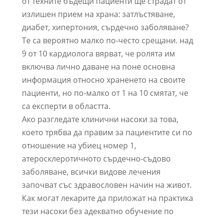
от техните бъдещи пациенти ще страдат от
излишен прием на храна: затлъстяване,
диабет, хипертония, сърдечно заболяване?
Те са вероятно малко по-често срещани. над
9 от 10 кардиолога вярват, че ролята им
включва лично даване на поне основна
информация относно храненето на своите
пациенти, но по-малко от 1 на 10 смятат, че
са експерти в областта.
Ако разгледате клинични насоки за това,
което трябва да правим за пациентите си по
отношение на убиец номер 1,
атеросклеротичното сърдечно-съдово
заболяване, всички видове лечения
започват със здравословен начин на живот.
Как могат лекарите да приложат на практика
тези насоки без адекватно обучение по