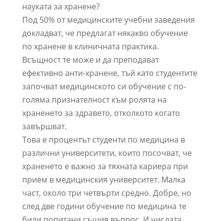
науката за хранене?
Под 50% от медицинските учебни заведения
докладват, че предлагат някакво обучение
по хранене в клиничната практика.
Всъщност те може и да преподават
ефективно анти-хранене, тъй като студентите
започват медицинското си обучение с по-
голяма признателност към ролята на
храненето за здравето, отколкото когато
завършват.
Това е процентът студенти по медицина в
различни университети, които посочват, че
храненето е важно за тяхната кариера при
прием в медицинския университет. Малка
част, около три четвърти средно. Добре, но
след две години обучение по медицина те
били попитани същия въпрос. И числата