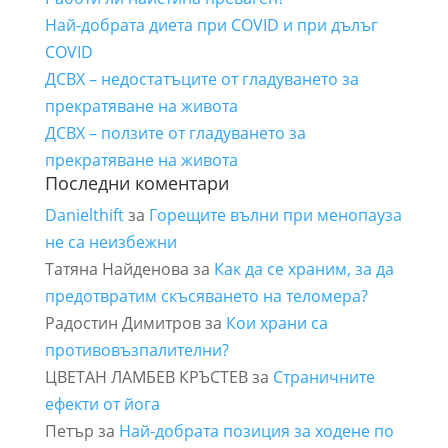
Най-добрата диета при COVID и при дълъг
COVID
ДСВХ – недостатъците от гладуването за
прекратяване на живота
ДСВХ – ползите от гладуването за
прекратяване на живота
Последни коментари
Danielthift
за
Горещите вълни при менопауза
не са неизбежни
Татяна Найденова
за
Как да се храним, за да
предотвратим скъсяването на теломера?
Радостин Димитров
за
Кои храни са
противовъзпалителни?
ЦВЕТАН ЛАМБЕВ КРЪСТЕВ
за
Страничните
ефекти от йога
Петър
за
Най-добрата позиция за ходене по