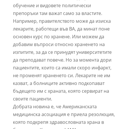
обучение и видовете политически
препоръки там важат само за властите.
Например, правителството може да изиска
лекарите, работещи във ВА, да минат поне
основен курс по хранене. Или можем да
добавим въпроси относно храненето на
изпитите, за да се принудят университетите
да преподават повече. Но за момента дори
пациентите, които са имали скоро инфаркт,
не променят храненето си. Лекарите не им
казват, а болниците активно подкопават
бъдещето им с храната, която сервират на
своите пациенти.
Добрата новина е, че Американската
медицинска асоциация е приела резолюция,
която подкрепя здравословната храна в