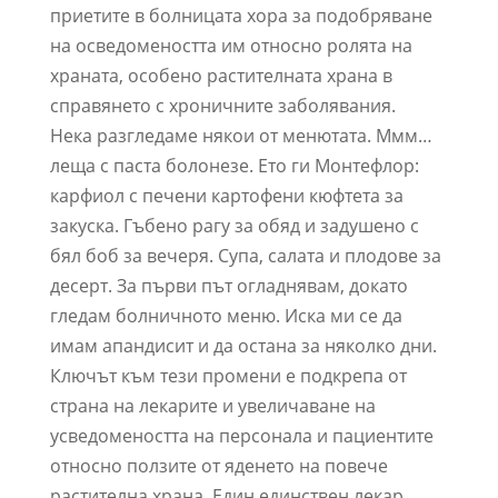
приетите в болницата хора за подобряване
на осведомеността им относно ролята на
храната, особено растителната храна в
справянето с хроничните заболявания.
Нека разгледаме някои от менютата. Ммм…
леща с паста болонезе. Ето ги Монтефлор:
карфиол с печени картофени кюфтета за
закуска. Гъбено рагу за обяд и задушено с
бял боб за вечеря. Супа, салата и плодове за
десерт. За първи път огладнявам, докато
гледам болничното меню. Иска ми се да
имам апандисит и да остана за няколко дни.
Ключът към тези промени е подкрепа от
страна на лекарите и увеличаване на
усведомеността на персонала и пациентите
относно ползите от яденето на повече
растителна храна. Един единствен лекар