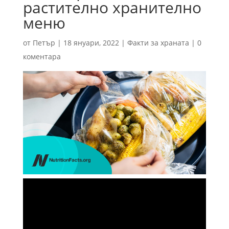
растително хранително
меню
от
Петър
|
18 януари, 2022
|
Факти за храната
|
0
коментара