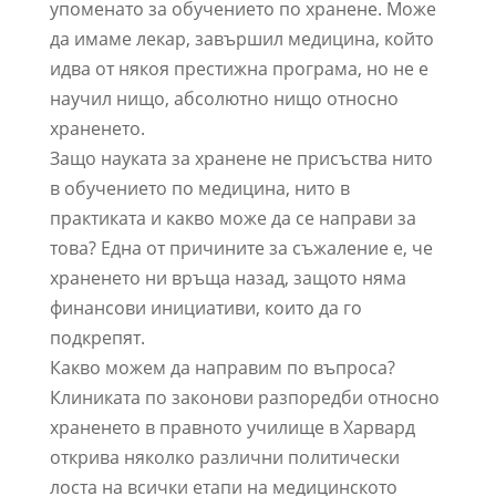
упоменато за обучението по хранене. Може
да имаме лекар, завършил медицина, който
идва от някоя престижна програма, но не е
научил нищо, абсолютно нищо относно
храненето.
Защо науката за хранене не присъства нито
в обучението по медицина, нито в
практиката и какво може да се направи за
това? Една от причините за съжаление е, че
храненето ни връща назад, защото няма
финансови инициативи, които да го
подкрепят.
Какво можем да направим по въпроса?
Клиниката по законови разпоредби относно
храненето в правното училище в Харвард
открива няколко различни политически
лоста на всички етапи на медицинското