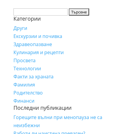
Търсене
Категории
за:
Други
Екскурзии и почивка
Здравеопазване
Кулинария и рецепти
Просвета
Технологии
Факти за храната
Фамилия
Родителство
Финанси
Последни публикации
Горещите вълни при менопауза не са
неизбежни
Работи ли наистина преваген?