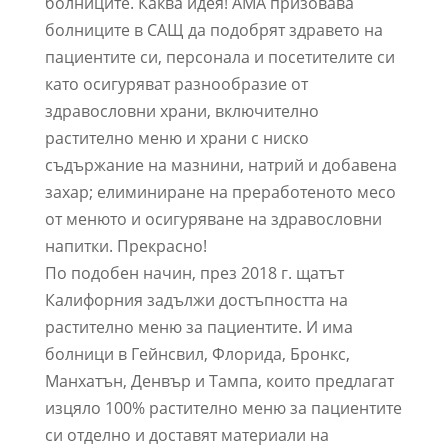
болниците. Каква идея! АМА призовава
болниците в САЩ да подобрят здравето на
пациентите си, персонала и посетителите си
като осигуряват разнообразие от
здравословни храни, включително
растително меню и храни с ниско
съдържание на мазнини, натрий и добавена
захар; елиминиране на преработеното месо
от менюто и осигуряване на здравословни
напитки. Прекрасно!
По подобен начин, през 2018 г. щатът
Калифорния задължи достъпността на
растително меню за пациентите. И има
болници в Гейнсвил, Флорида, Бронкс,
Манхатън, Денвър и Тампа, които предлагат
изцяло 100% растително меню за пациентите
си отделно и доставят материали на