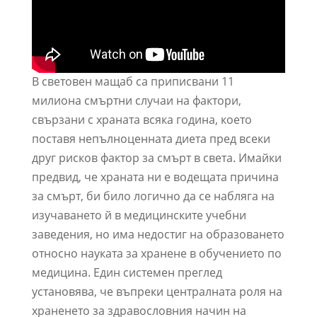
В световен мащаб са приписвани 11
милиона смъртни случаи на фактори,
свързани с храната всяка година, което
поставя непълноценната диета пред всеки
друг рисков фактор за смърт в света. Имайки
предвид, че храната ни е водещата причина
за смърт, би било логично да се набляга на
изучаването й в медицинските учебни
заведения, но има недостиг на образоването
относно науката за хранене в обучението по
медицина. Един системен преглед
установява, че въпреки централната роля на
храненето за здравословния начин на