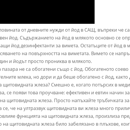
ловината от дневните нужди от йод в САЩ, въпреки че с
вен йод. Съдържанието на йод в млякото основно се опр
ащи йод дезинфектанти за вимета. Остатъците от йод в 
сяването на повърхността на виметата. Вимето се напръ
адин и йодът просто прониква в млякото.
 пазара не са обогатени също с йод. Обогатеното соево
елните млека, но дори и да беше обогатено с йод, както
на щитовидната жлеза? Смешно е, когато потърсих в мед
за, се появи това проучване: ефективен и евтин начин з
 на щитовидната жлеза. Просто напъхайте тръбичката за
а се, че на ултразвук щитовидната ви жлеза много прили
а повлияе функцията на щитовидната жлеза, произлиза пр
о на щитовидната жлеза било забелязано в плъхове, кои