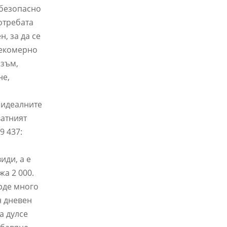
 безопасно
отребата
, за да се
рекомерно
изъм,
не,
т идеалните
ватният
9 437:
иди, а е
жа 2 000.
ърде много
н дневен
а дулсе