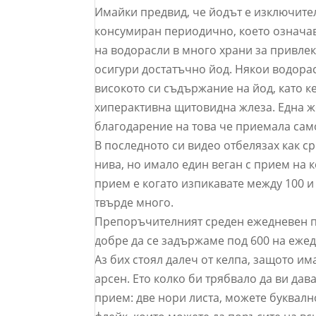
Имайки предвид, че йодът е изключите
консумиран периодично, което означава
на водорасли в много храни за привлек
осигури достатъчно йод. Някои водора
високото си съдържание на йод, като 
хиперактивна щитовидна жлеза. Една ж
благодарение на това че приемала само
В последното си видео отбелязах как ср
нива, но имало един веган с прием на к
прием е когато изпикавате между 100 и 
твърде много.
Препоръчителният среден ежедневен пр
добре да се задържаме под 600 на ежед
Аз бих стоял далеч от келпа, защото и
арсен. Ето колко би трябвало да ви да
прием: две нори листа, можете буквално