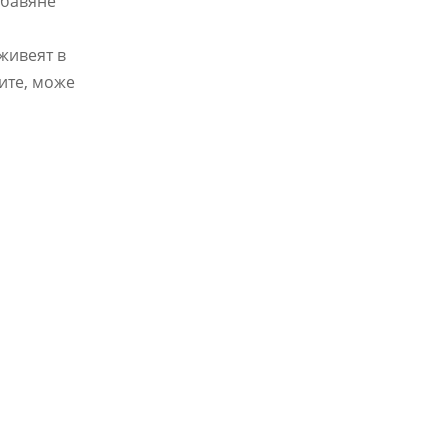
обавяне
живеят в
бите, може