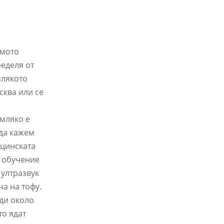
амото
еделя от
млякото
сква или се
 мляко е
 да кажем
ицинската
а обучение
 ултразвук
ча на тофу.
еди около
то ядат