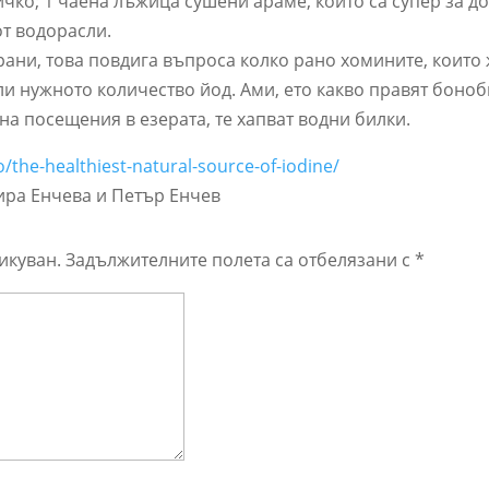
ичко; 1 чаена лъжица сушени араме, които са супер за д
от водорасли.
рани, това повдига въпроса колко рано хомините, които 
ли нужното количество йод. Ами, ето какво правят боно
на посещения в езерата, те хапват водни билки.
o/the-healthiest-natural-source-of-iodine/
ира Енчева и Петър Енчев
икуван.
Задължителните полета са отбелязани с
*