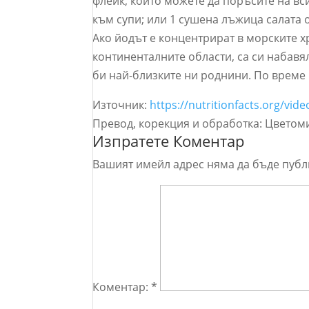
флейк, които можете да поръсите на вс
към супи; или 1 сушена лъжица салата 
Ако йодът е концентрират в морските х
континенталните области, са си набавя
би най-близките ни роднини. По време 
Източник:
https://nutritionfacts.org/vide
Превод, корекция и обработка: Цветом
Изпратете Коментар
Вашият имейл адрес няма да бъде публ
Коментар:
*