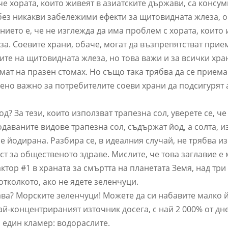
че хората, които живеят в азиатските държави, са консу
без никакви забележими ефекти за щитовидната жлеза, 
нието е, че не изглежда да има проблем с хората, които
а. Соевите храни, обаче, могат да възпрепятстват прие
ите на щитовидната жлеза, но това важи и за всички хра
мат на празен стомах. Но също така трябва да се приема
бено важно за потребителите соеви храни да подсигурят
д? За тези, които използват трапезна сол, уверете се, че
даваните видове трапезна сол, съдържат йод, а солта, 
е йодирана. Разбира се, в идеалния случай, не трябва и
ст за общественото здраве. Мислите, че това заглавие е
ктор #1 в храната за смъртта на планетата Земя, над тр
отколкото, ако не ядете зеленчуци.
ава? Морските зеленчуци! Можете да си набавите малко й
ай-концентрираният източник досега, с най 2 000% от дн
а един кламер: водораслите.