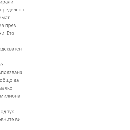
мирали
определено
 имат
ма през
ни. Ето
 адекватен
 е
използвана
зобщо да
 малко
и милиона
од тук-
евните ви