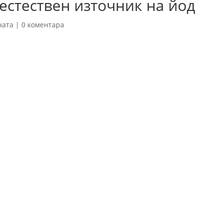
естествен източник на йод
ната
|
0 коментара