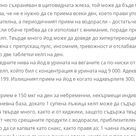
лно съхраняван в щитовидната жлеза, той може да бъде
, че не е нужно да се приема всеки ден, което прави уп
ателна, а периодичният прием на водорасли – достатъчен
сли обаче трябва да се използват с внимание, поради п
келп. Твърде много йод може да доведе до хипертиреоид
ена с препускащ пулс, инсомния, тревожност и отслабва
 две таблетки келп на ден.
едните нива на йод в урината на веганите са по-ниски о
елп, който бил с концентрация в урината над 9 000. Адек
199. Излишният прием на йод е когато надхвърлите 300; 
ием е 150 мкг на ден за небременни, некърмещи индив
невна база, докато 1 супена лъжица келп може да съдър
ма твърде много, както и от хиджики, защото съдържа тв
ват често срещаните продукти с водорасли, приблизителе
 да си хапвате като снакс, както правя аз; 1 чаена лъжиц