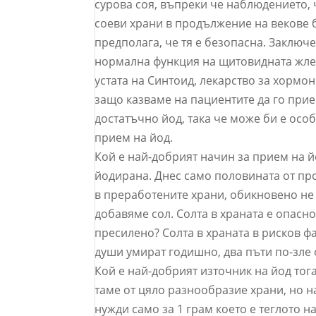
сурова соя, въпреки че наблюдението, 
соеви храни в продължение на векове 
предполага, че тя е безопасна. Заключе
нормална функция на щитовидната жлез
устата на Синтоид, лекарство за хормон
защо казваме на пациентите да го прие
достатъчно йод, така че може би е осо
прием на йод.
Кой е най-добрият начин за прием на йо
йодирана. Днес само половината от про
в преработените храни, обикновено не 
добавяме сол. Солта в храната е опасно
пресилено? Солта в храната в рисков фа
души умират годишно, два пъти по-зле 
Кой е най-добрият източник на йод тог
таме от цяло разнообразие храни, но н
нужди само за 1 грам което е теглото н