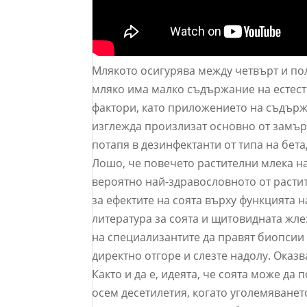
Млякото осигурява между четвърт и по
мляко има малко съдържание на естест
фактори, като приложението на съдърж
изглежда произлизат основно от замър
потапя в дезинфектанти от типа на бет
Лошо, че повечето растителни млека на
вероятно най-здравословното от растит
за ефектите на соята върху функцията 
литература за соята и щитовидната жле
на специализантите да правят биопсии
директно отгоре и слезте надолу. Оказв
Както и да е, идеята, че соята може д
осем десетилетия, когато уголемяванет