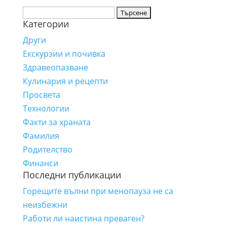
Търсене
Категории
за:
Други
Екскурзии и почивка
Здравеопазване
Кулинария и рецепти
Просвета
Технологии
Факти за храната
Фамилия
Родителство
Финанси
Последни публикации
Горещите вълни при менопауза не са
неизбежни
Работи ли наистина преваген?