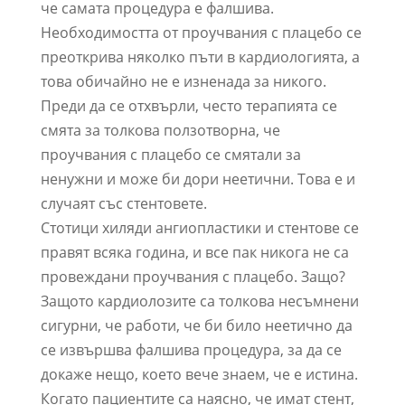
че самата процедура е фалшива.
Необходимостта от проучвания с плацебо се
преоткрива няколко пъти в кардиологията, а
това обичайно не е изненада за никого.
Преди да се отхвърли, често терапията се
смята за толкова ползотворна, че
проучвания с плацебо се смятали за
ненужни и може би дори неетични. Това е и
случаят със стентовете.
Стотици хиляди ангиопластики и стентове се
правят всяка година, и все пак никога не са
провеждани проучвания с плацебо. Защо?
Защото кардиолозите са толкова несъмнени
сигурни, че работи, че би било неетично да
се извършва фалшива процедура, за да се
докаже нещо, което вече знаем, че е истина.
Когато пациентите са наясно, че имат стент,