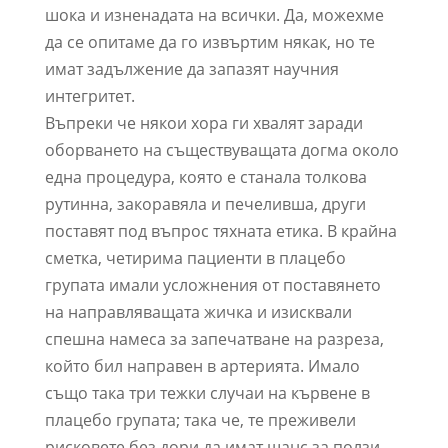
шока и изненадата на всички. Да, можехме
да се опитаме да го извъртим някак, но те
имат задължение да запазят научния
интегритет.
Въпреки че някои хора ги хвалят заради
оборването на съществуващата догма около
една процедура, която е станала толкова
рутинна, закоравяла и печеливша, други
поставят под въпрос тяхната етика. В крайна
сметка, четирима пациенти в плацебо
групата имали усложнения от поставянето
на направляващата жичка и изисквали
спешна намеса за запечатване на разреза,
който бил направен в артерията. Имало
също така три тежки случаи на кървене в
плацебо групата; така че, те преживели
рисковете без дори да имат шанс за ползи.