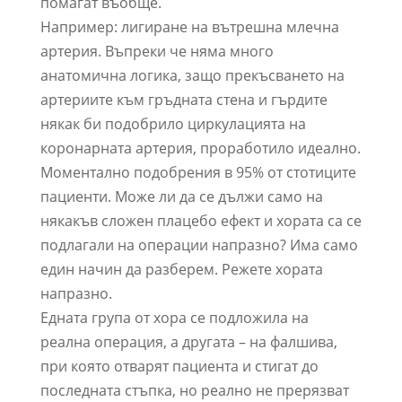
помагат въобще.
Например: лигиране на вътрешна млечна
артерия. Въпреки че няма много
анатомична логика, защо прекъсването на
артериите към гръдната стена и гърдите
някак би подобрило циркулацията на
коронарната артерия, проработило идеално.
Моментално подобрения в 95% от стотиците
пациенти. Може ли да се дължи само на
някакъв сложен плацебо ефект и хората са се
подлагали на операции напразно? Има само
един начин да разберем. Режете хората
напразно.
Едната група от хора се подложила на
реална операция, а другата – на фалшива,
при която отварят пациента и стигат до
последната стъпка, но реално не прерязват