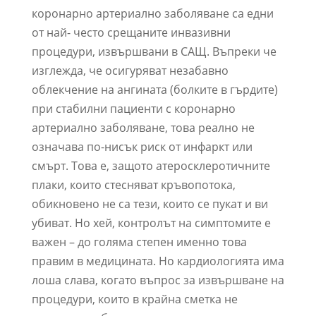
коронарно артериално заболяване са едни
от най- често срещаните инвазивни
процедури, извършвани в САЩ. Въпреки че
изглежда, че осигуряват незабавно
облекчение на ангината (болките в гърдите)
при стабилни пациенти с коронарно
артериално заболяване, това реално не
означава по-нисък риск от инфаркт или
смърт. Това е, защото атеросклеротичните
плаки, които стесняват кръвопотока,
обикновено не са тези, които се пукат и ви
убиват. Но хей, контролът на симптомите е
важен – до голяма степен именно това
правим в медицината. Но кардиологията има
лоша слава, когато въпрос за извършване на
процедури, които в крайна сметка не