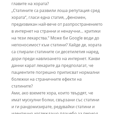
главите на хората?
„Статините са развили лоша репутация сред
хората“, гласи една статия, „феномен,
предизвикан най-вече от разпространението
в интернет на странни и ненаучни… критики
на тези лекарства.“ Може би Google води до
непоносимост към статини? Хайде де, хората
са спирали статините си десетилетия наред,
дори преди навлизането на интернет. Какви
данни карат лекарите да предполагат, че
пациентите погрешно приписват нормални
болежки на страничните ефекти на
статините?
Ами, ако вземете хора, които твърдят, че
имат мускулни болки, свързани със статини
и ги рандомизирате, редувайки статини и
идентично изглеждащо плацебо за период