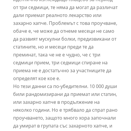
от три седмици, те няма да могат да различат
дали приемат реалното лекарство или
захарно хапче. Проблемът с това проучване,
обаче е, че може да отнеме месеци не само
да развият мускулни болки, предизвикани от
статините, но и месеци преди те да
преминат, така че не е чудно, че с три
седмици прием, три седмици спиране на
приема не е достатъчно за участниците да
определят кое кое е.
Но тези данни са по-убедителни. 10 000 души
били рандомизирани да приемат или статин,
или захарно хапче в продължение на
няколко години. Но е трябвало да спрат рано
проучването, защото много хора започнали
да умират в групата със захарното хапче, и