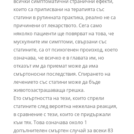
всички симптоматични странични ефекти,
които са приписвани на терапията със
статини в рутинната практика, реално не са
причинени от лекарството. Сега само
няколко пациенти ще повярват на това, че
мускулните им симптоми, свързани със
статините, са от психогенен произход, което
означава, че всичко е в главата им, но
отказът им да приемат може да има
смъртоносни последствия. Спирането на
лечението със статини може да бъде
животозастрашаваща грешка.
Ето смъртността на тези, които спрели
статините след вероятна нежелана реакция,
в сравнение с тези, които се придържали
към тях. Това означава около 1
допълнителен смъртен случай за всеки 83