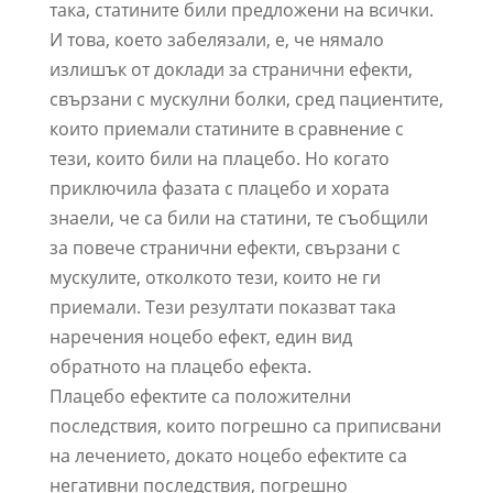
така, статините били предложени на всички.
И това, което забелязали, е, че нямало
излишък от доклади за странични ефекти,
свързани с мускулни болки, сред пациентите,
които приемали статините в сравнение с
тези, които били на плацебо. Но когато
приключила фазата с плацебо и хората
знаели, че са били на статини, те съобщили
за повече странични ефекти, свързани с
мускулите, отколкото тези, които не ги
приемали. Тези резултати показват така
наречения ноцебо ефект, един вид
обратното на плацебо ефекта.
Плацебо ефектите са положителни
последствия, които погрешно са приписвани
на лечението, докато ноцебо ефектите са
негативни последствия, погрешно