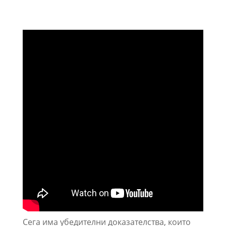
Сега има убедителни доказателства, които