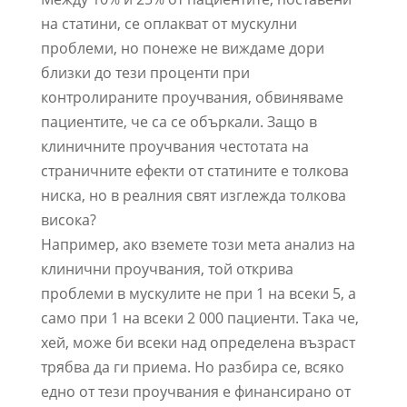
на статини, се оплакват от мускулни
проблеми, но понеже не виждаме дори
близки до тези проценти при
контролираните проучвания, обвиняваме
пациентите, че са се объркали. Защо в
клиничните проучвания честотата на
страничните ефекти от статините е толкова
ниска, но в реалния свят изглежда толкова
висока?
Например, ако вземете този мета анализ на
клинични проучвания, той открива
проблеми в мускулите не при 1 на всеки 5, а
само при 1 на всеки 2 000 пациенти. Така че,
хей, може би всеки над определена възраст
трябва да ги приема. Но разбира се, всяко
едно от тези проучвания е финансирано от