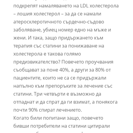
подкрепят намаляването на LDL холестерола
– лошия холестерол – за да се намали
атеросклеротичното сърдечно-съдово
заболяване, убиец номер едно на мъже и
жени. И така, защо придържането към
терапия със статини за понижаване на
холестерола е такова голямо
предизвикателство? Повечето проучвания
съобщават за поне 40%, а други за 80% от
пациентите, които не са се придържали
напълно към препоръките за лечение със
статини. Три четвърти е възможно да
отпаднат и да спрат да ги взимат, а понякога
почти 90% спират лечението.
Когато били попитани защо, повечето
бивши потребители на статини цитирали