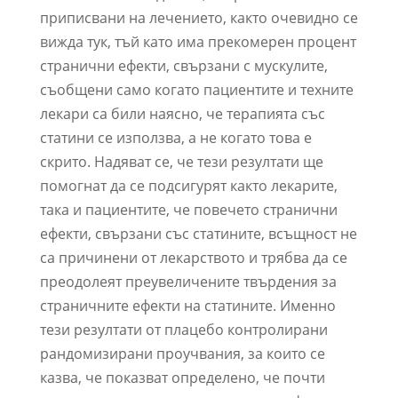
приписвани на лечението, както очевидно се
вижда тук, тъй като има прекомерен процент
странични ефекти, свързани с мускулите,
съобщени само когато пациентите и техните
лекари са били наясно, че терапията със
статини се използва, а не когато това е
скрито. Надяват се, че тези резултати ще
помогнат да се подсигурят както лекарите,
така и пациентите, че повечето странични
ефекти, свързани със статините, всъщност не
са причинени от лекарството и трябва да се
преодолеят преувеличените твърдения за
страничните ефекти на статините. Именно
тези резултати от плацебо контролирани
рандомизирани проучвания, за които се
казва, че показват определено, че почти