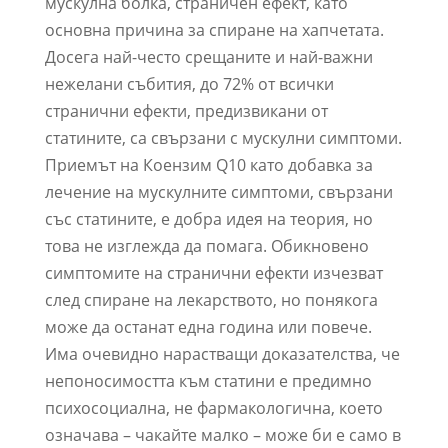
мускулна болка, страничен ефект, като
основна причина за спиране на хапчетата.
Досега най-често срещаните и най-важни
нежелани събития, до 72% от всички
странични ефекти, предизвикани от
статините, са свързани с мускулни симптоми.
Приемът на Коензим Q10 като добавка за
лечение на мускулните симптоми, свързани
със статините, е добра идея на теория, но
това не изглежда да помага. Обикновено
симптомите на странични ефекти изчезват
след спиране на лекарството, но понякога
може да останат една година или повече.
Има очевидно нарастващи доказателства, че
непоносимостта към статини е предимно
психосоциална, не фармакологична, което
означава – чакайте малко – може би е само в