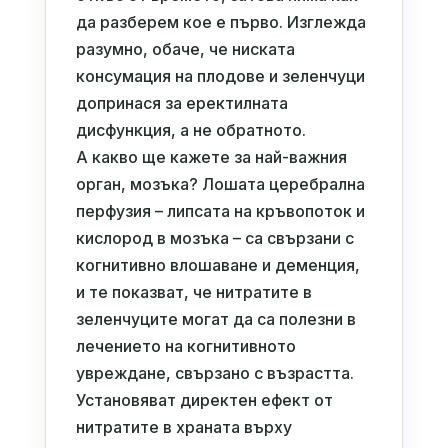
да разберем кое е първо. Изглежда
разумно, обаче, че ниската
консумация на плодове и зеленчуци
допринася за еректилната
дисфункция, а не обратното.
А какво ще кажете за най-важния
орган, мозъка? Лошата церебрална
перфузия – липсата на кръвопоток и
кислород в мозъка – са свързани с
когнитивно влошаване и деменция,
и те показват, че нитратите в
зеленчуците могат да са полезни в
лечението на когнитивното
увреждане, свързано с възрастта.
Установяват директен ефект от
нитратите в храната върху