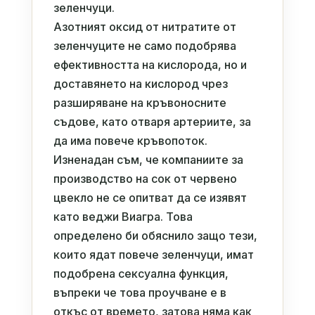
зеленчуци.
Азотният оксид от нитратите от
зеленчуците не само подобрява
ефективността на кислорода, но и
доставянето на кислород чрез
разширяване на кръвоносните
съдове, като отваря артериите, за
да има повече кръвопоток.
Изненадан съм, че компаниите за
производство на сок от червено
цвекло не се опитват да се изявят
като веджи Виагра. Това
определено би обяснило защо тези,
които ядат повече зеленчуци, имат
подобрена сексуална функция,
въпреки че това проучване е в
откъс от времето, затова няма как