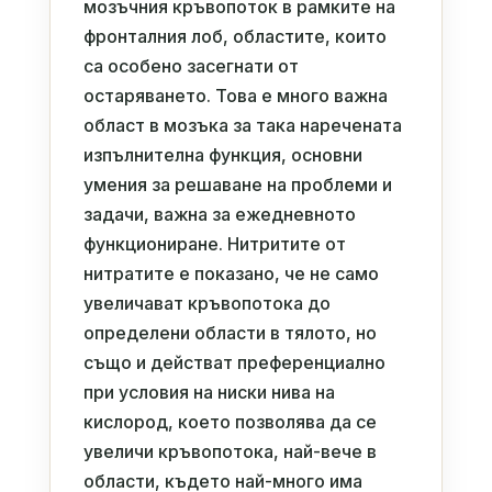
мозъчния кръвопоток в рамките на
фронталния лоб, областите, които
са особено засегнати от
остаряването. Това е много важна
област в мозъка за така наречената
изпълнителна функция, основни
умения за решаване на проблеми и
задачи, важна за ежедневното
функциониране. Нитритите от
нитратите е показано, че не само
увеличават кръвопотока до
определени области в тялото, но
също и действат преференциално
при условия на ниски нива на
кислород, което позволява да се
увеличи кръвопотока, най-вече в
области, където най-много има