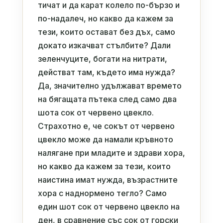
тичат и да карат колело по-бързо и
по-надалеч, но какво да кажем за
тези, които остават без дъх, само
докато изкачват стълбите? Дали
зеленчуците, богати на нитрати,
действат там, където има нужда?
Да, значително удължават времето
на бягащата пътека след само два
шота сок от червено цвекло.
Страхотно е, че сокът от червено
цвекло може да намали кръвното
налягане при младите и здрави хора,
но какво да кажем за тези, които
наистина имат нужда, възрастните
хора с наднормено тегло? Само
един шот сок от червено цвекло на
ден, в сравнение със сок от горски