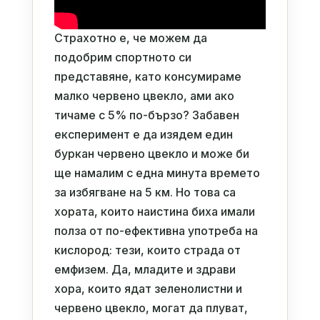
Страхотно е, че можем да
подобрим спортното си
представяне, като консумираме
малко червено цвекло, ами ако
тичаме с 5% по-бързо? Забавен
експеримент е да изядем един
буркан червено цвекло и може би
ще намалим с една минута времето
за избягване на 5 км. Но това са
хората, които наистина биха имали
полза от по-ефективна употреба на
кислород: тези, които страда от
емфизем. Да, младите и здрави
хора, които ядат зеленолистни и
червено цвекло, могат да плуват,