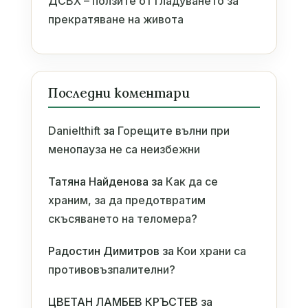
ДСВХ – ползите от гладуването за
прекратяване на живота
Последни коментари
Danielthift
за
Горещите вълни при
менопауза не са неизбежни
Татяна Найденова
за
Как да се
храним, за да предотвратим
скъсяването на теломера?
Радостин Димитров
за
Кои храни са
противовъзпалителни?
ЦВЕТАН ЛАМБЕВ КРЪСТЕВ
за