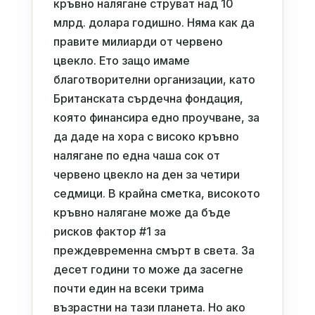
кръвно налягане струват над 10
млрд. долара годишно. Няма как да
правите милиарди от червено
цвекло. Ето защо имаме
благотворителни организации, като
Британската сърдечна фондация,
която финансира едно проучване, за
да даде на хора с високо кръвно
налягане по една чаша сок от
червено цвекло на ден за четири
седмици. В крайна сметка, високото
кръвно налягане може да бъде
рисков фактор #1 за
преждевременна смърт в света. За
десет години то може да засегне
почти един на всеки трима
възрастни на тази планета. Но ако