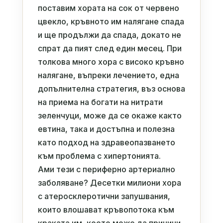
поставим хората на сок от червено
цвекло, кръвното им налягане спада
и ще продължи да спада, докато не
спрат да пият след един месец. При
толкова много хора с високо кръвно
налягане, въпреки лечението, една
допълнителна стратегия, въз основа
на приема на богати на нитрати
зеленчуци, може да се окаже както
евтина, така и достъпна и полезна
като подход на здравеопазването
към проблема с хипертонията.
Ами тези с периферно артериално
заболяване? Десетки милиони хора
с атеросклеротични запушвания,
които влошават кръвопотока към