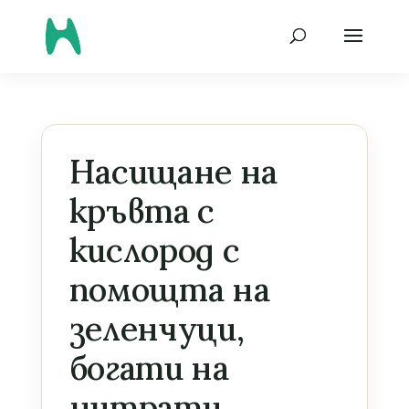
Насищане на
кръвта с
кислород с
помощта на
зеленчуци,
богати на
нитрати