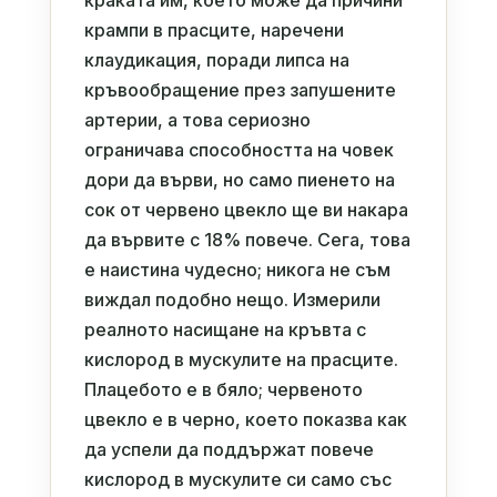
краката им, което може да причини
крампи в прасците, наречени
клаудикация, поради липса на
кръвообращение през запушените
артерии, а това сериозно
ограничава способността на човек
дори да върви, но само пиенето на
сок от червено цвекло ще ви накара
да вървите с 18% повече. Сега, това
е наистина чудесно; никога не съм
виждал подобно нещо. Измерили
реалното насищане на кръвта с
кислород в мускулите на прасците.
Плацебото е в бяло; червеното
цвекло е в черно, което показва как
да успели да поддържат повече
кислород в мускулите си само със