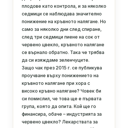
плодове като контрола, и за няколко
седмици се наблюдава значително
понижение на кръвното налягане. Но
само за няколко дни след спиране,
след три седмици пиене на сок от
червено цвекло, кръвното налягане
се върнало обратно. Така че трябва
да си изяждаме зеленчуците.
Защо чак през 2015 г. се публикува
проучване върху понижението на
кръвното налягане при хора с
високо кръвно налягане? Човек би
си помислил, че това ще е първата
група, която да опита. Кой ще го
финансира, обаче – индустрията за
червено цвекло? Лекарствата за