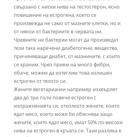
свързано с ниски нива на тестостерон, ясно
повишение на естрогена, което се
произвежда не само от мазните клетки, но и
от някои от бактериите в червата ни.
Чревните ни бактерии могат да произведат
тези така наречени диабетогени, вещества,
причиняващи диабет, от мазнините, с които
се храним. Чрез прием на много фибри,
обаче, можем да изтеглим това излишен
естроген от тялото си.
Жените вегетарианки например изхвърлят
два до три пъти повече естроген с
изпражненията си, отколкото жените, които
ядат месо, което може би обяснява защо
жените, които ядат месо, имат 50% по-високи
нива на естроген в кръвта си. Тази разлика е