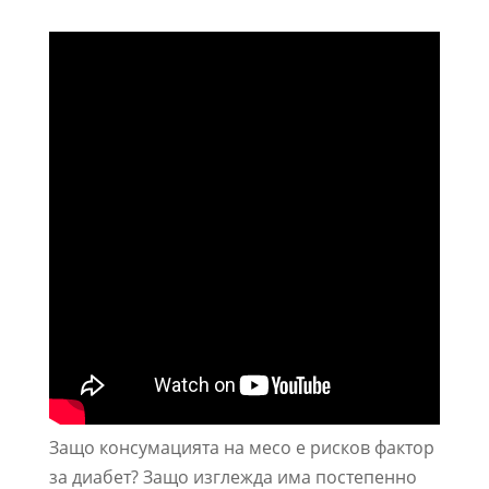
Защо консумацията на месо е рисков фактор
за диабет? Защо изглежда има постепенно