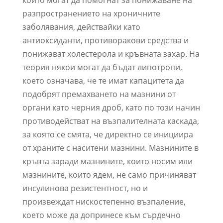
разпространението на хроничните
заболявания, действайки като
антиоксиданти, противоракови средства и
понижават холестерола и кръвната захар. На
теория някои могат да бъдат липотропи,
което означава, че те имат капацитета да
подобрят премахването на мазнини от
органи като черния дроб, като по този начин
противодействат на възпалителната каскада,
за която се смята, че директно се инициира
от храните с наситени мазнини. Мазнините в
кръвта заради мазнините, които носим или
мазнините, които ядем, не само причиняват
инсулинова резистентност, но и
произвеждат нискостепенно възпаление,
което може да допринесе към сърдечно