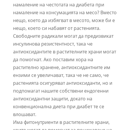
намаление на честотата на диабета при
намаление на консумацията на месо? Вместо
нещо, което да избягват в месото, може би е
нещо, което си набавят от растенията.
Свободните радикали могат да предизвикат
инсулинова резистентност, така че
антиоксидантите в растителните храни могат
да помогнат. Ако поставим хора на
растително хранене, антиоксидантните им
ензими се увеличават, така че не само, че
растенията осигуряват антиоксиданти, но и
подпомагат нашите собствени ендогенни
антиоксидантни защити, докато на
конвенционална диета при диабет те се
влошават.
Има фитонутриенти в растителните храни,
които могат да помогнат за понижаване на