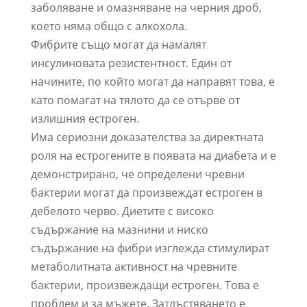
заболяване и омазняване на черния дроб,
което няма общо с алкохола.
Фибрите също могат да намалят
инсулиновата резистентност. Един от
начините, по който могат да направят това, е
като помагат на тялото да се отърве от
излишния естроген.
Има сериозни доказателства за директната
роля на естрогените в появата на диабета и е
демонстрирано, че определени чревни
бактерии могат да произвеждат естроген в
дебелото черво. Диетите с високо
съдържание на мазнини и ниско
съдържание на фибри изглежда стимулират
метаболитната активност на чревните
бактерии, произвеждащи естроген. Това е
проблем и за мъжете. Затлъстяването е