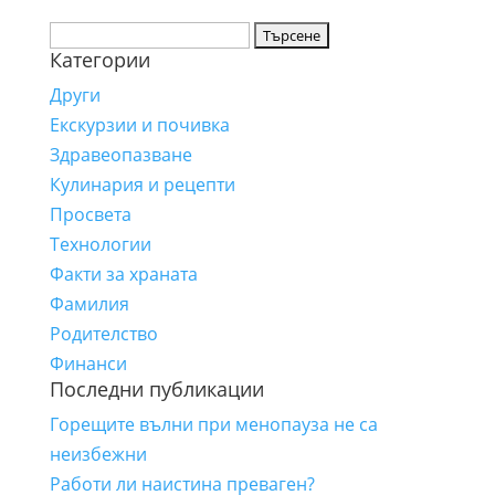
Търсене
Категории
за:
Други
Екскурзии и почивка
Здравеопазване
Кулинария и рецепти
Просвета
Технологии
Факти за храната
Фамилия
Родителство
Финанси
Последни публикации
Горещите вълни при менопауза не са
неизбежни
Работи ли наистина преваген?