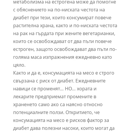
метаболизма на естрогена може да помогне
с обяснението на по-ниската честота на
диабет при тези, които консумират повече
растителна храна, както и по-ниската честота
на рак на гърдата при жените вегетарианки,
които се освобождават от два пъти повече
естроген, защото освобождават два пъти по-
голяма маса изпражнения ежедневно като
цяло.
Както и да е, консумацията на месо е строго
свързана с риск от диабет. Ежедневните
навици се променят… НО… хората и
лекарите предприемат промените в
храненето само ако са наясно относно
потенциалните ползи. Откритието, че
консумацията на месо е рисков фактор за
диабет дава полезни насоки, които могат да