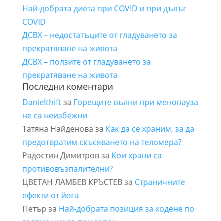
Най-добрата диета при COVID и при дълъг
COVID
ДСВХ – недостатъците от гладуването за
прекратяване на живота
ДСВХ – ползите от гладуването за
прекратяване на живота
Последни коментари
Danielthift
за
Горещите вълни при менопауза
не са неизбежни
Татяна Найденова
за
Как да се храним, за да
предотвратим скъсяването на теломера?
Радостин Димитров
за
Кои храни са
противовъзпалителни?
ЦВЕТАН ЛАМБЕВ КРЪСТЕВ
за
Страничните
ефекти от йога
Петър
за
Най-добрата позиция за ходене по