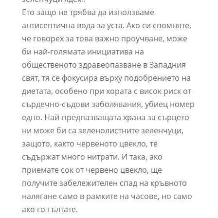
Ето защо не трябва да използваме
антисептична вода за уста. Ако си спомняте,
че говорех за това важно проучване, може
би най-голямата инициатива на
общественото здравеопазване в Западния
свят, тя се фокусира върху подобрението на
диетата, особено при хората с висок риск от
сърдечно-съдови заболявания, убиец номер
едно. Най-предпазващата храна за сърцето
ни може би са зеленолистните зеленчуци,
защото, както червеното цвекло, те
съдържат много нитрати. И така, ако
приемате сок от червено цвекло, ще
получите забележителен спад на кръвното
налягане само в рамките на часове, но само
ако го гълтате.