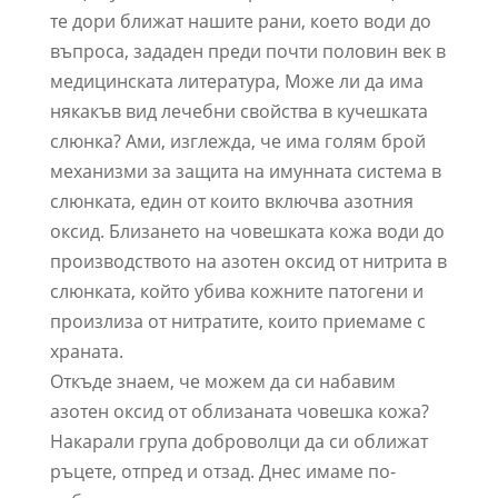
те дори ближат нашите рани, което води до
въпроса, зададен преди почти половин век в
медицинската литература, Може ли да има
някакъв вид лечебни свойства в кучешката
слюнка? Ами, изглежда, че има голям брой
механизми за защита на имунната система в
слюнката, един от които включва азотния
оксид. Близането на човешката кожа води до
производството на азотен оксид от нитрита в
слюнката, който убива кожните патогени и
произлиза от нитратите, които приемаме с
храната.
Откъде знаем, че можем да си набавим
азотен оксид от облизаната човешка кожа?
Накарали група доброволци да си оближат
ръцете, отпред и отзад. Днес имаме по-