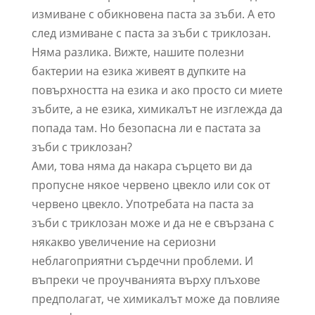
измиване с обикновена паста за зъби. А ето
след измиване с паста за зъби с триклозан.
Няма разлика. Вижте, нашите полезни
бактерии на езика живеят в дупките на
повърхността на езика и ако просто си миете
зъбите, а не езика, химикалът не изглежда да
попада там. Но безопасна ли е пастата за
зъби с триклозан?
Ами, това няма да накара сърцето ви да
пропусне някое червено цвекло или сок от
червено цвекло. Употребата на паста за
зъби с триклозан може и да не е свързана с
някакво увеличение на сериозни
неблагоприятни сърдечни проблеми. И
въпреки че проучванията върху плъхове
предполагат, че химикалът може да повлияе