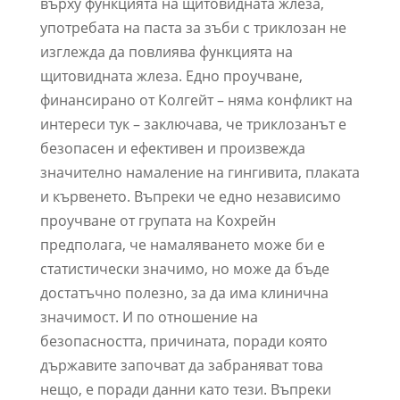
върху функцията на щитовидната жлеза,
употребата на паста за зъби с триклозан не
изглежда да повлиява функцията на
щитовидната жлеза. Едно проучване,
финансирано от Колгейт – няма конфликт на
интереси тук – заключава, че триклозанът е
безопасен и ефективен и произвежда
значително намаление на гингивита, плаката
и кървенето. Въпреки че едно независимо
проучване от групата на Кохрейн
предполага, че намаляването може би е
статистически значимо, но може да бъде
достатъчно полезно, за да има клинична
значимост. И по отношение на
безопасността, причината, поради която
държавите започват да забраняват това
нещо, е поради данни като тези. Въпреки