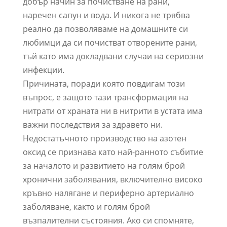
добър начин за почистване на рани,
наречен сапун и вода. И никога не трябва
реално да позволяваме на домашните си
любимци да си почистват отворените рани,
тъй като има докладвани случаи на сериозни
инфекции.
Причината, поради която повдигам този
въпрос, е защото тази трансформация на
нитрати от храната ни в нитрити в устата има
важни последствия за здравето ни.
Недостатъчното производство на азотен
оксид се признава като най-ранното събитие
за началото и развитието на голям брой
хронични заболявания, включително високо
кръвно налягане и периферно артериално
заболяване, както и голям брой
възпалителни състояния. Ако си спомняте,