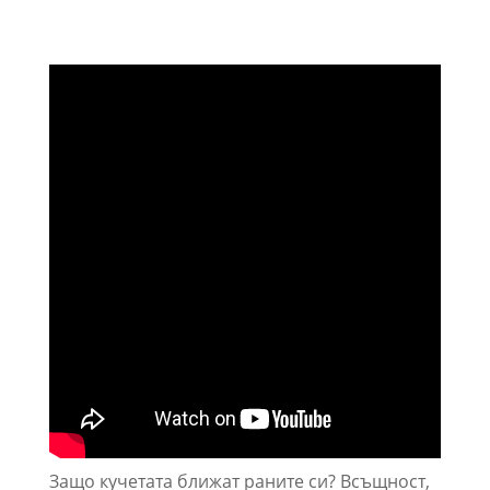
Защо кучетата ближат раните си? Всъщност,