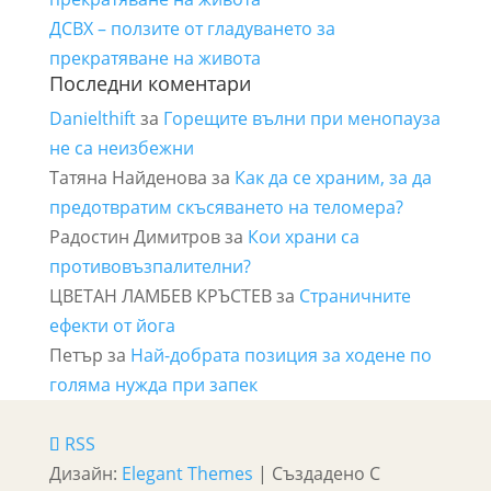
ДСВХ – ползите от гладуването за
прекратяване на живота
Последни коментари
Danielthift
за
Горещите вълни при менопауза
не са неизбежни
Татяна Найденова
за
Как да се храним, за да
предотвратим скъсяването на теломера?
Радостин Димитров
за
Кои храни са
противовъзпалителни?
ЦВЕТАН ЛАМБЕВ КРЪСТЕВ
за
Страничните
ефекти от йога
Петър
за
Най-добрата позиция за ходене по
голяма нужда при запек
RSS
Дизайн:
Elegant Themes
| Създадено С