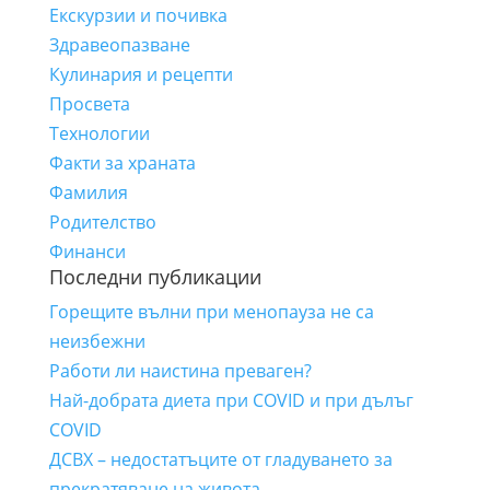
Екскурзии и почивка
Здравеопазване
Кулинария и рецепти
Просвета
Технологии
Факти за храната
Фамилия
Родителство
Финанси
Последни публикации
Горещите вълни при менопауза не са
неизбежни
Работи ли наистина преваген?
Най-добрата диета при COVID и при дълъг
COVID
ДСВХ – недостатъците от гладуването за
прекратяване на живота