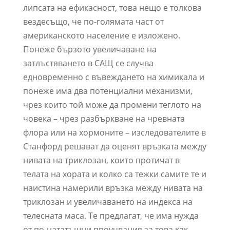
липсата на ефикасност, това нещо е толкова
вездесъщо, че по-голямата част от
американското население е изложено.
Понеже бързото увеличаване на
затлъстяването в САЩ се случва
едновременно с въвеждането на химикала и
понеже има два потенциални механизми,
чрез които той може да промени теглото на
човека – чрез разбъркване на чревната
флора или на хормоните – изследователите в
Станфорд решават да оценят връзката между
нивата на триклозан, които протичат в
телата на хората и колко са тежки самите те и
наистина намерили връзка между нивата на
триклозан и увеличаването на индекса на
телесната маса. Те предлагат, че има нужда
от по-нататъшни проучвания за това как