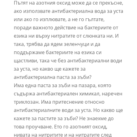
Пътят на азотния оксид може да се прекъсне,
ако използвате антибактериална вода за уста
или ако го изплювате, а не го гълтате,
поради важното действие на бактериите от
езика ни върху нитратите от слюнката ни. И
така, трябва да ядем зеленчуци и да
поддържаме бактериите на езика си
щастливи, така че без антибактериални води
за уста, но какво ще кажете за
антибактериална паста за зъби?
Има една паста за зъби на пазара, която
съдържа антибактериален химикал, наречен
триклозан. Има притеснение относно
антибактериалните води за уста. Но какво ще
кажете за пастите за зъби? Не знаехме до
това проучване. Ето го азотният оксид,
нивата на нитритите и на нитратите след