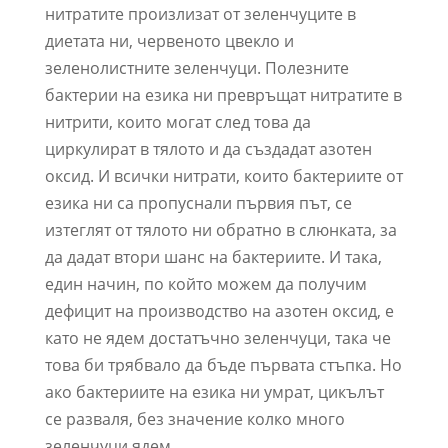
нитратите произлизат от зеленчуците в
диетата ни, червеното цвекло и
зеленолистните зеленчуци. Полезните
бактерии на езика ни превръщат нитратите в
нитрити, които могат след това да
циркулират в тялото и да създадат азотен
оксид. И всички нитрати, които бактериите от
езика ни са пропуснали първия път, се
изтеглят от тялото ни обратно в слюнката, за
да дадат втори шанс на бактериите. И така,
един начин, по който можем да получим
дефицит на производство на азотен оксид, е
като не ядем достатъчно зеленчуци, така че
това би трябвало да бъде първата стъпка. Но
ако бактериите на езика ни умрат, цикълът
се разваля, без значение колко много
зеленчуци ядем.