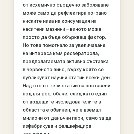
от исхемично сърдечно заболяване
може само да рефлектира по-рано
ниските нива на консумация на
наситени мазнини – виното може
просто да бъде объркващ фактор.
Но това помогнало за увеличаване
на интереса към ресвератрола,
предполагаемата активна съставка
в червеното вино, върху която се
публикуват научни статии всеки ден.
Над сто от тези статии са поставени
под въпрос, обаче, след като един
от водещите изследователите в
областта е обвинен, че е вземал
милиони от данъчни пари, само за да
изфабрикува и фалшифицира