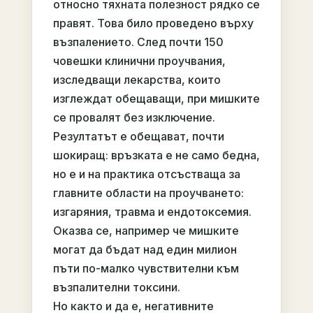
относно тяхната полезност рядко се
правят. Това било проведено върху
възпалението. След почти 150
човешки клинични проучвания,
изследващи лекарства, които
изглеждат обещаващи, при мишките
се провалят без изключение.
Резултатът е обещават, почти
шокиращ: връзката е не само бедна,
но е и на практика отсъстваща за
главните области на проучването:
изгаряния, травма и ендотоксемия.
Оказва се, например че мишките
могат да бъдат над един милион
пъти по-малко чувствителни към
възпалителни токсини.
Но както и да е, негативните