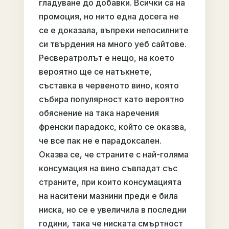
гладуване до добавки. Всички са на
промоция, но нито една досега не
се е доказала, въпреки непосилните
си твърдения на много уеб сайтове.
Ресвератролът е нещо, на което
вероятно ще се натъкнете,
съставка в червеното вино, която
събира популярност като вероятно
обяснение на така наречения
френски парадокс, който се оказва,
че все пак не е парадоксален.
Оказва се, че страните с най-голяма
консумация на вино съвпадат със
страните, при които консумацията
на наситени мазнини преди е била
ниска, но се е увеличила в последни
години, така че ниската смъртност