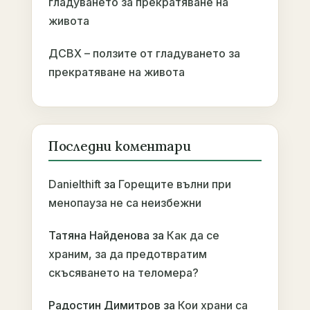
гладуването за прекратяване на
живота
ДСВХ – ползите от гладуването за
прекратяване на живота
Последни коментари
Danielthift
за
Горещите вълни при
менопауза не са неизбежни
Татяна Найденова
за
Как да се
храним, за да предотвратим
скъсяването на теломера?
Радостин Димитров
за
Кои храни са