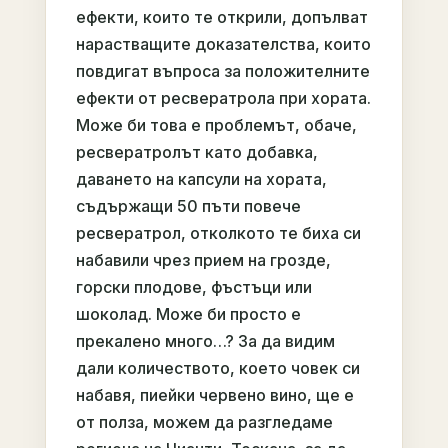
ефекти, които те открили, допълват
нарастващите доказателства, които
повдигат въпроса за положителните
ефекти от ресвератрола при хората.
Може би това е проблемът, обаче,
ресвератролът като добавка,
даването на капсули на хората,
съдържащи 50 пъти повече
ресвератрол, отколкото те биха си
набавили чрез прием на грозде,
горски плодове, фъстъци или
шоколад. Може би просто е
прекалено много…? За да видим
дали количеството, което човек си
набавя, пиейки червено вино, ще е
от полза, можем да разгледаме