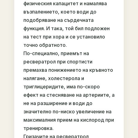
физическия капацитет и намалява
възпалението, което води до
подобряване на сърдечната
функция. И така, той бил подложен
на тест при хора и се установило
точно обратното.
По-специално, приемът на
ресвератрол при спортисти
премахва понижението на кръвното
налягане, холестерола и
триглицеридите, има по-скоро
ефект на стесняване на артериите, а
не на разширение и води до
значително по-ниско увеличение на
максималния прием на кислород при
тренировка.
Гризачите на ресвератрол