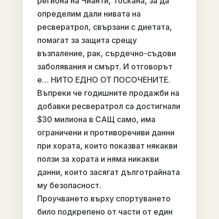
региона на Чианти, Тоскана, за да
определим дали нивата на
ресвератрол, свързани с диетата,
помагат за защита срещу
възпаление, рак, сърдечно-съдови
заболявания и смърт. И отговорът
е… НИТО ЕДНО ОТ ПОСОЧЕНИТЕ.
Въпреки че годишните продажби на
добавки ресвератрол са достигнали
$30 милиона в САЩ само, има
ограничени и противоречиви данни
при хората, които показват някакви
ползи за хората и няма никакви
данни, които засягат дълготрайната
му безопасност.
Проучването върху спортуването
било подкрепено от части от един