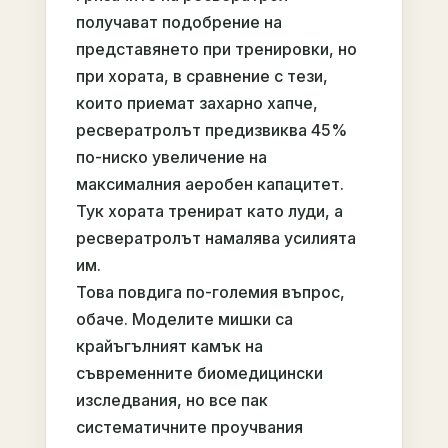
получават подобрение на
представянето при тренировки, но
при хората, в сравнение с тези,
които приемат захарно хапче,
ресвератролът предизвиква 45%
по-ниско увеличение на
максималния аеробен капацитет.
Тук хората тренират като луди, а
ресвератролът намалява усилията
им.
Това повдига по-големия въпрос,
обаче. Моделите мишки са
крайъгълният камък на
съвременните биомедицински
изследвания, но все пак
систематичните проучвания