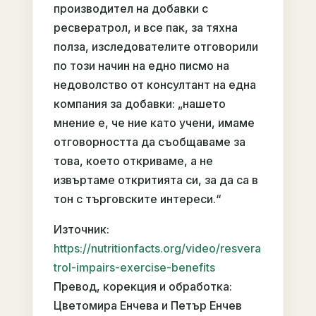
производител на добавки с
ресвератрол, и все пак, за тяхна
полза, изследователите отговорили
по този начин на едно писмо на
недоволство от консултант на една
компания за добавки: „нашето
мнение е, че ние като учени, имаме
отговорността да съобщаваме за
това, което откриваме, а не
извъртаме откритията си, за да са в
тон с търговските интереси.“
Източник:
https://nutritionfacts.org/video/resvera
trol-impairs-exercise-benefits
Превод, корекция и обработка:
Цветомира Енчева и Петър Енчев