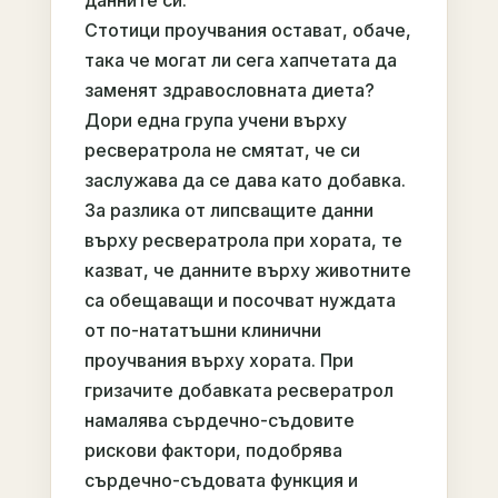
данните си.
Стотици проучвания остават, обаче,
така че могат ли сега хапчетата да
заменят здравословната диета?
Дори една група учени върху
ресвератрола не смятат, че си
заслужава да се дава като добавка.
За разлика от липсващите данни
върху ресвератрола при хората, те
казват, че данните върху животните
са обещаващи и посочват нуждата
от по-нататъшни клинични
проучвания върху хората. При
гризачите добавката ресвератрол
намалява сърдечно-съдовите
рискови фактори, подобрява
сърдечно-съдовата функция и