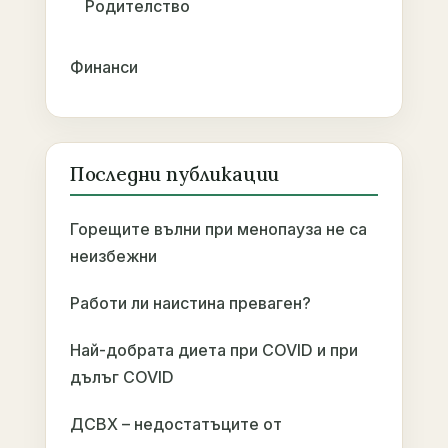
Родителство
Финанси
Последни публикации
Горещите вълни при менопауза не са
неизбежни
Работи ли наистина преваген?
Най-добрата диета при COVID и при
дълъг COVID
ДСВХ – недостатъците от