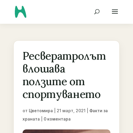
Ресвератролът
влошава
ползите от
спортуването
от
|
21 март, 2021
|
Цветомира
Факти за
|
храната
0 коментара