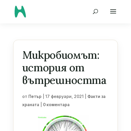
Микробиомът:
история от
вътрешността
от
|
17 февруари, 2021
|
Петър
Факти за
|
храната
0 коментара