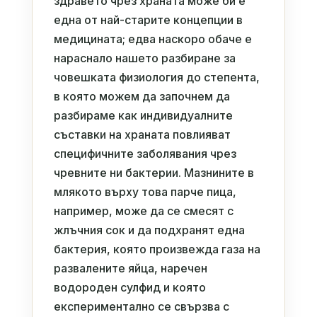
здравето чрез храната може би е
една от най-старите концепции в
медицината; едва наскоро обаче е
нараснало нашето разбиране за
човешката физиология до степента,
в която можем да започнем да
разбираме как индивидуалните
съставки на храната повлияват
специфичните заболявания чрез
чревните ни бактерии. Мазнините в
млякото върху това парче пица,
например, може да се смесят с
жлъчния сок и да подхранят една
бактерия, която произвежда газа на
развалените яйца, наречен
водороден сулфид и която
експериментално се свързва с