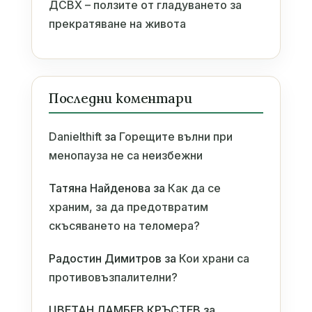
ДСВХ – ползите от гладуването за
прекратяване на живота
Последни коментари
Danielthift
за
Горещите вълни при
менопауза не са неизбежни
Татяна Найденова
за
Как да се
храним, за да предотвратим
скъсяването на теломера?
Радостин Димитров
за
Кои храни са
противовъзпалителни?
ЦВЕТАН ЛАМБЕВ КРЪСТЕВ
за