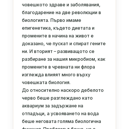
човешкото здраве и заболявания,
благодарение на две революции в
биологията. Първо имаме
епигенетика, където диетата и
промените в начина на живот е
доказано, че пускат и спират гените
ни. И вторият – развиващото се
разбиране за нашия микробиом, как
промените в чревната ни флора
изглежда влияят много върху
човешката биология.
До относително наскоро дебелото
черво беше разглеждано като
аквариум за задържане на
отпадъци, а усвояването на вода
беше неговата голяма биологична