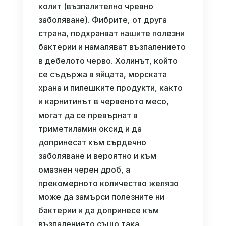
колит (възпалително чревно
заболяване). Фибрите, от друга
страна, подхранват нашите полезни
бактерии и намаляват възпалението
в дебелото черво. Холинът, който
се съдържа в яйцата, морската
храна и пилешките продукти, както
и карнитинът в червеното месо,
могат да се превърнат в
триметиламин оксид и да
допринесат към сърдечно
заболяване и вероятно и към
омазнен черен дроб, а
прекомерното количество желязо
може да замърси полезните ни
бактерии и да допринесе към
възпалението също така.