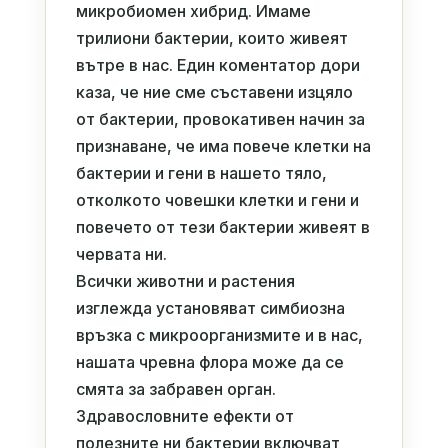
микробиомен хибрид. Имаме
трилиони бактерии, които живеят
вътре в нас. Един коментатор дори
каза, че ние сме съставени изцяло
от бактерии, провокативен начин за
признаване, че има повече клетки на
бактерии и гени в нашето тяло,
отколкото човешки клетки и гени и
повечето от тези бактерии живеят в
червата ни.
Всички животни и растения
изглежда установяват симбиозна
връзка с микроорганизмите и в нас,
нашата чревна флора може да се
смята за забравен орган.
Здравословните ефекти от
полезните ни бактерии включват