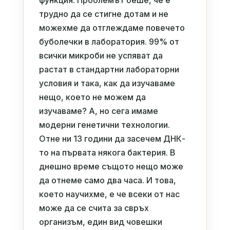
функция. Проблемът беше, че е
трудно да се стигне дотам и не
можехме да отглеждаме повечето
буболечки в лаборатория. 99% от
всички микроби не успяват да
растат в стандартни лабораторни
условия и така, как да изучаваме
нещо, което не можем да
изучаваме? А, но сега имаме
модерни генетични технологии.
Отне ни 13 години да засечем ДНК-
то на първата някога бактерия. В
днешно време същото нещо може
да отнеме само два часа. И това,
което научихме, е че всеки от нас
може да се счита за свръх
организъм, един вид човешки