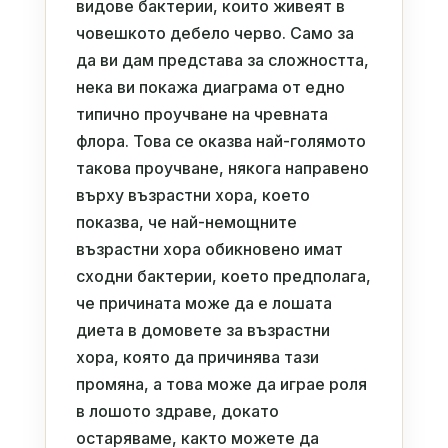
видове бактерии, които живеят в
човешкото дебело черво. Само за
да ви дам представа за сложността,
нека ви покажа диаграма от едно
типично проучване на чревната
флора. Това се оказва най-голямото
такова проучване, някога направено
върху възрастни хора, което
показва, че най-немощните
възрастни хора обикновено имат
сходни бактерии, което предполага,
че причината може да е лошата
диета в домовете за възрастни
хора, която да причинява тази
промяна, а това може да играе роля
в лошото здраве, докато
остаряваме, както можете да