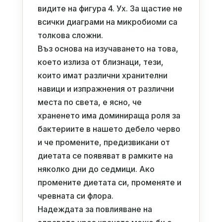
видите на фигура 4. Ух. За щастие не
всички диаграми на микробиоми са
толкова сложни.
Въз основа на изучаването на това,
което излиза от близнаци, тези,
които имат различни хранителни
навици и изпражнения от различни
места по света, е ясно, че
храненето има доминираща роля за
бактериите в нашето дебело черво
и че промените, предизвикани от
диетата се появяват в рамките на
няколко дни до седмици. Ако
промените диетата си, променяте и
чревната си флора.
Надеждата за повлияване на