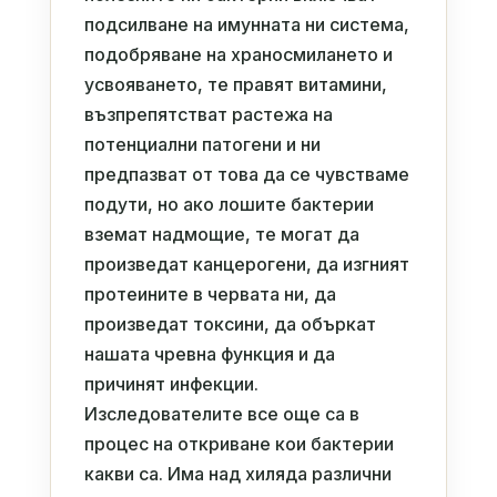
подсилване на имунната ни система,
подобряване на храносмилането и
усвояването, те правят витамини,
възпрепятстват растежа на
потенциални патогени и ни
предпазват от това да се чувстваме
подути, но ако лошите бактерии
вземат надмощие, те могат да
произведат канцерогени, да изгният
протеините в червата ни, да
произведат токсини, да объркат
нашата чревна функция и да
причинят инфекции.
Изследователите все още са в
процес на откриване кои бактерии
какви са. Има над хиляда различни