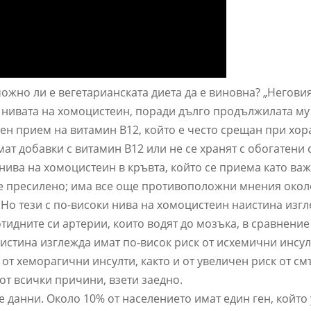
ожно ли е вегетарианската диета да е виновна? „Негови
а нивата на хомоцистеин, поради дълго продължилата му
ен прием на витамин B12, който е често срещан при хор
ат добавки с витамин B12 или не се хранят с обогатени 
нива на хомоцистеин в кръвта, който се приема като ва
и е пресилено; има все още противоположни мнения окол
 Но тези с по-високи нива на хомоцистеин наистина изг
идните си артерии, които водят до мозъка, в сравнение 
истина изглежда имат по-висок риск от исхемични инсул
от хеморагични инсулти, както и от увеличен риск от см
от всички причини, взети заедно.
 данни. Около 10% от населението имат един ген, който