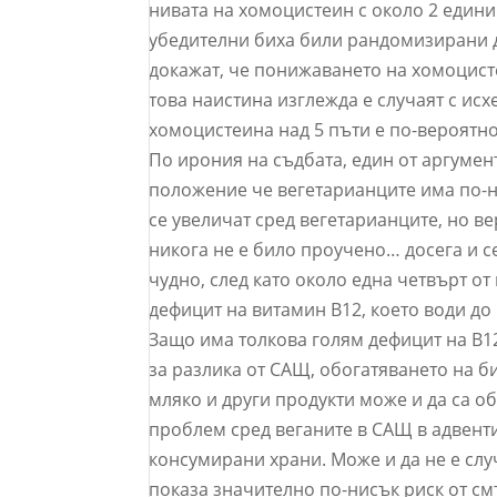
нивата на хомоцистеин с около 2 едини
убедителни биха били рандомизирани д
докажат, че понижаването на хомоцисте
това наистина изглежда е случаят с ис
хомоцистеина над 5 пъти е по-вероятно 
По ирония на съдбата, един от аргумен
положение че вегетарианците има по-ни
се увеличат сред вегетарианците, но ве
никога не е било проучено… досега и с
чудно, след като около една четвърт от
дефицит на витамин B12, което води д
Защо има толкова голям дефицит на B1
за разлика от САЩ, обогатяването на б
мляко и други продукти може и да са о
проблем сред веганите в САЩ в адвенти
консумирани храни. Може и да не е слу
показа значително по-нисък риск от см