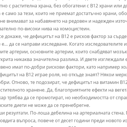
тно с растителна храна, без обогатени с B12 храни или д
 е само за тези, които не приемат достатъчно храни, обо
 и не внимават за набавянето на редовен и надежден изто
ователно по-високи нива на хомоцистеин.
се докаже, че дефицитът на B12 е рисков фактор за сърд
 е… да се направи изследване. Когато изследователите 
ите артерии, основните артерии, които снабдяват мозък
ткрита никаква значителна разлика. И двете изглеждали 
овено имат по-добри рискови фактори, като например хо
ефицитът на B12 играе роля, но откъде знаят? Някои мерк
бри. Отново, те подозират, че дефицитът на витамин B1
астителното хранене. Да, благоприятните ефекти на веге
хар трябва да се промотират, но необходимостта от спра
ските диети не може да се пренебрегне.
и резултати. По-лоша дебелина на артериалната стена.
повдига въпроса, повече от десет години преди новото 