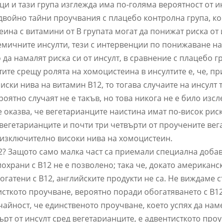
ци и тази група изглежда има по-голяма вероятност от ин
войно тайни проучвания с плацебо контролна група, ко
ина с витамини от B групата могат да понижат риска от 
хемичните инсулти, тези с интервенции по понижаване н
да намалят риска си от инсулт, в сравнение с плацебо г
тите срещу ролята на хомоцистеина в инсултите е, че, пр
ски нива на витамин B12, то тогава случаите на инсулт 
роятно случаят не е такъв, но това никога не е било изсл
е оказва, че вегетарианците наистина имат по-висок рис
 вегетарианците и почти три четвърти от проучените вег
о изключително високи нива на хомоцистеин.
2? Защото само малка част са приемали специална добав
иохрани с B12 не е позволено; така че, докато американс
богатени с B12, английските продукти не са. Не виждаме
сткото проучване, вероятно поради обогатяването с B12
чайност, че единственото проучване, което успях да нам
ърт от инсулт сред вегетарианците, е адвентисткото про