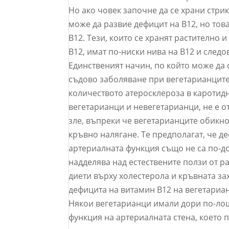
Но ако човек започне да се храни стрик
може да развие дефицит на B12, но това
B12. Тези, които се хранят растително
B12, имат по-ниски нива на B12 и след
Единственият начин, по който може да 
съдово заболяване при вегетарианците
количеството атеросклероза в каротидн
вегетарианци и невегетарианци, не е о
зле, въпреки че вегетарианците обикн
кръвно налягане. Те предполагат, че д
артериалната функция също не са по-до
надделява над естествените ползи от р
диети върху холестерола и кръвната за
дефицита на витамин B12 на вегетариан
Някои вегетарианци имали дори по-лош
функция на артериалната стена, което 