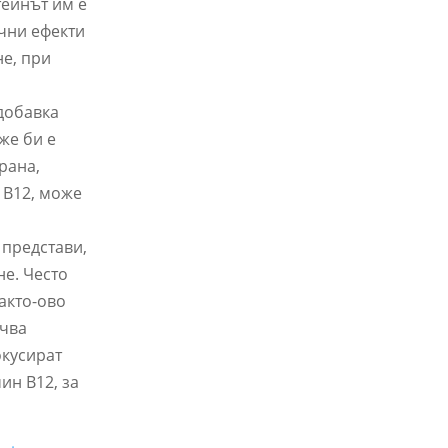
теинът им е
ични ефекти
не, при
добавка
же би е
рана,
 B12, може
 представи,
не. Често
лакто-ово
ючва
окусират
ин B12, за