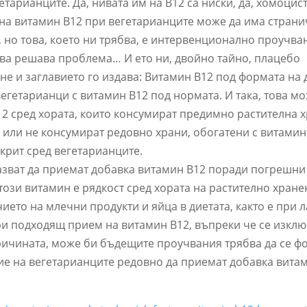
гетарианците. Да, нивата им на B12 са ниски, да, хомоцис
 на витамин B12 при вегетарианците може да има стран
 но това, което ни трябва, е интервенционално проучва
това решава проблема… И ето ни, двойно тайно, плацебо
 и заглавието го издава: Витамин B12 под формата на 
гетарианци с витамин B12 под нормата. И така, това мо
2 сред хората, които консумират предимно растителна х
 или не консумират редовно храни, обогатени с витамин
ткрит сред вегетарианците.
азват да приемат добавка витамин B12 поради погрешни
този витамин е рядкост сред хората на растително хране
ието на млечни продукти и яйца в диетата, както е при 
ури подходящ прием на витамин B12, въпреки че се изкл
причината, може би бъдещите проучвания трябва да се ф
ие на вегетарианците редовно да приемат добавка витам