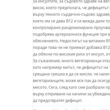
за инсултите, за съдовото здраве на ве
висок, което предполага, че дефицитът
върху тяхното сърдечно-съдово здраве,
което им се дава B12 и се вижда дали 
контролирано рандомизирано проучване
подобрява артериалната функция при ве
обяснението. Недостигът на витамин B1
поради това че не приемат добавка B12
да обясни по-високия риск от инсулт, о
За съжаление, много вегетарианци отк
като например митът, че дефицитът на 
срещана грешка е да се мисли, че налич
вегетарианците, може все пак да осиг
месото. Сега, след като сме разбрали 
върху откриване на начини за убежден
да предотвратят дефицит.