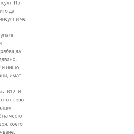
султ. По-
ито да
инсулт и че
а
рупата.
и
трябва да
едвано,
к и нищо
ани, имат
ка B12. И
кото соево
 същия
 на често
еря, което
учване.