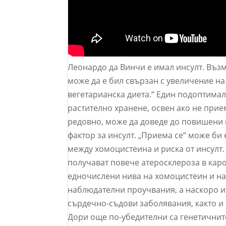
Леонардо да Винчи е имал инсулт. Възм
може да е бил свързан с увеличение н
вегетарианска диета.“ Един подоптимал
растително хранене, освен ако не прием
редовно, може да доведе до повишени 
фактор за инсулт. „Приема се“ може б
между хомоцистеина и риска от инсулт.
получават повече атеросклероза в карот
едночислени нива на хомоцистеин и на
наблюдателни проучвания, а наскоро и 
сърдечно-съдови заболявания, както и 
Дори още по-убедителни са генетичните