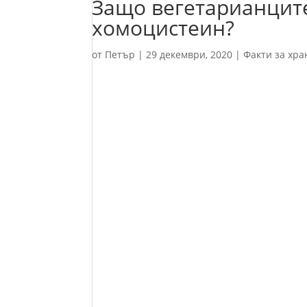
Защо вегетарианците
хомоцистеин?
от
Петър
|
29 декември, 2020
|
Факти за хра