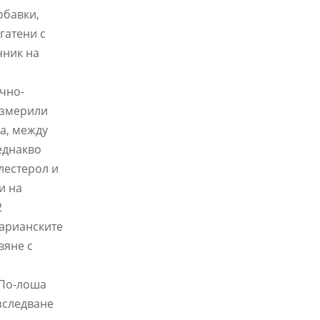
обавки,
гатени с
чник на
ечно-
измерили
а, между
еднакво
лестерол и
и на
2
тарианските
вяне с
 По-лоша
изследване