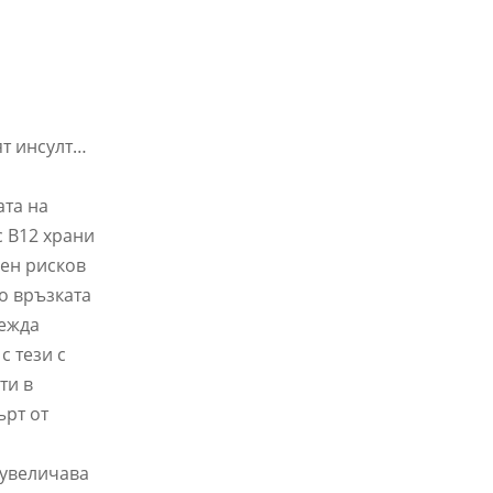
ят инсулт…
ата на
с B12 храни
жен рисков
о връзката
лежда
с тези с
ти в
ърт от
 увеличава