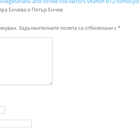
eo/vegetarians-and-stroke-risk-factors-vitamin-b12-homocys
ира Енчева и Петър Енчев
икуван.
Задължителните полета са отбелязани с
*